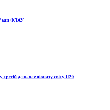
 Ради ФЛАУ
у третій день чемпіонату світу U20