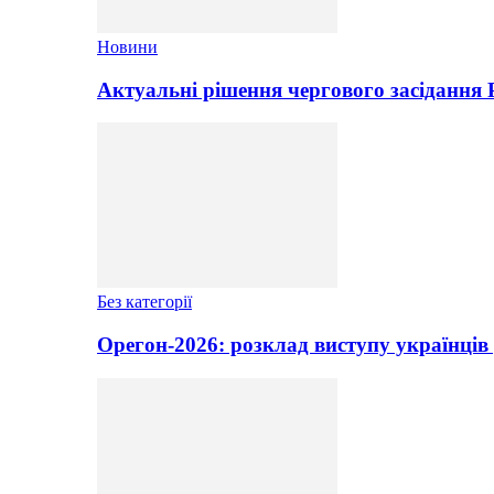
Новини
Актуальні рішення чергового засідання
Без категорії
Орегон-2026: розклад виступу українців 