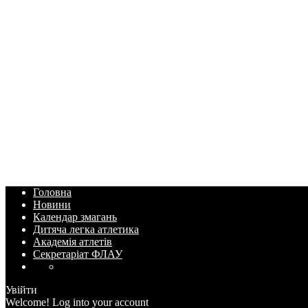
Головна
Новини
Календар змагань
Дитяча легка атлетика
Академія атлетів
Секретаріат ФЛАУ
Увійти
Welcome! Log into your account