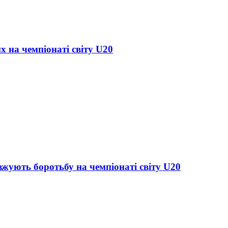
х на чемпіонаті світу U20
жують боротьбу на чемпіонаті світу U20