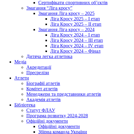
Сертифікати спортивних об’єктів
Змагання “Ліга кросу”
Змагання Ліга кросу – 2025
Ліга Кросу 2025 – I етап
Ліга Кросу 2025 – II етап
Змагання Ліга кросу – 2024
Ліга Кросу 2024 – I етап
Ліга Кросу 2024 – III етап
Ліга Кросу 2024 – IV етап
Ліга Кросу 2024 – Фінал
Дитяча легка атлетика
Медіа
Акредитації
Пресрелізи
Атлети
Біографії атлетів
Комітет атлетів
Менеджери та представники атлетів
Академія атлетів
Бібліотека
Статут ФЛАУ
Програма розвитку 2024-2028
Офіційні документи
Офіційні документи
Збірна команда України