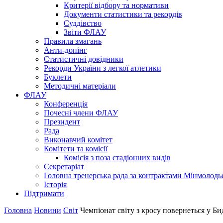
Критерії відбору та нормативи
Документи статистики та рекордів
Суддівство
Звіти ФЛАУ
Правила змагань
Анти-допінг
Статистичні довідники
Рекорди України з легкої атлетики
Буклети
Методичні матеріали
ФЛАУ
Конференція
Почесні члени ФЛАУ
Президент
Рада
Виконавчий комітет
Комітети та комісії
Комісія з поза стадіонних видів
Секретаріат
Головна тренерська рада за контрактами Мінмолодь
Історія
Підтримати
Головна
Новини
Світ
Чемпіонат світу з кросу повернеться у Б