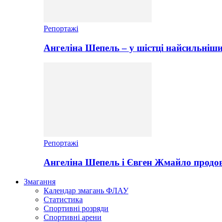
Репортажі
Ангеліна Шепель – у шістці найсильніши
Репортажі
Ангеліна Шепель і Євген Жмайло продов
Змагання
Календар змагань ФЛАУ
Статистика
Спортивні розряди
Спортивні арени