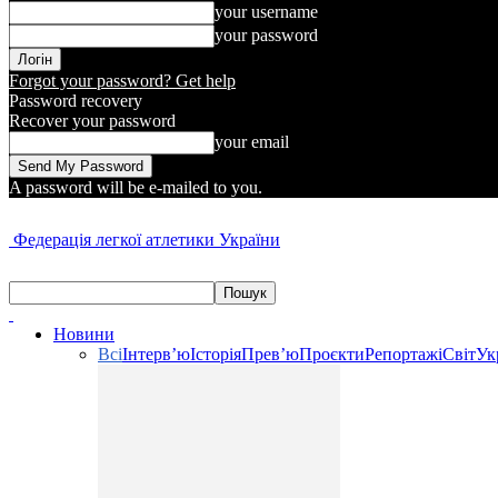
your username
your password
Forgot your password? Get help
Password recovery
Recover your password
your email
A password will be e-mailed to you.
Федерація легкої атлетики України
Новини
Всі
Інтерв’ю
Історія
Прев’ю
Проєкти
Репортажі
Світ
Ук