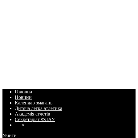
Головна
Новини
Календар змагань
Дитяча легка атлетика
Академія атлетів
Секретаріат ФЛАУ
Увійти