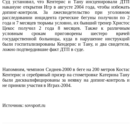
Суд установил, что Кентерис и Тану инсценировали ДТП
накануне открытия Игр в августе 2004 года, чтобы избежать
допинг-контроля. За лжесвидетельство при уголовном
расследовании инцидента греческие бегуны получили по 2
года и 7 месяцев тюрьмы условно, их бывший тренер Христос
Цекос получил 2 года 8 месяцев. Также к различным
условным срокам приговорены шестеро врачей
государственной больницы, куда в нарушение инструкций
были госпитализированы Кендерис и Тану, и два свидетеля,
ложно подтвердившие факт ДТП в суде.
Напомним, чемпион Сиднея-2000 в беге на 200 метров Костас
Кентерис и серебряный призер на стометровке Катерина Тану
были дисквалифицированы за неявку на допинг-контроль и
не приняли участия в Играх-2004.
Источник: sovsport.ru