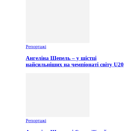
Репортажі
Ангеліна Шепель – у шістці
найсильніших на чемпіонаті світу U20
Репортажі