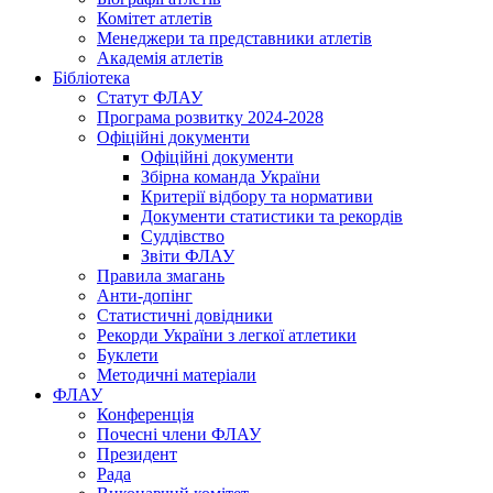
Комітет атлетів
Менеджери та представники атлетів
Академія атлетів
Бібліотека
Статут ФЛАУ
Програма розвитку 2024-2028
Офіційні документи
Офіційні документи
Збірна команда України
Критерії відбору та нормативи
Документи статистики та рекордів
Суддівство
Звіти ФЛАУ
Правила змагань
Анти-допінг
Статистичні довідники
Рекорди України з легкої атлетики
Буклети
Методичні матеріали
ФЛАУ
Конференція
Почесні члени ФЛАУ
Президент
Рада