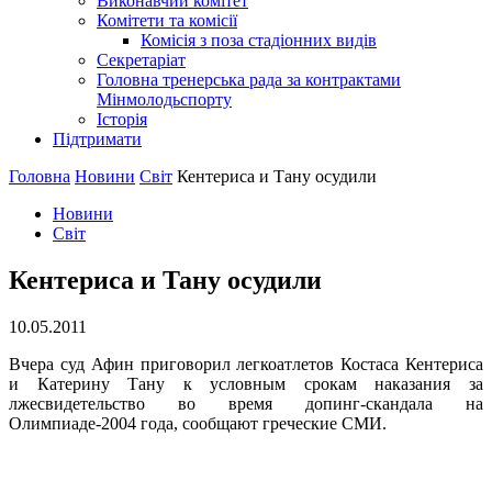
Виконавчий комітет
Комітети та комісії
Комісія з поза стадіонних видів
Секретаріат
Головна тренерська рада за контрактами
Мінмолодьспорту
Історія
Підтримати
Головна
Новини
Світ
Кентериса и Тану осудили
Новини
Світ
Кентериса и Тану осудили
10.05.2011
Вчера суд Афин приговорил легкоатлетов Костаса Кентериса
и Катерину Тану к условным срокам наказания за
лжесвидетельство во время допинг-скандала на
Олимпиаде-2004 года, сообщают греческие СМИ.