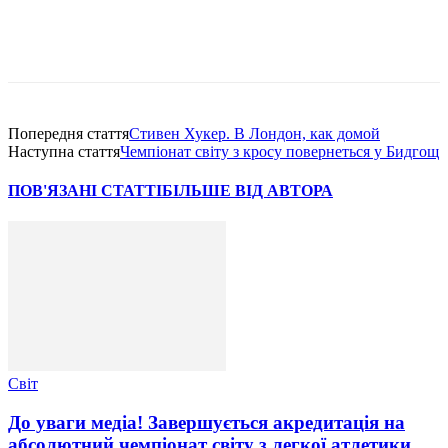
Попередня стаття
Стивен Хукер. В Лондон, как домой
Наступна стаття
Чемпіонат світу з кросу повернеться у Бидгощ
ПОВ'ЯЗАНІ СТАТТІ
БІЛЬШЕ ВІД АВТОРА
Світ
До уваги медіа! Завершується акредитація на
абсолютний чемпіонат світу з легкої атлетики