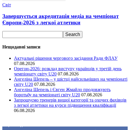
Світ
Завершується акредитація медіа на чемпіонат
Європи-2026 з легкої атлетики
Нещодавні записи
Актуальні рішення чергового засідання Ради ФЛАУ
07.08.2026
Орегон-2026: розклад виступу українців у третій день
чемпіонату світу U20
07.08.2026
Ангеліна Шепель – у шістці найсильніших на чемпіонаті
світу U20
07.08.2026
Ангеліна Шепель і Євген Жмайло продовжують
боротьбу на чемпіонаті світу U20
07.08.2026
Запрошуємо тренерів вищої категорії та охочих фахівців
з легкої атлетики на курси підвищення кваліфікації
06.08.2026
Ми у соціальних мережах
15,104
Підписників