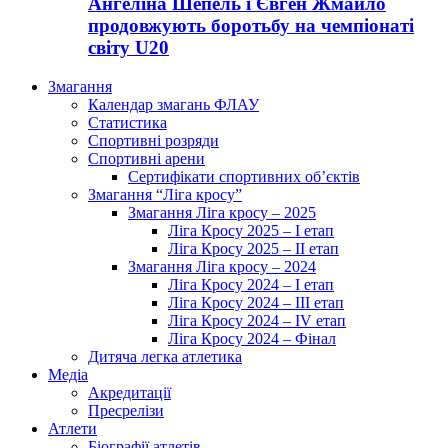
Ангеліна Шепель і Євген Жмайло
продовжують боротьбу на чемпіонаті
світу U20
Змагання
Календар змагань ФЛАУ
Статистика
Спортивні розряди
Спортивні арени
Сертифікати спортивних об’єктів
Змагання “Ліга кросу”
Змагання Ліга кросу – 2025
Ліга Кросу 2025 – I етап
Ліга Кросу 2025 – II етап
Змагання Ліга кросу – 2024
Ліга Кросу 2024 – I етап
Ліга Кросу 2024 – III етап
Ліга Кросу 2024 – IV етап
Ліга Кросу 2024 – Фінал
Дитяча легка атлетика
Медіа
Акредитації
Пресрелізи
Атлети
Біографії атлетів