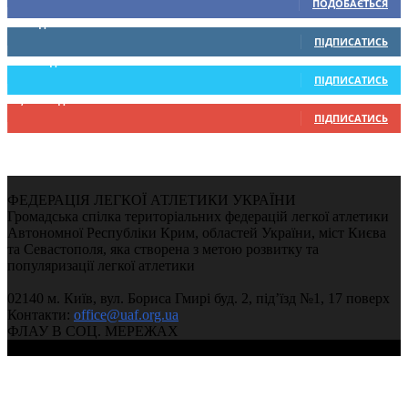
ПОДОБАЄТЬСЯ
0
Підписників
ПІДПИСАТИСЬ
234
Підписників
ПІДПИСАТИСЬ
9,370
Підписників
ПІДПИСАТИСЬ
ФЕДЕРАЦІЯ ЛЕГКОЇ АТЛЕТИКИ УКРАЇНИ
Громадська спілка територіальних федерацій легкої атлетики
Автономної Республіки Крим, областей України, міст Києва
та Севастополя, яка створена з метою розвитку та
популяризації легкої атлетики
02140 м. Київ, вул. Бориса Гмирі буд. 2, під’їзд №1, 17 поверх
Контакти:
office@uaf.org.ua
ФЛАУ В СОЦ. МЕРЕЖАХ
© 2004-2026, Федерація легкої атлетики України