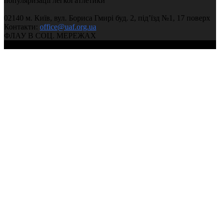
популяризації легкої атлетики
02140 м. Київ, вул. Бориса Гмирі буд. 2, під’їзд №1, 17 поверх
Контакти:
office@uaf.org.ua
ФЛАУ В СОЦ. МЕРЕЖАХ
© 2004-2026, Федерація легкої атлетики України