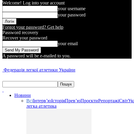
Welcome! Log into your account
your username
your password
Forgot your password? Get help
Password recovery
Recover your password
your email
A password will be e-mailed to you.
Федерація легкої атлетики України
Новини
Всі
Інтерв’ю
Історія
Прев’ю
Проєкти
Репортажі
Світ
Ук
легка атлетика