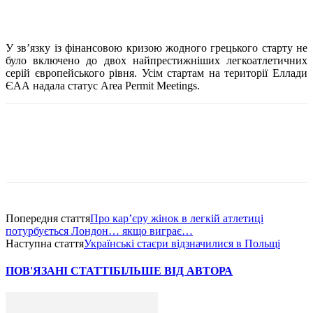
У зв’язку із фінансовою кризою жодного грецького старту не
було включено до двох найпрестижніших легкоатлетичних
серій європейського рівня. Усім стартам на території Еллади
ЄАА надала статус Area Permit Meetings.
Попередня стаття
Про кар’єру жінок в легкій атлетиці
потурбується Лондон… якщо виграє…
Наступна стаття
Українські стаєри відзначилися в Польщі
ПОВ'ЯЗАНІ СТАТТІ
БІЛЬШЕ ВІД АВТОРА