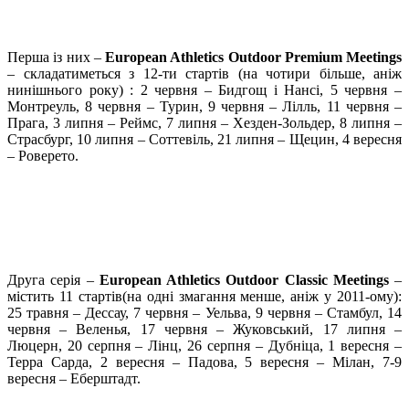
Перша із них –
European
Athletics
Outdoor
Premium
Meetings
– складатиметься з 12-ти стартів (на чотири більше, аніж
нинішнього року) : 2 червня – Бидгощ і Нансі, 5 червня –
Монтреуль, 8 червня – Турин, 9 червня – Лілль, 11 червня –
Прага, 3 липня – Реймс, 7 липня – Хезден-Зольдер, 8 липня –
Страсбург, 10 липня – Соттевіль, 21 липня – Щецин, 4 вересня
– Роверето.
Друга серія –
European
Athletics
Outdoor
Classic
Meetings
–
містить 11 стартів(на одні змагання менше, аніж у 2011-ому):
25 травня – Дессау, 7 червня – Уельва, 9 червня – Стамбул, 14
червня – Веленья, 17 червня – Жуковський, 17 липня –
Люцерн, 20 серпня – Лінц, 26 серпня – Дубніца, 1 вересня –
Терра Сарда, 2 вересня – Падова, 5 вересня – Мілан, 7-9
вересня – Еберштадт.