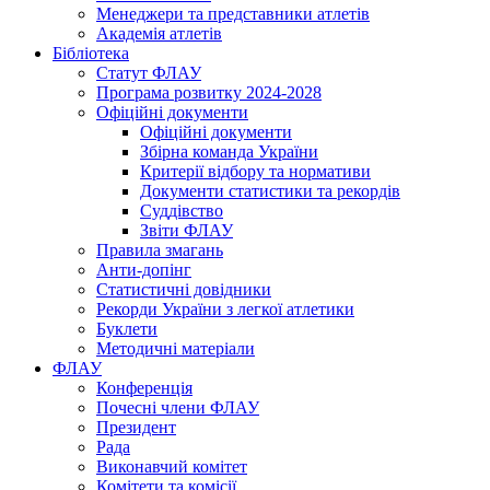
Менеджери та представники атлетів
Академія атлетів
Бібліотека
Статут ФЛАУ
Програма розвитку 2024-2028
Офіційні документи
Офіційні документи
Збірна команда України
Критерії відбору та нормативи
Документи статистики та рекордів
Суддівство
Звіти ФЛАУ
Правила змагань
Анти-допінг
Статистичні довідники
Рекорди України з легкої атлетики
Буклети
Методичні матеріали
ФЛАУ
Конференція
Почесні члени ФЛАУ
Президент
Рада
Виконавчий комітет
Комітети та комісії