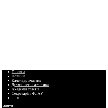
Головна
Новини
Календар змагань
Дитяча легка атлетика
Академія атлетів
Секретаріат ФЛАУ
Увійти