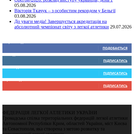
05.08.2026
Вікторія Ткачук – з особистим рекордом у Бельгії
03.08.2026
До уваги медіа! Завершується акредитація на
абсолютний чемпіонат світу з легкої атлетики
29.07.2026
Ми у соціальних мережах
15,104
Підписників
ПОДОБАЄТЬСЯ
0
Підписників
ПІДПИСАТИСЬ
234
Підписників
ПІДПИСАТИСЬ
9,370
Підписників
ПІДПИСАТИСЬ
ФЕДЕРАЦІЯ ЛЕГКОЇ АТЛЕТИКИ УКРАЇНИ
Громадська спілка територіальних федерацій легкої атлетики
Автономної Республіки Крим, областей України, міст Києва
та Севастополя, яка створена з метою розвитку та