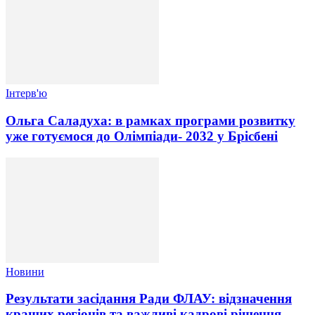
Інтерв'ю
Ольга Саладуха: в рамках програми розвитку
уже готуємося до Олімпіади- 2032 у Брісбені
Новини
Результати засідання Ради ФЛАУ: відзначення
кращих регіонів та важливі кадрові рішення.