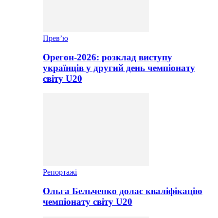
Прев’ю
Орегон-2026: розклад виступу
українців у другий день чемпіонату
світу U20
Репортажі
Ольга Бельченко долає кваліфікацію
чемпіонату світу U20