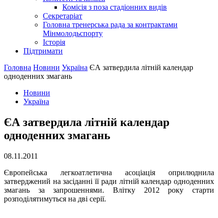
Комісія з поза стадіонних видів
Секретаріат
Головна тренерська рада за контрактами
Мінмолодьспорту
Історія
Підтримати
Головна
Новини
Україна
ЄА затвердила літній календар
одноденних змагань
Новини
Україна
ЄА затвердила літній календар
одноденних змагань
08.11.2011
Європейська легкоатлетична асоціація оприлюднила
затверджений на засіданні її ради літній календар одноденних
змагань за запрошеннями. Влітку 2012 року старти
розподілятимуться на дві серії.