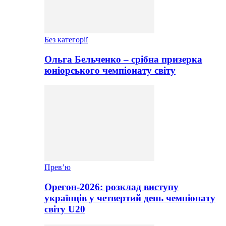
Без категорії
Ольга Бельченко – срібна призерка
юніорського чемпіонату світу
Прев’ю
Орегон-2026: розклад виступу
українців у четвертий день чемпіонату
світу U20