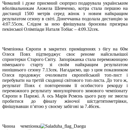
Чималий і дуже приємний сюрприз подарувала українським
вболівальникам Анжела Шевченко, котра стала першою на
дистанції 1500 метрів серед жінок з новим найкращим
результатом сезону в світі. Донеччанка подолала дистанцію за
4:07.55сек. Слідом за нею фінішувала бронзова призерка
пекінської Олімпіади Наталя Тобіас – 4:09.32сек.
Чемпіонка Європи в закритих приміщеннях з бігу на 60м
Олеся Повх підтверджує своє реноме найсильнішої
спринтерки Старого Світу. Запоріжанка стала переможницею
німецького старту зі своїм найкращим результатом
нинішнього сезону 7.13сек. Нагадаємо, що з цим показником
Олеся продовжує очолювати європейський топ-лист і
перебувати на третій сходинці світового топ-листа. До того ж,
результат Повх є повторенням її особистого рекорду і
переможного результату минулорічного зимового чемпіонату
Європи в Парижі. А ось Марія Рємєнь цього разу не змогла
пробитися до фіналу жіночої шістдетятиметрівки,
фінішувавши п’ятою у своєму забігові за 7.46сек.
Чинна чемпіонка