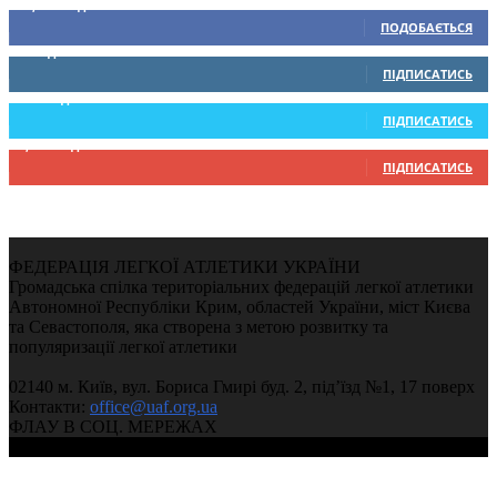
15,104
Підписників
ПОДОБАЄТЬСЯ
0
Підписників
ПІДПИСАТИСЬ
234
Підписників
ПІДПИСАТИСЬ
9,370
Підписників
ПІДПИСАТИСЬ
ФЕДЕРАЦІЯ ЛЕГКОЇ АТЛЕТИКИ УКРАЇНИ
Громадська спілка територіальних федерацій легкої атлетики
Автономної Республіки Крим, областей України, міст Києва
та Севастополя, яка створена з метою розвитку та
популяризації легкої атлетики
02140 м. Київ, вул. Бориса Гмирі буд. 2, під’їзд №1, 17 поверх
Контакти:
office@uaf.org.ua
ФЛАУ В СОЦ. МЕРЕЖАХ
© 2004-2026, Федерація легкої атлетики України