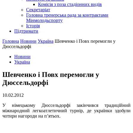
Комісія з поза стадіонних видів
Секретаріат
Головна тренерська рада за контрактами
Мінмолодьспорту
Історія
Підтримати
Головна
Новини
Україна
Шевченко і Повх перемогли у
Дюссельдорфі
Новини
Україна
Шевченко і Повх перемогли у
Дюссельдорфі
10.02.2012
У німецькому Дюссельдорфі закінчився традиційний
міжнародний легкоатлетичний турнір, де українки здобули
чотири нагороди на п’ятьох.