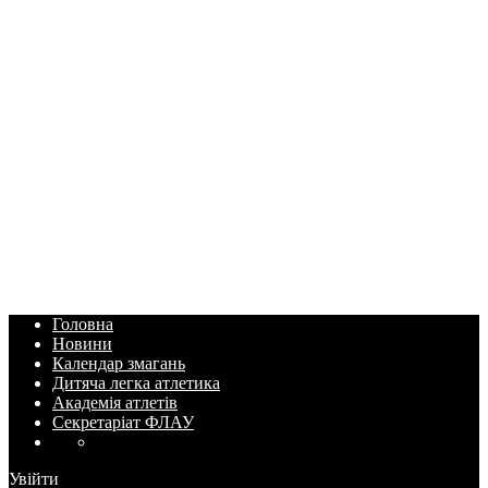
Головна
Новини
Календар змагань
Дитяча легка атлетика
Академія атлетів
Секретаріат ФЛАУ
Увійти