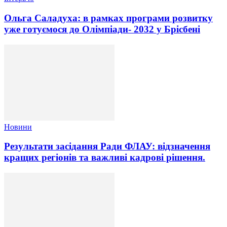
Ольга Саладуха: в рамках програми розвитку
уже готуємося до Олімпіади- 2032 у Брісбені
Новини
Результати засідання Ради ФЛАУ: відзначення
кращих регіонів та важливі кадрові рішення.