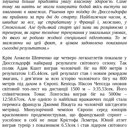
змушена більше приділяти увагу власному здоров’ю. Саме
тому ми навіть не могли планувати бодай якісь виступи на
змаганнях в манежах. Рішення про поїздку до Дюссельдорфа
ми прийняли за три дні до старту. Найближчим часом, я,
швидше за все, ще стрибатиму у Франції і, можливо, у
Стокгольмі. Але будь-який старт цієї зими ми розцінюємо з
тренером, як гарне технічне тренування у змагальних умовах,
до якого не робимо жодної спеціальної підготовки. То ж
зважаючи на цей факт, я цілком задоволена показаним
сьогодні результатом.»
Крім Анжели Шевченко ще четверо легкоатлетів показали у
Дюссельдорфі найкращі результати світового сезону. Так
поляк Адам Кшот виграв чоловічий біг на 800 метрів з
результатом 1:45.44сек. цей результат став і новим рекордом
змагань, і дев’ятим за всю історію чоловічого бігу на 800
метрів під дахом в Європі. Кенієць Ніксон Чепседа оновив
світовий топ-лист на дистанції 1500 м – 3:35.53сек. Його
співвітчизник Томас Лонгосіва виграв біг на 5000м –
12:58.67сек. Але однією із найбільш вражаючих подій стала
перемога француза Джиммі Вікаута на чоловічій шістдесяти
метрівці. Минулорічний чемпіон Європи серед юніорів
красномовно продемонстрував, що французький спринт –
уособлює в собі не лише Крістофа Лєметра. Юний атлет
виграв турнір з показником 6.53сек і став лідером світового