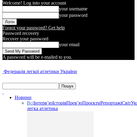
Welcome! Log into your account
your username
your password
Forgot your password? Get help
Password recovery
Recover your password
your email
A password will be e-mailed to you.
Федерація легкої атлетики України
Новини
Всі
Інтерв’ю
Історія
Прев’ю
Проєкти
Репортажі
Світ
Ук
легка атлетика