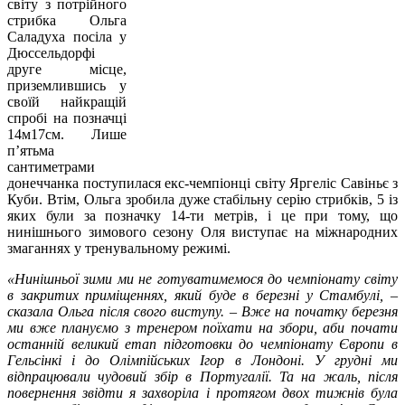
світу з потрійного
стрибка Ольга
Саладуха посіла у
Дюссельдорфі
друге місце,
приземлившись у
своїй найкращій
спробі на позначці
14м17см. Лише
п’ятьма
сантиметрами
донеччанка поступилася екс-чемпіонці світу Яргеліс Савіньє з
Куби. Втім, Ольга зробила дуже стабільну серію стрибків, 5 із
яких були за позначку 14-ти метрів, і це при тому, що
нинішнього зимового сезону Оля виступає на міжнародних
змаганнях у тренувальному режимі.
«Нинішньої зими ми не готуватимемося до чемпіонату світу
в закритих приміщеннях, який буде в березні у Стамбулі, –
сказала Ольга після свого виступу. – Вже на початку березня
ми вже плануємо з тренером поїхати на збори, аби почати
останній великий етап підготовки до чемпіонату Європи в
Гельсінкі і до Олімпійських Ігор в Лондоні. У грудні ми
відпрацювали чудовий збір в Португалії. Та на жаль, після
повернення звідти я захворіла і протягом двох тижнів була