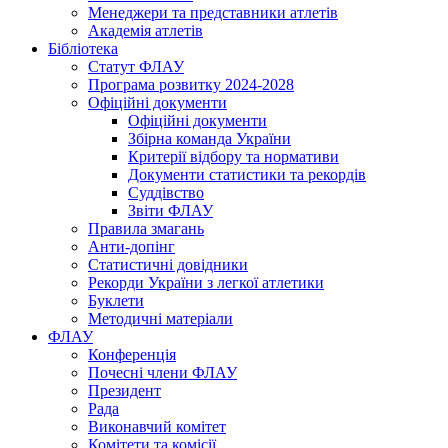
Менеджери та представники атлетів
Академія атлетів
Бібліотека
Статут ФЛАУ
Програма розвитку 2024-2028
Офіційні документи
Офіційні документи
Збірна команда України
Критерії відбору та нормативи
Документи статистики та рекордів
Суддівство
Звіти ФЛАУ
Правила змагань
Анти-допінг
Статистичні довідники
Рекорди України з легкої атлетики
Буклети
Методичні матеріали
ФЛАУ
Конференція
Почесні члени ФЛАУ
Президент
Рада
Виконавчий комітет
Комітети та комісії