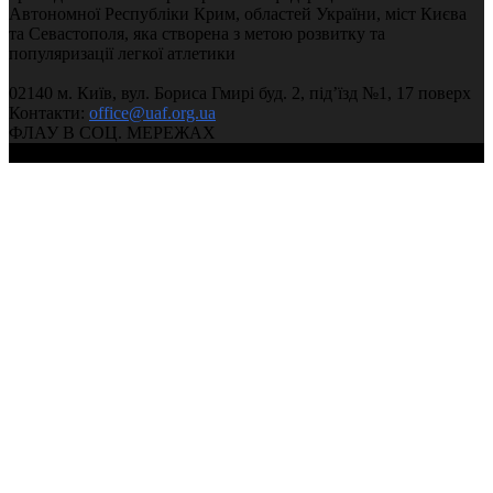
Автономної Республіки Крим, областей України, міст Києва
та Севастополя, яка створена з метою розвитку та
популяризації легкої атлетики
02140 м. Київ, вул. Бориса Гмирі буд. 2, під’їзд №1, 17 поверх
Контакти:
office@uaf.org.ua
ФЛАУ В СОЦ. МЕРЕЖАХ
© 2004-2026, Федерація легкої атлетики України