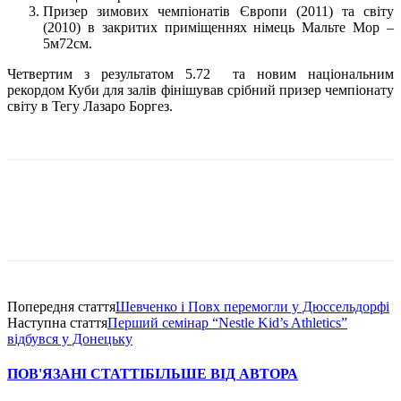
Призер зимових чемпіонатів Європи (2011) та світу
(2010) в закритих приміщеннях німець Мальте Мор –
5м72см.
Четвертим з результатом 5.72 та новим національним
рекордом Куби для залів фінішував срібний призер чемпіонату
світу в Тегу Лазаро Боргез.
Попередня стаття
Шевченко і Повх перемогли у Дюссельдорфі
Наступна стаття
Перший семінар “Nestle Kid’s Athletics”
відбувся у Донецьку
ПОВ'ЯЗАНІ СТАТТІ
БІЛЬШЕ ВІД АВТОРА