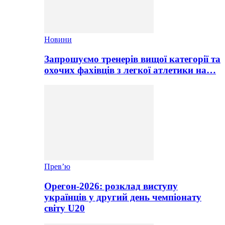
Новини
Запрошуємо тренерів вищої категорії та
охочих фахівців з легкої атлетики на…
Прев’ю
Орегон-2026: розклад виступу
українців у другий день чемпіонату
світу U20