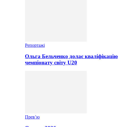
Репортажі
Ольга Бельченко долає кваліфікацію
чемпіонату світу U20
Прев’ю