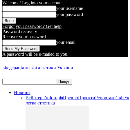
Welcome! Log into your account
your username
your password
Forgot your password? Get help
Password recovery
Recover your password
your email
A password will be e-mailed to you.
Федерація легкої атлетики України
Новини
Всі
Інтерв’ю
Історія
Прев’ю
Проєкти
Репортажі
Світ
Ук
легка атлетика