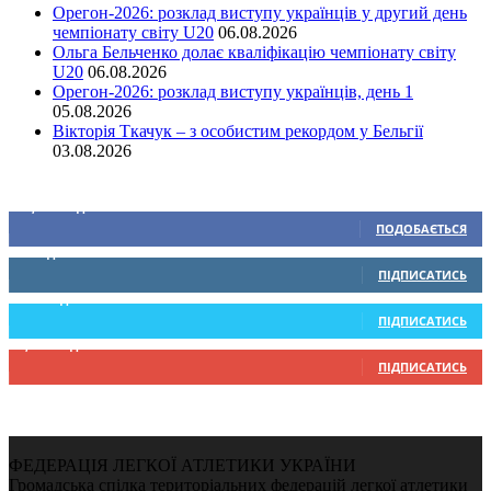
Орегон-2026: розклад виступу українців у другий день
чемпіонату світу U20
06.08.2026
Ольга Бельченко долає кваліфікацію чемпіонату світу
U20
06.08.2026
Орегон-2026: розклад виступу українців, день 1
05.08.2026
Вікторія Ткачук – з особистим рекордом у Бельгії
03.08.2026
Ми у соціальних мережах
15,104
Підписників
ПОДОБАЄТЬСЯ
0
Підписників
ПІДПИСАТИСЬ
234
Підписників
ПІДПИСАТИСЬ
9,370
Підписників
ПІДПИСАТИСЬ
ФЕДЕРАЦІЯ ЛЕГКОЇ АТЛЕТИКИ УКРАЇНИ
Громадська спілка територіальних федерацій легкої атлетики