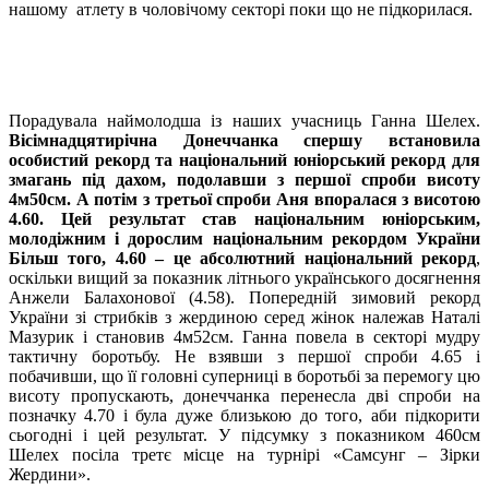
нашому атлету в чоловічому секторі поки що не підкорилася.
Порадувала наймолодша із наших учасниць Ганна Шелех.
Вісімнадцятирічна Донеччанка спершу встановила
особистий рекорд та національний юніорський рекорд для
змагань під дахом, подолавши з першої спроби висоту
4м50см. А потім з третьої спроби Аня впоралася з висотою
4.60. Цей результат став національним юніорським,
молодіжним і дорослим національним рекордом України
Більш того, 4.60 – це абсолютний національний рекорд
,
оскільки вищий за показник літнього українського досягнення
Анжели Балахонової (4.58). Попередній зимовий рекорд
України зі стрибків з жердиною серед жінок належав Наталі
Мазурик і становив 4м52см. Ганна повела в секторі мудру
тактичну боротьбу. Не взявши з першої спроби 4.65 і
побачивши, що її головні суперниці в боротьбі за перемогу цю
висоту пропускають, донеччанка перенесла дві спроби на
позначку 4.70 і була дуже близькою до того, аби підкорити
сьогодні і цей результат. У підсумку з показником 460см
Шелех посіла третє місце на турнірі «Самсунг – Зірки
Жердини».