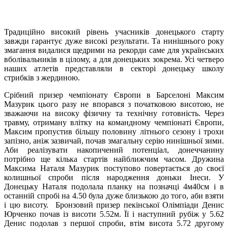
Традиційно високий рівень учасників донецького старту
завжди гарантує дуже високі результати. Та нинішнього року
змагання видалися щедрими на рекорди саме для українських
вболівальників в цілому, а для донецьких зокрема. Усі четверо
наших атлетів представляли в секторі донецьку школу
стрибків з жердиною.
Срібний призер чемпіонату Європи в Барселоні Максим
Мазурик цього разу не впорався з початковою висотою, не
зважаючи на високу фізичну та технічну готовність. Через
травму, отриману влітку на командному чемпіонаті Європи,
Максим пропустив більшу половину літнього сезону і трохи
запізно, аніж зазвичай, почав змагальну серію нинішньої зими.
Аби реалізувати накопичений потенціал, донеччанину
потрібно ще кілька стартів найближчим часом. Дружина
Максима Наталя Мазурик поступово повертається до своєї
колишньої спроби після народження доньки Інеси. У
Донецьку Наталя подолала планку на позначці 4м40см і в
останній спробі на 4.50 була дуже близькою до того, аби взяти
і цю висоту. Бронзовий призер пекінської Олімпіади Денис
Юрченко почав із висоти 5.52м. Її і наступний рубіж у 5.62
Денис подолав з першої спроби, втім висота 5.72 другому