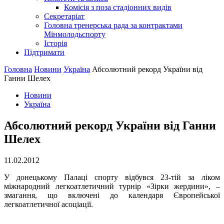
Комісія з поза стадіонних видів
Секретаріат
Головна тренерська рада за контрактами
Мінмолодьспорту
Історія
Підтримати
Головна
Новини
Україна
Абсолютний рекорд України від
Ганни Шелех
Новини
Україна
Абсолютний рекорд України від Ганни
Шелех
11.02.2012
У донецькому Палаці спорту відбувся 23-тій за ліком
міжнародний легкоатлетичний турнір «Зірки жердини», –
змагання, що включені до календаря Європейської
легкоатлетичної асоціації.