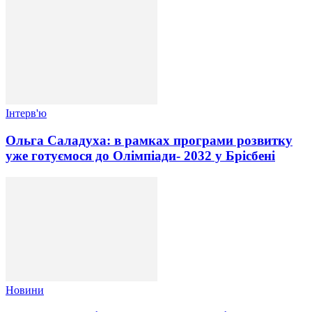
Інтерв'ю
Ольга Саладуха: в рамках програми розвитку
уже готуємося до Олімпіади- 2032 у Брісбені
Новини