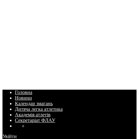
Головна
Новини
Календар змагань
Дитяча легка атлетика
Академія атлетів
Секретаріат ФЛАУ
Увійти