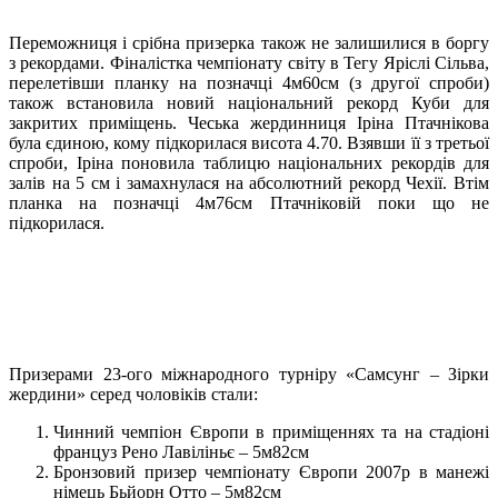
Переможниця і срібна призерка також не залишилися в боргу
з рекордами. Фіналістка чемпіонату світу в Тегу Яріслі Сільва,
перелетівши планку на позначці 4м60см (з другої спроби)
також встановила новий національний рекорд Куби для
закритих приміщень. Чеська жердинниця Іріна Птачнікова
була єдиною, кому підкорилася висота 4.70. Взявши її з третьої
спроби, Іріна поновила таблицю національних рекордів для
залів на 5 см і замахнулася на абсолютний рекорд Чехії. Втім
планка на позначці 4м76см Птачніковій поки що не
підкорилася.
Призерами 23-ого міжнародного турніру «Самсунг – Зірки
жердини» серед чоловіків стали:
Чинний чемпіон Європи в приміщеннях та на стадіоні
француз Рено Лавіліньє – 5м82см
Бронзовий призер чемпіонату Європи 2007р в манежі
німець Бьйорн Отто – 5м82см