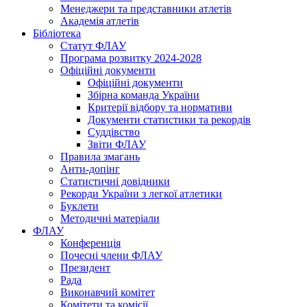
Менеджери та представники атлетів
Академія атлетів
Бібліотека
Статут ФЛАУ
Програма розвитку 2024-2028
Офіційні документи
Офіційні документи
Збірна команда України
Критерії відбору та нормативи
Документи статистики та рекордів
Суддівство
Звіти ФЛАУ
Правила змагань
Анти-допінг
Статистичні довідники
Рекорди України з легкої атлетики
Буклети
Методичні матеріали
ФЛАУ
Конференція
Почесні члени ФЛАУ
Президент
Рада
Виконавчий комітет
Комітети та комісії