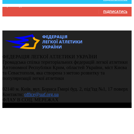
9,370
Підписників
ПІДПИСАТИСЬ
ФЕДЕРАЦІЯ ЛЕГКОЇ АТЛЕТИКИ УКРАЇНИ
Громадська спілка територіальних федерацій легкої атлетики
Автономної Республіки Крим, областей України, міст Києва
та Севастополя, яка створена з метою розвитку та
популяризації легкої атлетики
02140 м. Київ, вул. Бориса Гмирі буд. 2, під’їзд №1, 17 поверх
Контакти:
office@uaf.org.ua
ФЛАУ В СОЦ. МЕРЕЖАХ
© 2004-2026, Федерація легкої атлетики України