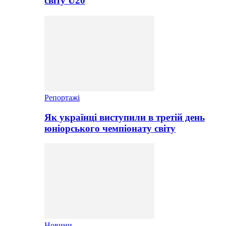
світу U20
Репортажі
Як українці виступили в третій день
юніорського чемпіонату світу
Новини