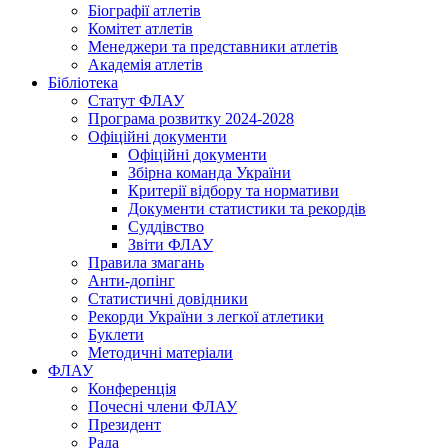
Біографії атлетів
Комітет атлетів
Менеджери та представники атлетів
Академія атлетів
Бібліотека
Статут ФЛАУ
Програма розвитку 2024-2028
Офіційні документи
Офіційні документи
Збірна команда України
Критерії відбору та нормативи
Документи статистики та рекордів
Суддівство
Звіти ФЛАУ
Правила змагань
Анти-допінг
Статистичні довідники
Рекорди України з легкої атлетики
Буклети
Методичні матеріали
ФЛАУ
Конференція
Почесні члени ФЛАУ
Президент
Рада