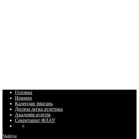
Головна
Новини
Календар змагань
Дитяча легка атлетика
Академія атлетів
Секретаріат ФЛАУ
Увійти