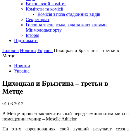
Виконавчий комітет
Комітети та комісії
Комісія з поза стадіонних видів
Секретаріат
Головна тренерська рада за контрактами
Мінмолодьспорту
Історія
Підтримати
Головна
Новини
Україна
Цихоцкая и Брызгина – третьи в
Метце
Новини
Україна
Цихоцкая и Брызгина – третьи в
Метце
01.03.2012
В Метце прошел заключительный перед чемпионатом мира в
помещении турнир – Moselle Athlelor.
На этих соревнованиях свой лучший результат сезона