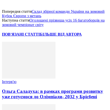
Попередня стаття
Склад збірної команди України на зимовий
Кубок Європи з метань
Наступна стаття
Оголошені прізвища усіх 16 багатоборців на
зимовий чемпіонат світу
ПОВ'ЯЗАНІ СТАТТІ
БІЛЬШЕ ВІД АВТОРА
Інтерв'ю
Ольга Саладуха: в рамках програми розвитку
уже готуємося до Олімпіади- 2032 у Брісбені