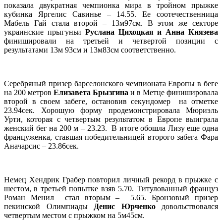
показала двукратная чемпионка мира в тройном прыжке
кубинка Яргелис Савинье – 14.55. Ее соотечественница
Мабель Гай стала второй – 13м97см. В этом же секторе
украинские прыгуньи
Руслана Цихоцкая и Анна Князева
финишировали на третьей и четвертой позиции с
результатами 13м 93см и 13м83см соответственно.
Серебряный призер барселонского чемпионата Европы в беге
на 200 метров
Елизавета Брызгина
и в Метце финишировала
второй в своем забеге, остановив секундомер на отметке
23.94сек. Хорошую форму продемонстрировала Мюриэль
Урти, которая с четвертым результатом в Европе выиграла
женский бег на 200 м – 23.23. В итоге обошла Лизу еще одна
француженка, ставшая победительницей второго забега Фара
Аначарсис – 23.86сек.
Немец Хендрик Грабер повторил личный рекорд в прыжке с
шестом, в третьей попытке взяв 5.70. Титулованный француз
Роман Менил стал вторым – 5.65. Бронзовый призер
пекинской Олимпиады
Денис Юрченко
довольствовался
четвертым местом с прыжком на 5м45см.