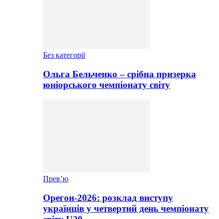
Без категорії
Ольга Бельченко – срібна призерка
юніорського чемпіонату світу
Прев’ю
Орегон-2026: розклад виступу
українців у четвертий день чемпіонату