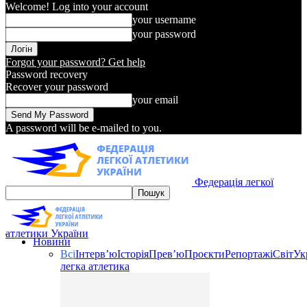
Welcome! Log into your account
your username
your password
Forgot your password? Get help
Password recovery
Recover your password
your email
A password will be e-mailed to you.
Федерація легкої
атлетики України
Новини
Всі
Інтерв’ю
Історія
Прев’ю
Проєкти
Репортажі
Світ
Ук
легка атлетика