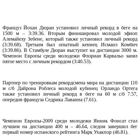
Француз Йохан Дюран установил личный рекорд в беге на
1500 м – 3:39.36. Вторым финишировал молодой эфиоп
Алемайеху Зебене, который также установил личный рекорд
(3:39.68). Третьим был опытный кениец Исмаил Комбич
(3:39.86). В Стамбуле Дюран выступит на дистанции 3000 м.
Чемпион Европы среди молодежи Флориан Карвальо занял
пятое место с личным рекордом (3:40.53).
Партнер по тренировкам рекордсмена мира на дистанции 110
м с/б Дайрона Роблеса молодой кубинец Орландо Ортега
также установил личный рекорд в беге на 60 м с/б 7.57,
опередив француза Седрика Лаванна (7.61).
Чемпион Европы-2009 среди молодежи Янник Фонсат стал
лучшим на дистанции 400 м – 46.64, следом завершил бег
первый номер испанского рейтинга Марк Ухакпор (46.81).