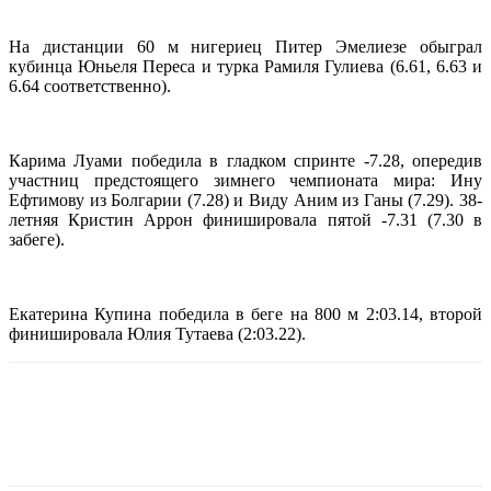
На дистанции 60 м нигериец Питер Эмелиезе обыграл
кубинца Юньеля Переса и турка Рамиля Гулиева (6.61, 6.63 и
6.64 соответственно).
Карима Луами победила в гладком спринте -7.28, опередив
участниц предстоящего зимнего чемпионата мира: Ину
Ефтимову из Болгарии (7.28) и Виду Аним из Ганы (7.29). 38-
летняя Кристин Аррон финишировала пятой -7.31 (7.30 в
забеге).
Екатерина Купина победила в беге на 800 м 2:03.14, второй
финишировала
Юлия Тутаева (2:03.22).