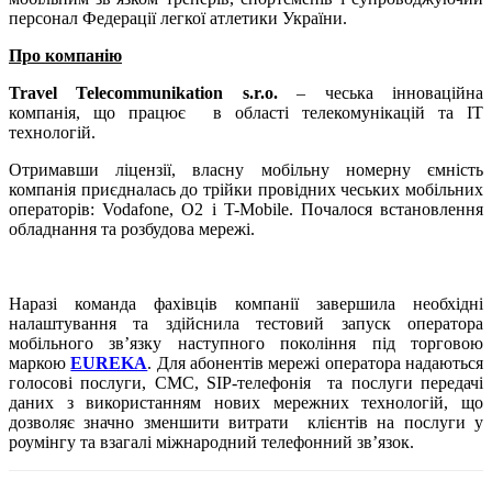
персонал Федерації легкої атлетики України.
Про компанію
Travel Telecommunikation s.r.o.
– чеська інноваційна
компанія, що працює в області телекомунікацій та IT
технологій.
Отримавши ліцензії, власну мобільну номерну ємність
компанія приєдналась до трійки провідних чеських мобільних
операторів: Vodafone, O2 і T-Mobile. Почалося встановлення
обладнання та розбудова мережі.
Наразі команда фахівців компанії завершила необхідні
налаштування та здійснила тестовий запуск оператора
мобільного зв’язку наступного покоління під торговою
маркою
EUREKA
. Для абонентів мережі оператора надаються
голосові послуги, СМС, SIP-телефонія та послуги передачі
даних з використанням нових мережних технологій, що
дозволяє значно зменшити витрати клієнтів на послуги у
роумінгу та взагалі міжнародний телефонний зв’язок.