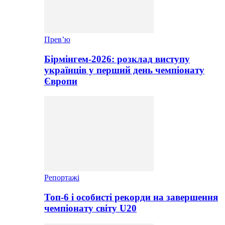
Прев’ю
Бірмінгем-2026: розклад виступу
українців у перший день чемпіонату
Європи
Репортажі
Топ-6 і особисті рекорди на завершення
чемпіонату світу U20