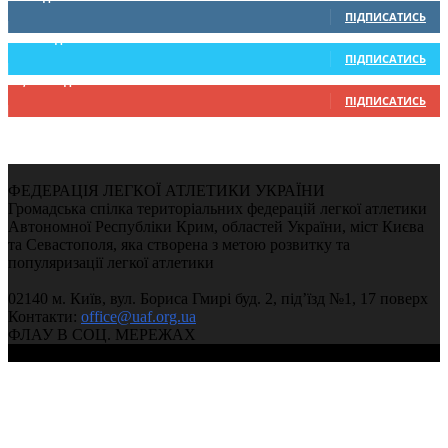
ПІДПИСАТИСЬ
234
Підписників
ПІДПИСАТИСЬ
9,370
Підписників
ПІДПИСАТИСЬ
ФЕДЕРАЦІЯ ЛЕГКОЇ АТЛЕТИКИ УКРАЇНИ
Громадська спілка територіальних федерацій легкої атлетики
Автономної Республіки Крим, областей України, міст Києва
та Севастополя, яка створена з метою розвитку та
популяризації легкої атлетики
02140 м. Київ, вул. Бориса Гмирі буд. 2, під’їзд №1, 17 поверх
Контакти:
office@uaf.org.ua
ФЛАУ В СОЦ. МЕРЕЖАХ
© 2004-2026, Федерація легкої атлетики України