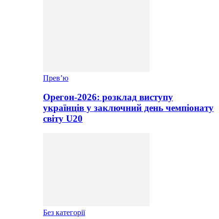
Прев’ю
Орегон-2026: розклад виступу
українців у заключний день чемпіонату
світу U20
Без категорії