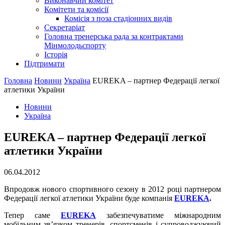
Виконавчий комітет
Комітети та комісії
Комісія з поза стадіонних видів
Секретаріат
Головна тренерська рада за контрактами
Мінмолодьспорту
Історія
Підтримати
Головна
Новини
Україна
EUREKA – партнер Федерації легкої
атлетики України
Новини
Україна
EUREKA – партнер Федерації легкої
атлетики України
06.04.2012
Впродовж нового спортивного сезону в 2012 році партнером
Федерації легкої атлетики України буде компанія
EUREKA
.
Тепер саме
EUREKA
забезпечуватиме міжнародним
мобільним зв’язком тренерів, спортсменів і супроводжуючий