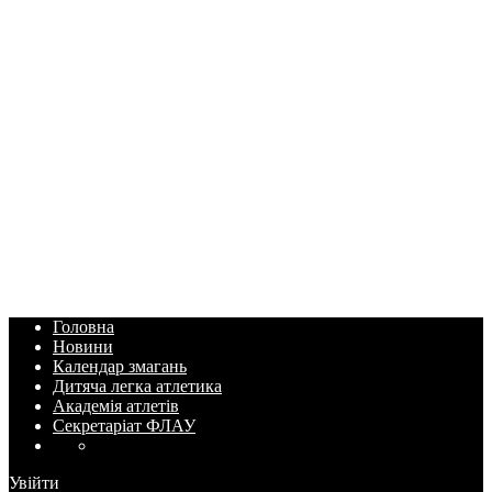
Головна
Новини
Календар змагань
Дитяча легка атлетика
Академія атлетів
Секретаріат ФЛАУ
Увійти