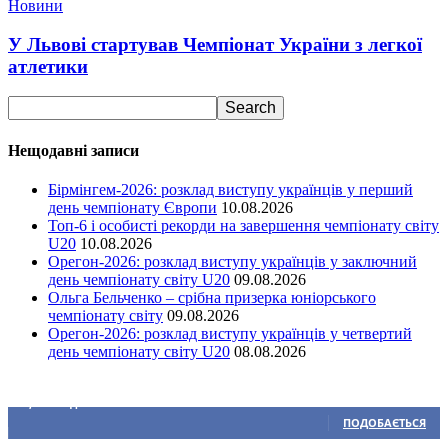
Новини
У Львові стартував Чемпіонат України з легкої
атлетики
Нещодавні записи
Бірмінгем-2026: розклад виступу українців у перший
день чемпіонату Європи
10.08.2026
Топ-6 і особисті рекорди на завершення чемпіонату світу
U20
10.08.2026
Орегон-2026: розклад виступу українців у заключний
день чемпіонату світу U20
09.08.2026
Ольга Бельченко – срібна призерка юніорського
чемпіонату світу
09.08.2026
Орегон-2026: розклад виступу українців у четвертий
день чемпіонату світу U20
08.08.2026
Ми у соціальних мережах
15,104
Підписників
ПОДОБАЄТЬСЯ
0
Підписників