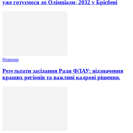
уже готуємося до Олімпіади- 2032 у Брісбені
Новини
Результати засідання Ради ФЛАУ: відзначення
кращих регіонів та важливі кадрові рішення.