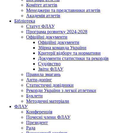
Комітет атлетів
Менеджери та представники атлетів
Академія атлетів
Бібліотека
Статут ФЛАУ
Програма розвитку 2024-2028
Офіційні документи
Офіційні документи
Збірна команда України
Критерії відбору та нормативи
Документи статистики та рекордів
Суддівство
Звіти ФЛАУ
Правила змагань
Анти-допінг
Статистичні довідники
Рекорди України з легкої атлетики
Буклети
Методичні матеріали
ФЛАУ
Конференція
Почесні члени ФЛАУ
Президент
Рада