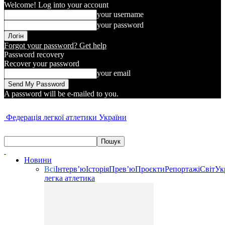
Welcome! Log into your account
your username
your password
Forgot your password? Get help
Password recovery
Recover your password
your email
A password will be e-mailed to you.
Федерація легкої атлетики України
Новини
Всі
Інтерв’ю
Історія
Прев’ю
Проєкти
Репортажі
Світ
Ук
легка атлетика