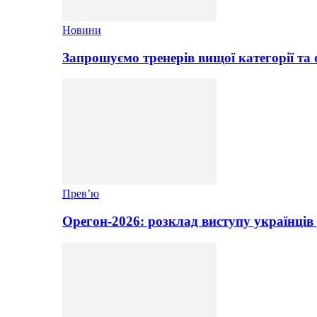
Новини
Запрошуємо тренерів вищої категорії та 
Прев’ю
Орегон-2026: розклад виступу українців 