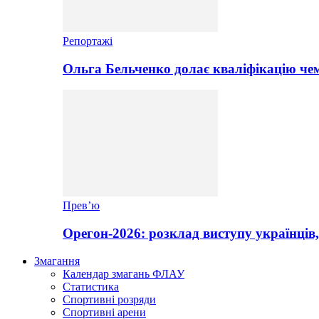
Репортажі
Ольга Бельченко долає кваліфікацію чем
Прев’ю
Орегон-2026: розклад виступу українців,
Змагання
Календар змагань ФЛАУ
Статистика
Спортивні розряди
Спортивні арени