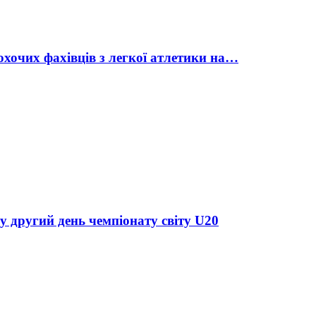
охочих фахівців з легкої атлетики на…
у другий день чемпіонату світу U20