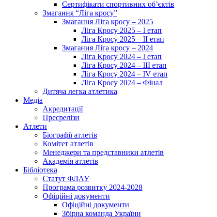
Сертифікати спортивних об’єктів
Змагання “Ліга кросу”
Змагання Ліга кросу – 2025
Ліга Кросу 2025 – I етап
Ліга Кросу 2025 – II етап
Змагання Ліга кросу – 2024
Ліга Кросу 2024 – I етап
Ліга Кросу 2024 – III етап
Ліга Кросу 2024 – IV етап
Ліга Кросу 2024 – Фінал
Дитяча легка атлетика
Медіа
Акредитації
Пресрелізи
Атлети
Біографії атлетів
Комітет атлетів
Менеджери та представники атлетів
Академія атлетів
Бібліотека
Статут ФЛАУ
Програма розвитку 2024-2028
Офіційні документи
Офіційні документи
Збірна команда України