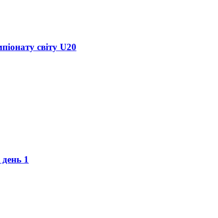
піонату світу U20
 день 1