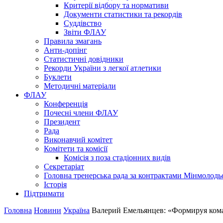
Критерії відбору та нормативи
Документи статистики та рекордів
Суддівство
Звіти ФЛАУ
Правила змагань
Анти-допінг
Статистичні довідники
Рекорди України з легкої атлетики
Буклети
Методичні матеріали
ФЛАУ
Конференція
Почесні члени ФЛАУ
Президент
Рада
Виконавчий комітет
Комітети та комісії
Комісія з поза стадіонних видів
Секретаріат
Головна тренерська рада за контрактами Мінмолодь
Історія
Підтримати
Головна
Новини
Україна
Валерий Емельянцев: «Формируя коман