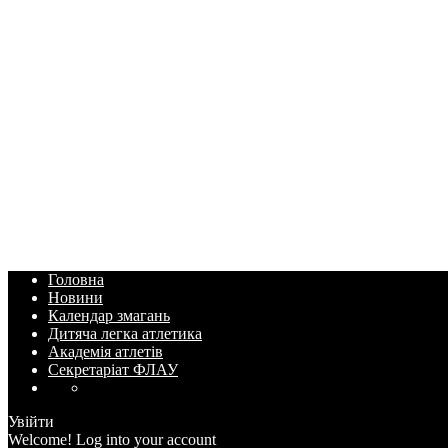
Головна
Новини
Календар змагань
Дитяча легка атлетика
Академія атлетів
Секретаріат ФЛАУ
Увійти
Welcome! Log into your account