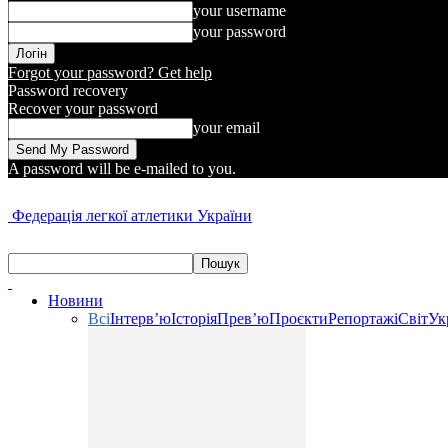
your username
your password
Forgot your password? Get help
Password recovery
Recover your password
your email
A password will be e-mailed to you.
Федерація легкої атлетики України
Новини
Всі
Інтерв’ю
Історія
Прев’ю
Проєкти
Репортажі
Світ
Ук