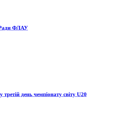
 Ради ФЛАУ
у третій день чемпіонату світу U20