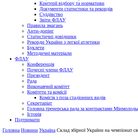
Критерії відбору та нормативи
Документи статистики та рекордів
Суддівство
Звіти ФЛАУ
Правила змагань
Анти-допінг
Статистичні довідники
Рекорди України з легкої атлетики
Буклети
Методичні матеріали
ФЛАУ
Конференція
Почесні члени ФЛАУ
Президент
Рада
Виконавчий комітет
Комітети та комісії
Комісія з поза стадіонних видів
Секретаріат
Головна тренерська рада за контрактами Мінмолодь
Історія
Підтримати
Головна
Новини
Україна
Склад збірної України на чемпіонат св