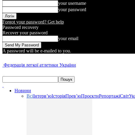
your username
your password
Forgot your password? Get help
Password recovery
Recover your password
your email
A password will be e-mailed to you.
Федерація легкої атлетики України
Новини
Всі
Інтерв’ю
Історія
Прев’ю
Проєкти
Репортажі
Світ
Ук