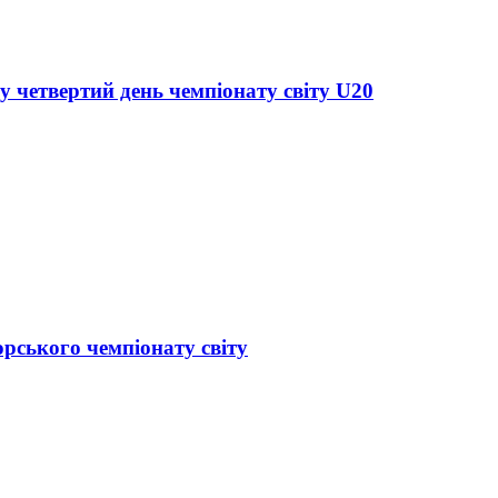
у четвертий день чемпіонату світу U20
орського чемпіонату світу