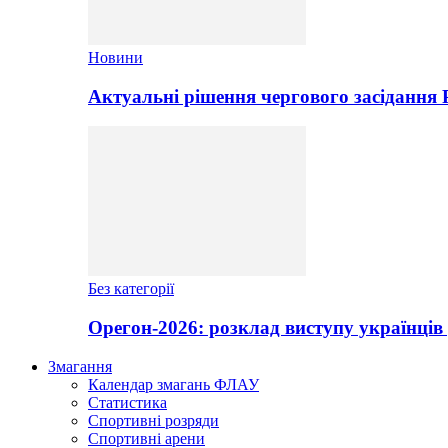
Новини
Актуальні рішення чергового засідання
Без категорії
Орегон-2026: розклад виступу українців 
Змагання
Календар змагань ФЛАУ
Статистика
Спортивні розряди
Спортивні арени