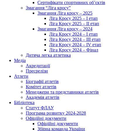
Сертифікати спортивних об’єктів
Змагання “Ліга кросу”
Змагання Ліга кросу – 2025
Ліга Кросу 2025 – I етап
Ліга Кросу 2025 – II етап
Змагання Ліга кросу – 2024
Ліга Кросу 2024 – I етап
Ліга Кросу 2024 – III етап
Ліга Кросу 2024 – IV етап
Ліга Кросу 2024 – Фінал
Дитяча легка атлетика
Медіа
Акредитації
Пресрелізи
Атлети
Біографії атлетів
Комітет атлетів
Менеджери та представники атлетів
Академія атлетів
Бібліотека
Статут ФЛАУ
Програма розвитку 2024-2028
Офіційні документи
Офіційні документи
Збірна команда України