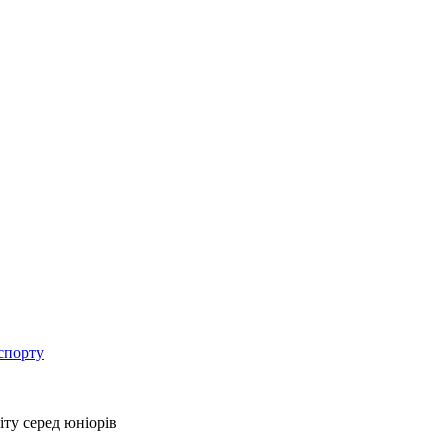
спорту
іту серед юніорів