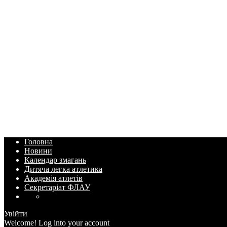
Головна
Новини
Календар змагань
Дитяча легка атлетика
Академія атлетів
Секретаріат ФЛАУ
Увійти
Welcome! Log into your account