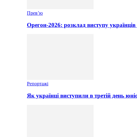
Прев’ю
Орегон-2026: розклад виступу українців 
Репортажі
Як українці виступили в третій день юні