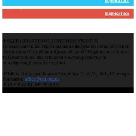
ПІДПИСАТИСЬ
9,370
Підписників
ПІДПИСАТИСЬ
ФЕДЕРАЦІЯ ЛЕГКОЇ АТЛЕТИКИ УКРАЇНИ
Громадська спілка територіальних федерацій легкої атлетики
Автономної Республіки Крим, областей України, міст Києва
та Севастополя, яка створена з метою розвитку та
популяризації легкої атлетики
02140 м. Київ, вул. Бориса Гмирі буд. 2, під’їзд №1, 17 поверх
Контакти:
office@uaf.org.ua
ФЛАУ В СОЦ. МЕРЕЖАХ
© 2004-2026, Федерація легкої атлетики України