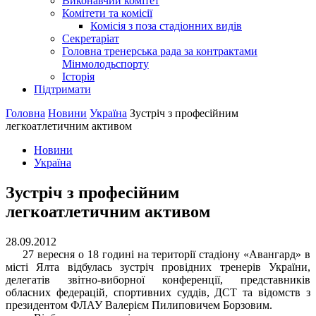
Виконавчий комітет
Комітети та комісії
Комісія з поза стадіонних видів
Секретаріат
Головна тренерська рада за контрактами
Мінмолодьспорту
Історія
Підтримати
Головна
Новини
Україна
Зустріч з професійним
легкоатлетичним активом
Новини
Україна
Зустріч з професійним
легкоатлетичним активом
28.09.2012
27 вересня о 18 годині на території стадіону «Авангард» в
місті Ялта відбулась зустріч провідних тренерів України,
делегатів звітно-виборної конференції, представників
обласних федерацій, спортивних суддів, ДСТ та відомств з
президентом ФЛАУ Валерієм Пилиповичем Борзовим.