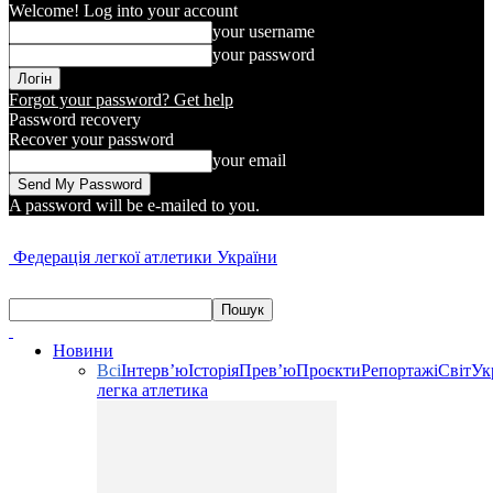
Welcome! Log into your account
your username
your password
Forgot your password? Get help
Password recovery
Recover your password
your email
A password will be e-mailed to you.
Федерація легкої атлетики України
Новини
Всі
Інтерв’ю
Історія
Прев’ю
Проєкти
Репортажі
Світ
Ук
легка атлетика