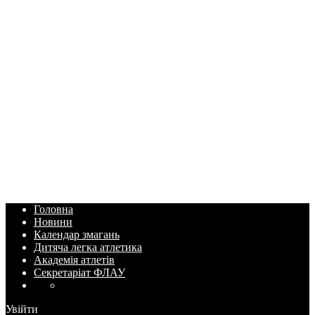
Головна
Новини
Календар змагань
Дитяча легка атлетика
Академія атлетів
Секретаріат ФЛАУ
Увійти