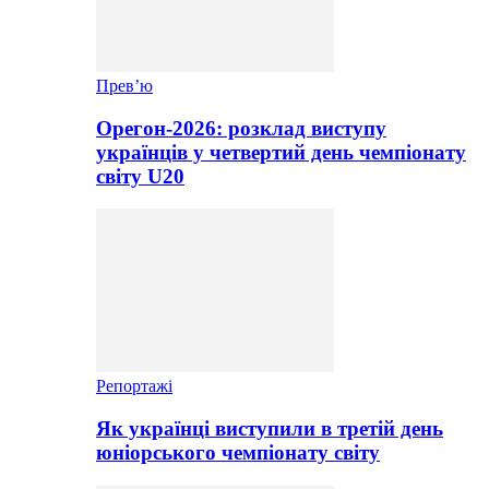
Прев’ю
Орегон-2026: розклад виступу
українців у четвертий день чемпіонату
світу U20
Репортажі
Як українці виступили в третій день
юніорського чемпіонату світу