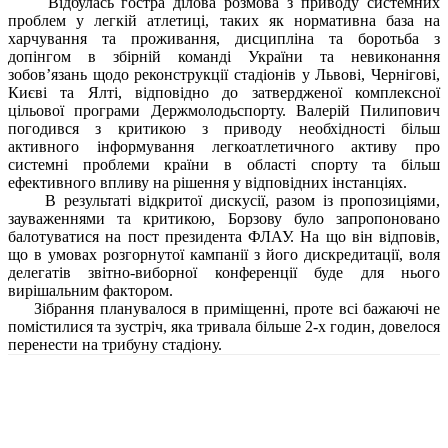
Відбулась гостра ділова розмова з приводу системних
проблем у легкій атлетиці, таких як нормативна база на
харчування та проживання, дисципліна та боротьба з
допінгом в збірній команді України та невиконання
зобов’язань щодо реконструкції стадіонів у Львові, Чернігові,
Києві та Ялті, відповідно до затвердженої комплексної
цільової програми Держмолодьспорту. Валерій Пилипович
погодився з критикою з приводу необхідності більш
активного інформування легкоатлетичного активу про
системні проблеми країни в області спорту та більш
ефективного впливу на рішення у відповідних інстанціях.
В результаті відкритої дискусії, разом із пропозиціями,
зауваженнями та критикою, Борзову було запропоновано
балотуватися на пост президента ФЛАУ. На що він відповів,
що в умовах розгорнутої кампанії з його дискредитації, воля
делегатів звітно-виборної конференції буде для нього
вирішальним фактором.
Зібрання планувалося в приміщенні, проте всі бажаючі не
помістилися та зустріч, яка тривала більше 2-х годин, довелося
перенести на трибуну стадіону.