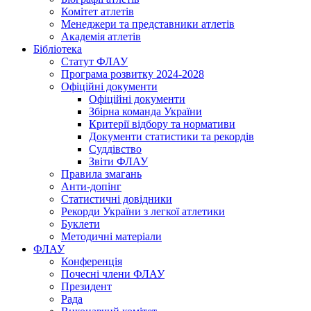
Комітет атлетів
Менеджери та представники атлетів
Академія атлетів
Бібліотека
Статут ФЛАУ
Програма розвитку 2024-2028
Офіційні документи
Офіційні документи
Збірна команда України
Критерії відбору та нормативи
Документи статистики та рекордів
Суддівство
Звіти ФЛАУ
Правила змагань
Анти-допінг
Статистичні довідники
Рекорди України з легкої атлетики
Буклети
Методичні матеріали
ФЛАУ
Конференція
Почесні члени ФЛАУ
Президент
Рада