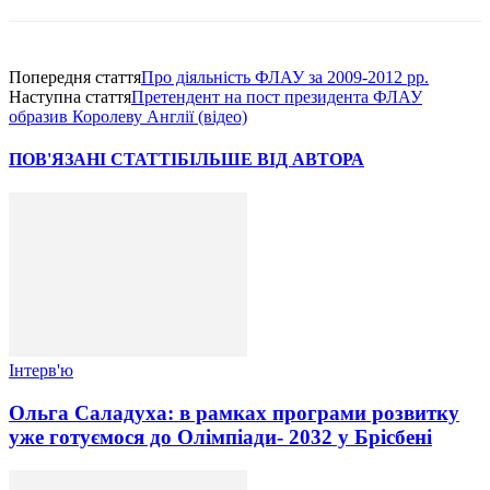
Попередня стаття
Про діяльність ФЛАУ за 2009-2012 рр.
Наступна стаття
Претендент на пост президента ФЛАУ
образив Королеву Англії (відео)
ПОВ'ЯЗАНІ СТАТТІ
БІЛЬШЕ ВІД АВТОРА
Інтерв'ю
Ольга Саладуха: в рамках програми розвитку
уже готуємося до Олімпіади- 2032 у Брісбені