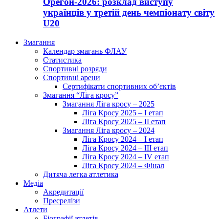
Орегон-2026: розклад виступу
українців у третій день чемпіонату світу
U20
Змагання
Календар змагань ФЛАУ
Статистика
Спортивні розряди
Спортивні арени
Сертифікати спортивних об’єктів
Змагання “Ліга кросу”
Змагання Ліга кросу – 2025
Ліга Кросу 2025 – I етап
Ліга Кросу 2025 – II етап
Змагання Ліга кросу – 2024
Ліга Кросу 2024 – I етап
Ліга Кросу 2024 – III етап
Ліга Кросу 2024 – IV етап
Ліга Кросу 2024 – Фінал
Дитяча легка атлетика
Медіа
Акредитації
Пресрелізи
Атлети
Біографії атлетів