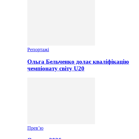
Репортажі
Ольга Бельченко долає кваліфікацію
чемпіонату світу U20
Прев’ю