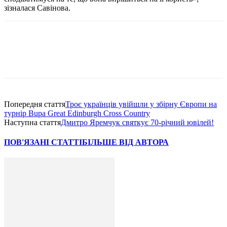
зізналася Савінова.
Попередня стаття
Троє українців увійшли у збірну Європи на
турнір Bupa Great Edinburgh Cross Country
Наступна стаття
Дмитро Яремчук святкує 70-річний ювілей!
ПОВ'ЯЗАНІ СТАТТІ
БІЛЬШЕ ВІД АВТОРА