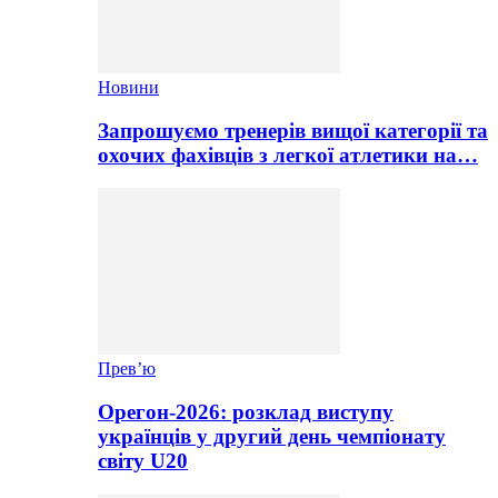
Новини
Запрошуємо тренерів вищої категорії та
охочих фахівців з легкої атлетики на…
Прев’ю
Орегон-2026: розклад виступу
українців у другий день чемпіонату
світу U20