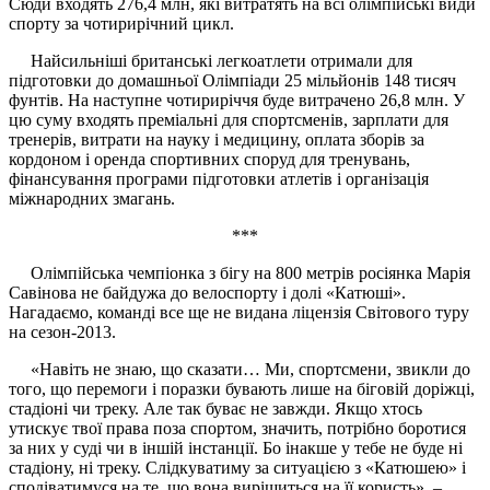
Сюди входять 276,4 млн, які витратять на всі олімпійські види
спорту за чотирирічний цикл.
Найсильніші британські легкоатлети отримали для
підготовки до домашньої Олімпіади 25 мільйонів 148 тисяч
фунтів. На наступне чотириріччя буде витрачено 26,8 млн. У
цю суму входять преміальні для спортсменів, зарплати для
тренерів, витрати на науку і медицину, оплата зборів за
кордоном і оренда спортивних споруд для тренувань,
фінансування програми підготовки атлетів і організація
міжнародних змагань.
***
Олімпійська чемпіонка з бігу на 800 метрів росіянка Марія
Савінова не байдужа до велоспорту і долі «Катюші».
Нагадаємо, команді все ще не видана ліцензія Світового туру
на сезон-2013.
«Навіть не знаю, що сказати… Ми, спортсмени, звикли до
того, що перемоги і поразки бувають лише на біговій доріжці,
стадіоні чи треку. Але так буває не завжди. Якщо хтось
утискує твої права поза спортом, значить, потрібно боротися
за них у суді чи в іншій інстанції. Бо інакше у тебе не буде ні
стадіону, ні треку. Слідкуватиму за ситуацією з «Катюшею» і
сподіватимуся на те, що вона вирішиться на її користь», –