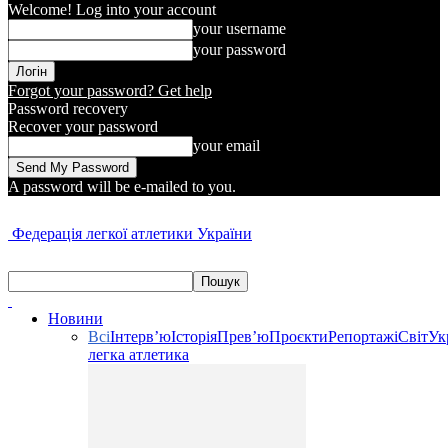
Welcome! Log into your account
your username
your password
Forgot your password? Get help
Password recovery
Recover your password
your email
A password will be e-mailed to you.
Федерація легкої атлетики України
Новини
Всі
Інтерв’ю
Історія
Прев’ю
Проєкти
Репортажі
Світ
Ук
легка атлетика