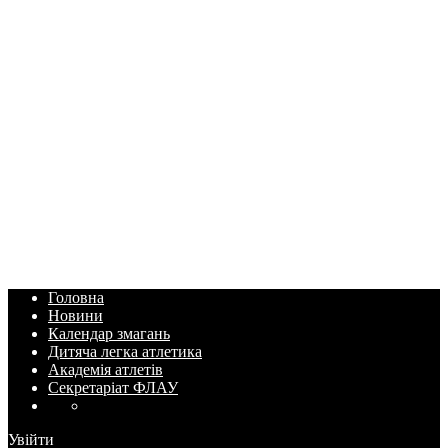
Головна
Новини
Календар змагань
Дитяча легка атлетика
Академія атлетів
Секретаріат ФЛАУ
Увійти