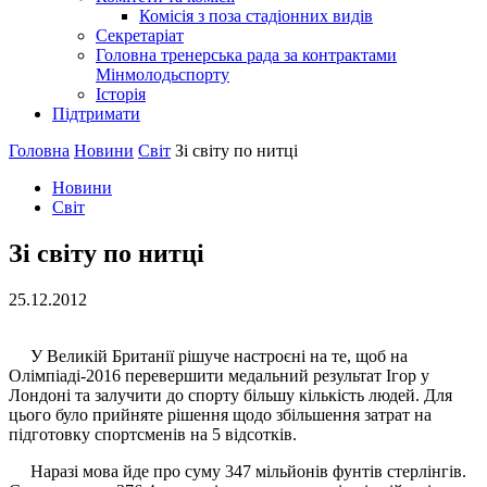
Комісія з поза стадіонних видів
Секретаріат
Головна тренерська рада за контрактами
Мінмолодьспорту
Історія
Підтримати
Головна
Новини
Світ
Зі світу по нитці
Новини
Світ
Зі світу по нитці
25.12.2012
У Великій Британії рішуче настроєні на те, щоб на
Олімпіаді-2016 перевершити медальний результат Ігор у
Лондоні та залучити до спорту більшу кількість людей. Для
цього було прийняте рішення щодо збільшення затрат на
підготовку спортсменів на 5 відсотків.
Наразі мова йде про суму 347 мільйонів фунтів стерлінгів.