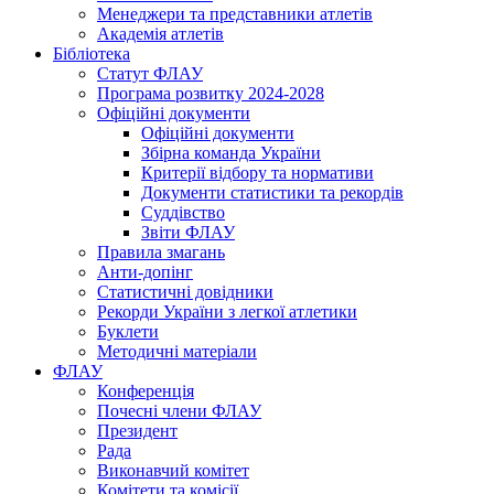
Менеджери та представники атлетів
Академія атлетів
Бібліотека
Статут ФЛАУ
Програма розвитку 2024-2028
Офіційні документи
Офіційні документи
Збірна команда України
Критерії відбору та нормативи
Документи статистики та рекордів
Суддівство
Звіти ФЛАУ
Правила змагань
Анти-допінг
Статистичні довідники
Рекорди України з легкої атлетики
Буклети
Методичні матеріали
ФЛАУ
Конференція
Почесні члени ФЛАУ
Президент
Рада
Виконавчий комітет
Комітети та комісії