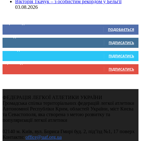
Вікторія Ткачук – з особистим рекордом у Бельгії
03.08.2026
Ми у соціальних мережах
15,104
Підписників
ПОДОБАЄТЬСЯ
0
Підписників
ПІДПИСАТИСЬ
234
Підписників
ПІДПИСАТИСЬ
9,370
Підписників
ПІДПИСАТИСЬ
ФЕДЕРАЦІЯ ЛЕГКОЇ АТЛЕТИКИ УКРАЇНИ
Громадська спілка територіальних федерацій легкої атлетики
Автономної Республіки Крим, областей України, міст Києва
та Севастополя, яка створена з метою розвитку та
популяризації легкої атлетики
02140 м. Київ, вул. Бориса Гмирі буд. 2, під’їзд №1, 17 поверх
Контакти:
office@uaf.org.ua