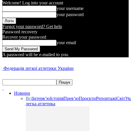
Welcome! Log into your account
your username
your password
Forgot your password? Get help
Password recovery
Recover your password
your email
A password will be e-mailed to you.
Федерація легкої атлетики України
Новини
Всі
Інтерв’ю
Історія
Прев’ю
Проєкти
Репортажі
Світ
Ук
легка атлетика