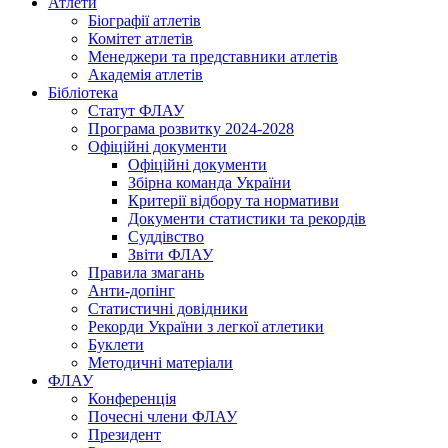
Атлети
Біографії атлетів
Комітет атлетів
Менеджери та представники атлетів
Академія атлетів
Бібліотека
Статут ФЛАУ
Програма розвитку 2024-2028
Офіційні документи
Офіційні документи
Збірна команда України
Критерії відбору та нормативи
Документи статистики та рекордів
Суддівство
Звіти ФЛАУ
Правила змагань
Анти-допінг
Статистичні довідники
Рекорди України з легкої атлетики
Буклети
Методичні матеріали
ФЛАУ
Конференція
Почесні члени ФЛАУ
Президент