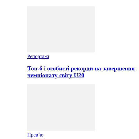
Репортажі
Топ-6 і особисті рекорди на завершення
чемпіонату світу U20
Прев’ю