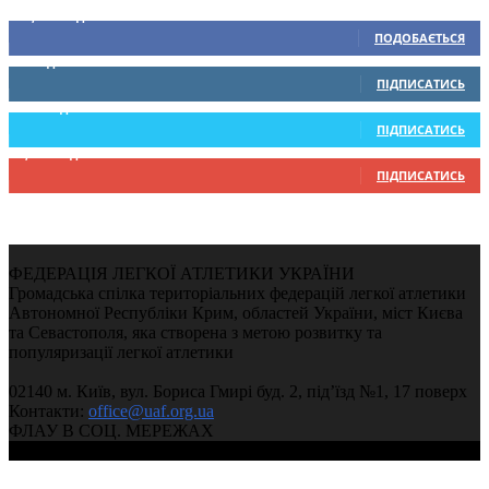
15,104
Підписників
ПОДОБАЄТЬСЯ
0
Підписників
ПІДПИСАТИСЬ
234
Підписників
ПІДПИСАТИСЬ
9,370
Підписників
ПІДПИСАТИСЬ
ФЕДЕРАЦІЯ ЛЕГКОЇ АТЛЕТИКИ УКРАЇНИ
Громадська спілка територіальних федерацій легкої атлетики
Автономної Республіки Крим, областей України, міст Києва
та Севастополя, яка створена з метою розвитку та
популяризації легкої атлетики
02140 м. Київ, вул. Бориса Гмирі буд. 2, під’їзд №1, 17 поверх
Контакти:
office@uaf.org.ua
ФЛАУ В СОЦ. МЕРЕЖАХ
© 2004-2026, Федерація легкої атлетики України