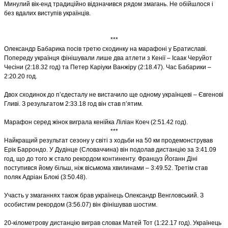
Минулий вік-енд традиційно відзначився рядом змагань. Не обійшлося і
без вдалих виступів українців.
***
Олександр Бабарика посів третю сходинку на марафоні у Братиславі.
Попереду українця фінішували лише два атлети з Кенії – Ісаак Черуйот
Чесіни (2:18.32 год) та Петер Каріуки Ванжіру (2:18.47). Час Бабарики –
2:20.20 год.
Двох сходинок до п’єдесталу не вистачило ще одному українцеві – Євгенові
Гливі. З результатом 2:33.18 год він став п’ятим.
Марафон серед жінок виграла кенійка Ліліан Коеч (2:51.42 год).
***
Найкращий результат сезону у світі з ходьби на 50 км продемонстрував
Ерік Баррондо. У Дудінце (Словаччина) він подолав дистанцію за 3:41.09
год, що до того ж стало рекордом континенту. Француз Йоганн Діні
поступився йому більш, ніж вісьмома хвилинами – 3:49.52. Третім став
поляк Адріан Блокі (3:50.48).
Участь у змаганнях також брав українець Олександр Венгловський. З
особистим рекордом (3:56.07) він фінішував шостим.
20-кілометрову дистанцію виграв словак Матей Тот (1:22.17 год). Українець