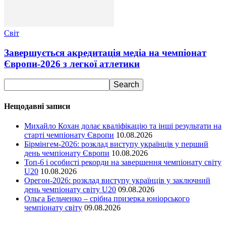
Світ
Завершується акредитація медіа на чемпіонат
Європи-2026 з легкої атлетики
Нещодавні записи
Михайло Кохан долає кваліфікацію та інші результати на
старті чемпіонату Європи
10.08.2026
Бірмінгем-2026: розклад виступу українців у перший
день чемпіонату Європи
10.08.2026
Топ-6 і особисті рекорди на завершення чемпіонату світу
U20
10.08.2026
Орегон-2026: розклад виступу українців у заключний
день чемпіонату світу U20
09.08.2026
Ольга Бельченко – срібна призерка юніорського
чемпіонату світу
09.08.2026
Ми у соціальних мережах