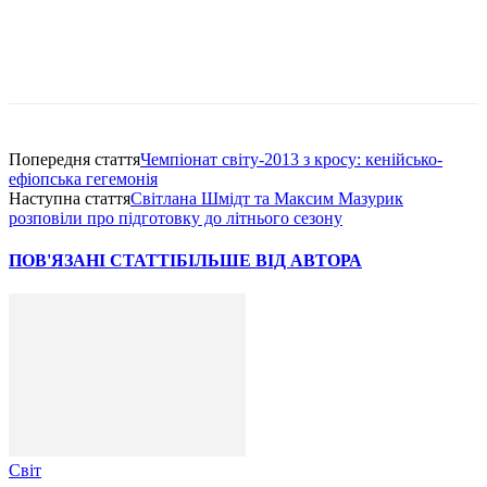
Попередня стаття
Чемпіонат світу-2013 з кросу: кенійсько-
ефіопська гегемонія
Наступна стаття
Світлана Шмідт та Максим Мазурик
розповіли про підготовку до літнього сезону
ПОВ'ЯЗАНІ СТАТТІ
БІЛЬШЕ ВІД АВТОРА
Світ