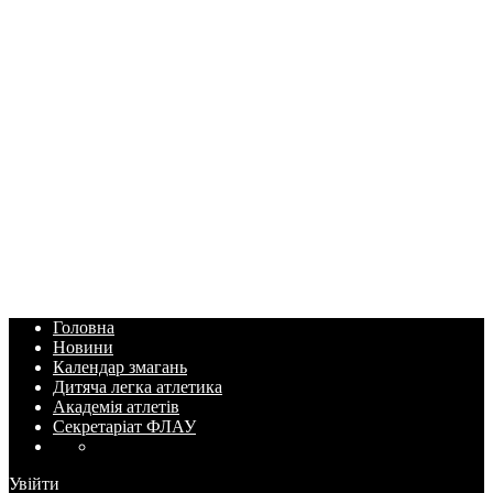
Головна
Новини
Календар змагань
Дитяча легка атлетика
Академія атлетів
Секретаріат ФЛАУ
Увійти