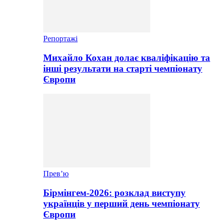
Репортажі
Михайло Кохан долає кваліфікацію та
інші результати на старті чемпіонату
Європи
Прев’ю
Бірмінгем-2026: розклад виступу
українців у перший день чемпіонату
Європи