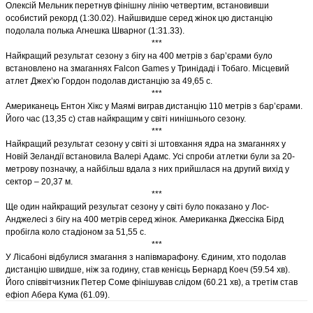
Олексій Мельник перетнув фінішну лінію четвертим, встановивши
особистий рекорд (1:30.02). Найшвидше серед жінок цю дистанцію
подолала полька Агнешка Шварног (1:31.33).
***
Найкращий результат сезону з бігу на 400 метрів з бар’єрами було
встановлено на змаганнях Falcon Games у Тринідаді і Тобаго. Місцевий
атлет Джех’ю Гордон подолав дистанцію за 49,65 с.
***
Американець Ентон Хікс у Маямі виграв дистанцію 110 метрів з бар’єрами.
Його час (13,35 с) став найкращим у світі нинішнього сезону.
***
Найкращий результат сезону у світі зі штовхання ядра на змаганнях у
Новій Зеландії встановила Валері Адамс. Усі спроби атлетки були за 20-
метрову позначку, а найбільш вдала з них прийшлася на другий вихід у
сектор – 20,37 м.
***
Ще один найкращий результат сезону у світі було показано у Лос-
Анджелесі з бігу на 400 метрів серед жінок. Американка Джессіка Бірд
пробігла коло стадіоном за 51,55 с.
***
У Лісабоні відбулися змагання з напівмарафону. Єдиним, хто подолав
дистанцію швидше, ніж за годину, став кенієць Бернард Коеч (59.54 хв).
Його співвітчизник Петер Соме фінішував слідом (60.21 хв), а третім став
ефіоп Абера Кума (61.09).