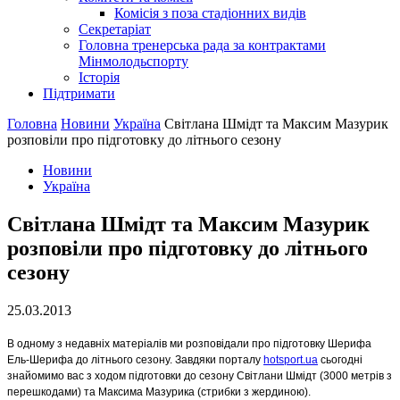
Комісія з поза стадіонних видів
Секретаріат
Головна тренерська рада за контрактами
Мінмолодьспорту
Історія
Підтримати
Головна
Новини
Україна
Світлана Шмідт та Максим Мазурик
розповіли про підготовку до літнього сезону
Новини
Україна
Світлана Шмідт та Максим Мазурик
розповіли про підготовку до літнього
сезону
25.03.2013
В одному з недавніх матеріалів ми розповідали про підготовку Шерифа
Ель-Шерифа до літнього сезону. Завдяки порталу
hotsport.ua
сьогодні
знайомимо вас з ходом підготовки до сезону Світлани Шмідт (3000 метрів з
перешкодами) та Максима Мазурика (стрибки з жердиною).