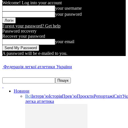
Welcome! Log into your account
your username
your password
Forgot your password? Get help
Password recovery
Recover your password
your email
A password will be e-mailed to you.
Федерація легкої атлетики України
Новини
Всі
Інтерв’ю
Історія
Прев’ю
Проєкти
Репортажі
Світ
Ук
легка атлетика