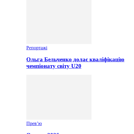
Репортажі
Ольга Бельченко долає кваліфікацію
чемпіонату світу U20
Прев’ю