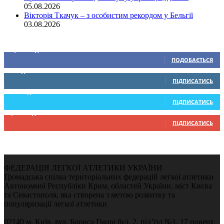
05.08.2026
Вікторія Ткачук – з особистим рекордом у Бельгії
03.08.2026
Ми у соціальних мережах
15,104
Підписників
ПОДОБАЄТЬСЯ
0
Підписників
ПІДПИСАТИСЬ
234
Підписників
ПІДПИСАТИСЬ
9,370
Підписників
ПІДПИСАТИСЬ
ФЕДЕРАЦІЯ ЛЕГКОЇ АТЛЕТИКИ УКРАЇНИ
Громадська спілка територіальних федерацій легкої атлетики
Автономної Республіки Крим, областей України, міст Києва
та Севастополя, яка створена з метою розвитку та
популяризації легкої атлетики
02140 м. Київ, вул. Бориса Гмирі буд. 2, під’їзд №1, 17 поверх