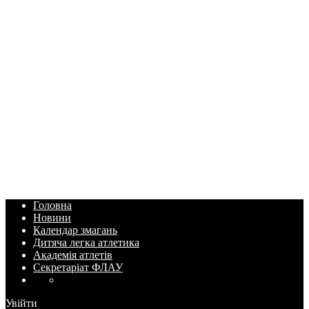
Головна
Новини
Календар змагань
Дитяча легка атлетика
Академія атлетів
Секретаріат ФЛАУ
Увійти