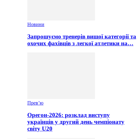
Новини
Запрошуємо тренерів вищої категорії та
охочих фахівців з легкої атлетики на…
Прев’ю
Орегон-2026: розклад виступу
українців у другий день чемпіонату
світу U20