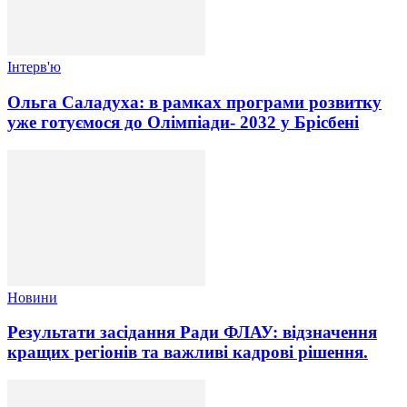
Інтерв'ю
Ольга Саладуха: в рамках програми розвитку
уже готуємося до Олімпіади- 2032 у Брісбені
Новини
Результати засідання Ради ФЛАУ: відзначення
кращих регіонів та важливі кадрові рішення.