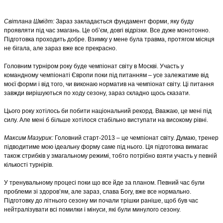
Світлана Шмідт:
Зараз закладається фундамент форми, яку буду
проявляти під час змагань. Це об’єм, довгі відрізки. Все дуже монотонно.
Підготовка проходить добре. Взимку у мене була травма, протягом місяця
не бігала, але зараз вже все прекрасно.
Головним турніром року буде чемпіонат світу в Москві. Участь у
командному чемпіонаті Європи поки під питанням – усе залежатиме від
моєї форми і від того, чи виконаю норматив на чемпіонат світу. Ці питання
завжди вирішуються по ходу сезону, зараз складно щось сказати.
Цього року хотілось би побити національний рекорд. Вважаю, це мені під
силу. Але мені б більше хотілося стабільно виступати на високому рівні.
Максим Мазурик:
Головний старт-2013 – це чемпіонат світу. Думаю, тренер
підводитиме мою ідеальну форму саме під нього. Ця підготовка вимагає
також стрибків у змагальному режимі, тобто потрібно взяти участь у певній
кількості турнірів.
У тренувальному процесі поки що все йде за планом. Певний час були
проблеми зі здоров’ям, але зараз, слава Богу, вже все нормально.
Підготовку до літнього сезону ми почали трішки раніше, щоб був час
нейтралізувати всі помилки і мінуси, які були минулого сезону.