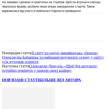
На зимових турнірах я практично не стрибав. Щоб не втрачати хорошу
змагальну форму, зробили лише кілька закордонних стартів. Також
відмовилися від участі в чемпіонаті Європи в приміщенні.
Попередня стаття
Зі світу по нитці: марафонська «бронза»
Олександра Бабарики та найкращі результати сезону у світі з
усіх куточків планети
Наступна стаття
Олександр Дриголь: «Щоб був результат,
потрібно повірити у прапор своєї країни»
ПОВ'ЯЗАНІ СТАТТІ
БІЛЬШЕ ВІД АВТОРА