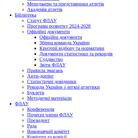
Менеджери та представники атлетів
Академія атлетів
Бібліотека
Статут ФЛАУ
Програма розвитку 2024-2028
Офіційні документи
Офіційні документи
Збірна команда України
Критерії відбору та нормативи
Документи статистики та рекордів
Суддівство
Звіти ФЛАУ
Правила змагань
Анти-допінг
Статистичні довідники
Рекорди України з легкої атлетики
Буклети
Методичні матеріали
ФЛАУ
Конференція
Почесні члени ФЛАУ
Президент
Рада
Виконавчий комітет
Комітети та комісії