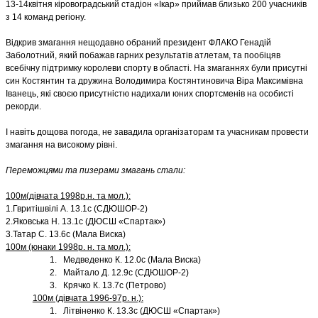
13-14квітня кіровоградський стадіон «Ікар» приймав близько 200 учасників
з 14 команд регіону.
Відкрив змагання нещодавно обраний президент ФЛАКО Генадій
Заболотний, який побажав гарних результатів атлетам, та пообіцяв
всебічну підтримку королеви спорту в області. На змаганнях були присутні
син Костянтин та дружина Володимира Костянтиновича Віра Максимівна
Іванець, які своєю присутністю надихали юних спортсменів на особисті
рекорди.
І навіть дощова погода, не завадила організаторам та учасникам провести
змагання на високому рівні.
Переможцями та пизерами змагань стали:
100м(дівчата 1998р.н. та мол.):
1.Гвритішвілі А. 13.1с (СДЮШОР-2)
2.Яковська Н. 13.1с (ДЮСШ «Спартак»)
3.Татар С. 13.6с (Мала Виска)
100м (юнаки 1998р. н. та мол.):
1. Медведенко К. 12.0с (Мала Виска)
2. Майтало Д. 12.9с (СДЮШОР-2)
3. Крячко К. 13.7с (Петрово)
100м (дівчата 1996-97р. н.):
1. Літвіненко К. 13.3с (ДЮСШ «Спартак»)