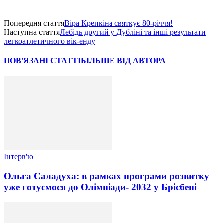
Попередня стаття
Віра Крепкіна святкує 80-річчя!
Наступна стаття
Лебідь другий у Дубліні та інші результати
легкоатлетичного вік-енду
ПОВ'ЯЗАНІ СТАТТІ
БІЛЬШЕ ВІД АВТОРА
Інтерв'ю
Ольга Саладуха: в рамках програми розвитку
уже готуємося до Олімпіади- 2032 у Брісбені