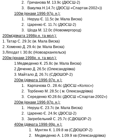
2. Гричанова М. 13.9с (ДЮСШ-2)
3. Вакулка Н.14.7с (ДЮСШ «Спартак-2002»))
100м (юнаки 1996-97р. н.):
1. Неруш Є. 11.5с (м. Мала Виска)
2. Царенко Є. 11.7с (ДЮСШ-2)
3. Шода М. 12.0с (Новомиргород)
200м(дівчата 1998р.н. та мол.):
1. Татар С. 29.3с (м. Мала Виска)
2. Хоменко Д. 29.4с (м. Мала Виска)
3.Ліподат І. 30.8с (Новоархангельск)
200м (юнаки 1998р. н. та мол.):
1.Медведенко К. 25.8с (м. Мала Виска)
2.Дяченко Д. 26.5с (Олександрівка)
3. Майтало Д. 26.7с (СДЮШОР-2)
200м (дівчата 1996-97р. н.):
1. Карпачова О.. 28.4с (ДЮСШ «Колос»)
2. Торбенко М. 28.5с ( м. Олександрівка)
3. Середенко Ю.28.6с (ДЮСШ «Спартак-2002»)
200м (юнаки 1996-97р. н.):
1. Неруш Є. 23.7с (м. Мала Виска)
2. Царенко Є. 24.9с (ДЮСШ-2)
3. Загребельний С. 25.7с (СДЮШОР-2)
400м (дівчата 1998-99р. н.):
1. Мунтян К. 1.09.8 хв (СДЮШОР-2)
2. Медведенко А. 1.09.9 хв (Олександрівка)