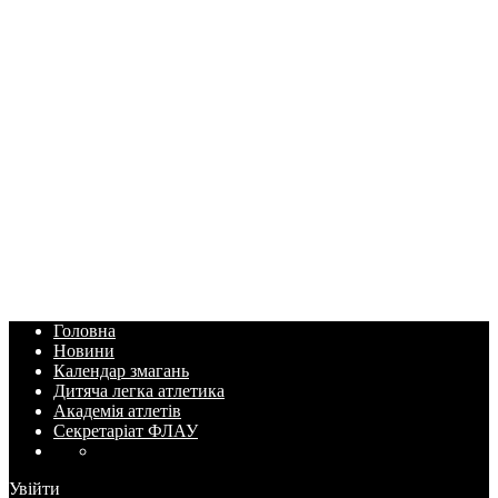
Головна
Новини
Календар змагань
Дитяча легка атлетика
Академія атлетів
Секретаріат ФЛАУ
Увійти