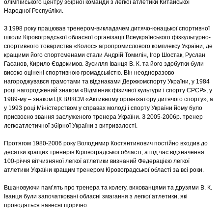
олімпійського центру збірної команди з легкої атлетики Китайської
Народної Республіки.
З 1998 року працював тренером-викладачем дитячо-юнацької спортивної
школи Кіровоградської обласної організації Всеукраїнського фізкультурно-
спортивного товариства «Колос» агропромислового комплексу України, де
кращими його спортсменами стали Андрій Томилін, Ігор Шостак, Руслан
Гасанов, Кирило Євдокимов. Зусилля Іванця В. К. та його здобутки були
високо оцінені спортивною громадськістю. Він неодноразово
нагороджувався грамотами та відзнаками Держкомспорту України, у 1984
році нагороджений знаком «Відмінник фізичної культури і спорту СРСР», у
1989-му – знаком ЦК ВЛКСМ «Активному організатору дитячого спорту», а
у 1993 році Міністерством у справах молоді і спорту України йому було
присвоєно звання заслуженого тренера України. З 2005-2006р. тренер
легкоатлетичної збірної України з витривалості.
Протягом 1980-2006 року Володимир Костянтинович постійно входив до
десятки кращих тренерів Кіровоградської області, а під час відзначення
100-річчя вітчизняної легкої атлетики визнаний Федерацією легкої
атлетики України кращим тренером Кіровоградської області за всі роки.
Вшановуючи пам’ять про тренера та колегу, вихованцями та друзями В. К.
Іванця були започатковані обласні змагання з легкої атлетики, які
проводяться навесні щорічно.