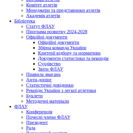
Комітет атлетів
Менеджери та представники атлетів
Академія атлетів
Бібліотека
Статут ФЛАУ
Програма розвитку 2024-2028
Офіційні документи
Офіційні документи
Збірна команда України
Критерії відбору та нормативи
Документи статистики та рекордів
Суддівство
Звіти ФЛАУ
Правила змагань
Анти-допінг
Статистичні довідники
Рекорди України з легкої атлетики
Буклети
Методичні матеріали
ФЛАУ
Конференція
Почесні члени ФЛАУ
Президент
Рада