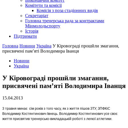
Виконавчий комітет
Комітети та комісії
Комісія з поза стадіонних видів
Секретаріат
Головна тренерська рада за контрактами
Мінмолодьспорту
Історія
Підтримати
Головна
Новини
Україна
У Кіровограді прошйли змагання,
присвячені пам’яті Володимира Іванця
Новини
Україна
У Кіровограді прошйли змагання,
присвячені пам’яті Володимира Іванця
15.04.2013
3 травня минає сім років з того часу, як з життя пішов ЗТУ, ЗПФКіС
Володимир Костянтинович Івнець. Володимир Костянтинович усе своє
життя присвятив тренерсько-викладацькій роботі з легкої атлетики.