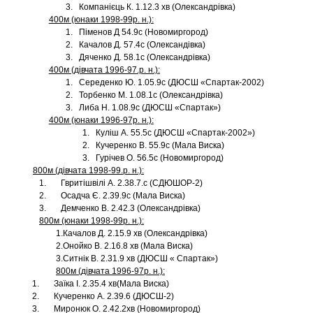
3. Компанієць К. 1.12.3 хв (Олександрівка)
400м (юнаки 1998-99р. н.):
1. Піменов Д 54.9с (Новомиргород)
2. Качалов Д. 57.4с (Олександівка)
3. Дяченко Д. 58.1с (Олександрівка)
400м (дівчата 1996-97.р. н.):
1. Середенко Ю. 1.05.9с (ДЮСШ «Спартак-2002)
2. Торбенко М. 1.08.1с (Олександрівка)
3. Либа Н. 1.08.9с (ДЮСШ «Спартак»)
400м (юнаки 1996-97р. н.):
1. Куліш А. 55.5с (ДЮСШ «Спартак-2002»)
2. Кучеренко В. 55.9с (Мала Виска)
3. Гурічев О. 56.5с (Новомиргород)
800м (дівчата 1998-99.р. н.):
1. Гвритішвілі А. 2.38.7.с (СДЮШОР-2)
2. Осадча Є. 2.39.9с (Мала Виска)
3. Демченко В. 2.42.3 (Олександрівка)
800м (юнаки 1998-99р. н.):
1.Качалов Д. 2.15.9 хв (Олександрівка)
2.Онойко В. 2.16.8 хв (Мала Виска)
3.Ситнік В. 2.31.9 хв (ДЮСШ « Спартак»)
800м (дівчата 1996-97р. н.):
1. Заїка І. 2.35.4 хв(Мала Виска)
2. Кучеренко А. 2.39.6 (ДЮСШ-2)
3. Миронюк О. 2.42.2хв (Новомиргород)