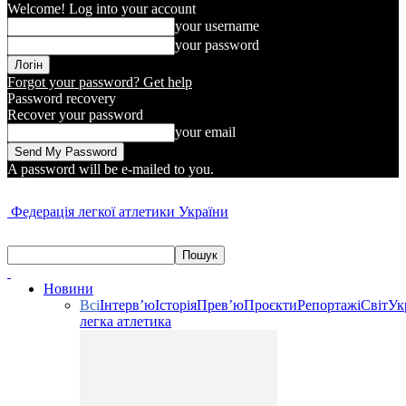
Welcome! Log into your account
your username
your password
Forgot your password? Get help
Password recovery
Recover your password
your email
A password will be e-mailed to you.
Федерація легкої атлетики України
Новини
Всі
Інтерв’ю
Історія
Прев’ю
Проєкти
Репортажі
Світ
Ук
легка атлетика