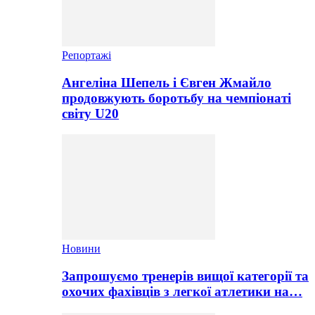
Репортажі
Ангеліна Шепель і Євген Жмайло
продовжують боротьбу на чемпіонаті
світу U20
Новини
Запрошуємо тренерів вищої категорії та
охочих фахівців з легкої атлетики на…