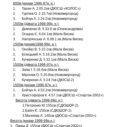
800м (юнаки 1996-97р. н.)
1. Таран А. 2.05.2хв (ДЮСШ «КОЛОС»)
2. Гурічев О. 2.15.7хв (Новомиргород)
3. Бойчук А. 2.24.2хв (Новомиргород)
1500м (дівчата 1998-99р. н.):
1. Демченко В. 5.33.8 хв (Олександрівка)
2. Осадча Є. 6.04.1хв (Мала Виска)
3. Нагорянська А. 6.08.1.хв (Мала Виска)
1500м (юнаки1998-99р. н.):
1. Онойко В. 5.15.1хв (Мала Виска)
2. Білецький А. 5.16.2хв (Мала Виска)
3. Кучеренко Д. 5.32.1хв (Мала Виска)
1500м (дівчата 1996-97р. н.):
1. Заїка І. 5.18.4хв (Мала Виска)
2. Міронюк О. 5.20.8хв (Новомиргород)
3. Кучеренко А. 5.24.7хв (ДЮСШ-2)
1500м (юнаки 1996-97р. н.):
1. Бойчук А. 4.53.2хв (Новомиргород)
2. Христофоров К. 4.57.1хв (ДЮСШ «Спартак-2002»)
Висота (дівчата 1998-99р. н.):
1.Петренко Ю 155см (СДЮШОР-2)
2.Бабіч Є. 150см (СДЮШОР-2)
3.Мачнева А. 140см (ДЮСШ «Спартак-2002»)
Висота (юнаки 1998-99р.н.):
1. Пікаш Д. 155см (ДЮСШ «Спартак-2002»)