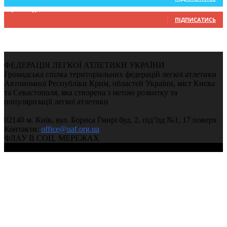
9,370
Підписників
ПІДПИСАТИСЬ
ФЕДЕРАЦІЯ ЛЕГКОЇ АТЛЕТИКИ УКРАЇНИ
Громадська спілка територіальних федерацій легкої атлетики
Автономної Республіки Крим, областей України, міст Києва
та Севастополя, яка створена з метою розвитку та
популяризації легкої атлетики
02140 м. Київ, вул. Бориса Гмирі буд. 2, під’їзд №1, 17 поверх
Контакти:
office@uaf.org.ua
ФЛАУ В СОЦ. МЕРЕЖАХ
© 2004-2026, Федерація легкої атлетики України