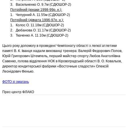
3. Васильченко О. 9.7м (СДЮШОР-2)
Потрійний (юнаки 1998-99р. н.):
1. Чепурний А. 11.55м (СДЮШОР-2)
Потрійний (дівчата 1996-97р. н.):
1. Колос О. 11.18м (СДЮШОР-2)
2. Дюбанова О. 11.17м (СДЮШОР-2)
3. Ткаченко А. 11.10м (СДЮШОР-2)
Цього року допомогу в проведені Чемпіонату області з легкої атлетики
памяті В. К. Іванця надали вихованці тренера: Валерій Федорович Попов,
Юрій Григорович Штемпель, перший майстер спорту Любов Анатоліївна
Савенко, голова відділення НОК в Кіровоградській області В. О. Ковальов,
директор кондитерської фабрики «Восточные сладости» Олексій
Леонідович Фенько.
ФОТО зі змагань
Прес-центр ФЛАКО