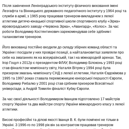
Після закінчення Ленінградського інституту фізичного виховання імені
Лезгафта та Вінницького державного педагогічного інституту у 1964 році та
служби в армії, з 1965 року працював тренером-викладачем з легкої
атлетики дитячо-юнацької спортивної школи спортивного клубу «Зірка»
кіровоградського заводу «Червона Зірка», «Авангард», «Колос». За час
роботи Володимир Костянтинович зарекомендував себе здібним і
талановитим тренером.
Його вихованці постійно входили до складу збірних команд області та
України і посідали у них провідні позиції, а найталановитіші заявляли про
себе на змаганнях як на всеукраїнській, так і на міжнародній аренах. Так,
Ігор Гоцул з 2012р є президентом ФЛАУ, Володимир Білоконь у 1993 році
став фіналістом чемпіонату світу, Наталія Вітряк у 1994 році була
призером змагань чемпіонату СНД з легкої атлетики, Наталія Євдокімова у
1995 та 1997 роках ставала переможницею юніорської першості Європи,
Володимир Рибалко у 2001 році став срібним призером Всесвітньої
універсіади, а Андрій Томилін фіналіст Кубку Європи.
За час своєї діяльності Володимиром Іванцем підготовлено 17 майстрів
спорту України та два майстри спорту України міжнародного класу з легкої
атлетики.
Високі професійні та ділові якості Іванця В. К. були помічені не тільки в
Україні. З 1996-го по 1998 рік він за контрактом працював тренером