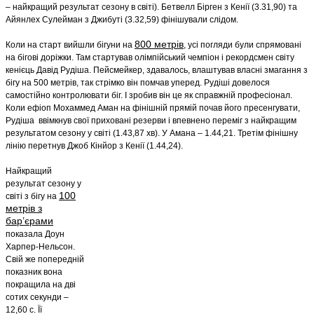
– найкращий результат сезону в світі). Бетвелл Бірген з Кенії (3.31,90) та
Айянлех Сулейман з Джибуті (3.32,59) фінішували слідом.
800 метрів
Коли на старт вийшли бігуни на
, усі погляди були спрямовані
на бігові доріжки. Там стартував олімпійський чемпіон і рекордсмен світу
кенієць Давід Рудіша. Пейсмейкер, здавалось, влаштував власні змагання з
бігу на 500 метрів, так стрімко він помчав уперед. Рудіші довелося
самостійно контролювати біг. І зробив він це як справжній професіонал.
Коли ефіоп Мохаммед Аман на фінішній прямій почав його пресенгувати,
Рудіша ввімкнув свої приховані резерви і впевнено переміг з найкращим
результатом сезону у світі (1.43,87 хв). У Амана – 1.44,21. Третім фінішну
лінію перетнув Джоб Кінйор з Кенії (1.44,24).
Найкращий
результат сезону у
100
світі з бігу на
метрів з
бар
’єрами
показала Доун
Харпер-Нельсон.
Свій же попередній
показник вона
покращила на дві
сотих секунди –
12,60 с. Її