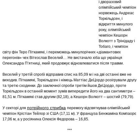
і дворазовий
олімпійський чемпіон
норвежець Андреас
Торкільдсен, і
відкриття минулого
року, олімпійський
чемпіон Кешорн
Волкотт з Трінідаду і
Тобаго, і чемпіон
світу фін Теро Піткамякі, і переможець минулорічних «діамантових
перегонів» чех Вітезслав Веселий… Не вистачало хіба що українця
Олександра П’ятниці, який продовжує відновлюватися після травми.
Веселий у третій спробі відправив спис на 85,09 м і на дві останні вже не
виходив. Піткамякі, Торкільдсен і німець Маттіас ДеЦордо розігрували другу
та третю сходинки. До заключної спроби третім йшов ДеЦордо, проте
Торкільдсен в останній момент зумів випередити його на два сантиметри –
81,51 м. Піткамякі став другим (82,18), а Кешорн Волкотт – шостий (79,79).
потрійного стрибка
У секторі для
перемогу відсвяткував олімпійський
чемпіон Крістіан Тейлор зі США (17,11 м). У француза Бенжаміна Компаорє
17,06 м, а у росіянина Олексія Федорова – 16,85.
***