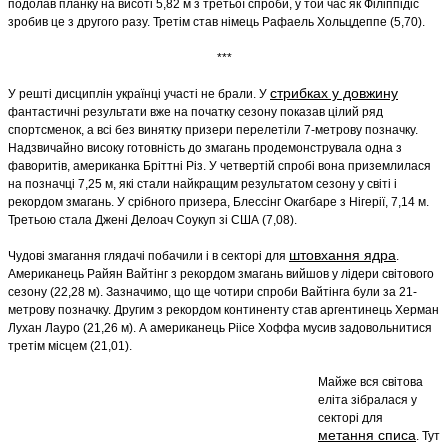
подолав планку на висоті 5,82 м з третьої спроби, у той час як Філіппідіс
зробив це з другого разу. Третім став німець Рафаель Хольцдеппе (5,70).
***
стрибках у довжину
У решті дисциплін українці участі не брали. У
фантастичні результати вже на початку сезону показав цілий ряд
спортсменок, а всі без винятку призери перелетіли 7-метрову позначку.
Надзвичайно високу готовність до змагань продемонструвала одна з
фаворитів, американка Бріттні Різ. У четвертій спробі вона приземлилася
на позначці 7,25 м, які стали найкращим результатом сезону у світі і
рекордом змагань. У срібного призера, Блессінг Окагбаре з Нігерії, 7,14 м.
Третьою стала Джені Делоач Соукуп зі США (7,08).
штовхання ядра
Чудові змагання глядачі побачили і в секторі для
.
Американець Райян Вайтінг з рекордом змагань вийшов у лідери світового
сезону (22,28 м). Зазначимо, що ще чотири спроби Вайтінга були за 21-
метрову позначку. Другим з рекордом континенту став аргентинець Херман
Лухан Лауро (21,26 м). А американець Ріісе Хоффа мусив задовольнитися
третім місцем (21,01).
Майже вся світова
еліта зібралася у
секторі для
метання списа
. Тут