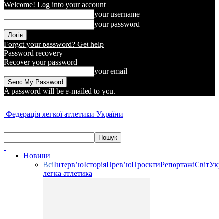
Welcome! Log into your account
your username
your password
Forgot your password? Get help
Password recovery
Recover your password
your email
A password will be e-mailed to you.
Федерація легкої атлетики України
Новини
Всі
Інтерв’ю
Історія
Прев’ю
Проєкти
Репортажі
Світ
Ук
легка атлетика