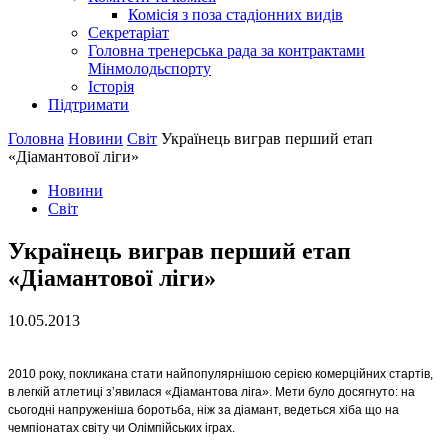
Комісія з поза стадіонних видів
Секретаріат
Головна тренерська рада за контрактами
Мінмолодьспорту
Історія
Підтримати
Головна
Новини
Світ
Українець виграв перший етап
«Діамантової ліги»
Новини
Світ
Українець виграв перший етап
«Діамантової ліги»
10.05.2013
2010 року, покликана стати найпопулярнішою серією комерційних стартів,
в легкій атлетиці з’явилася «Діамантова ліга». Мети було досягнуто: на
сьогодні напруженіша боротьба, ніж за діамант, ведеться хіба що на
чемпіонатах світу чи Олімпійських іграх.