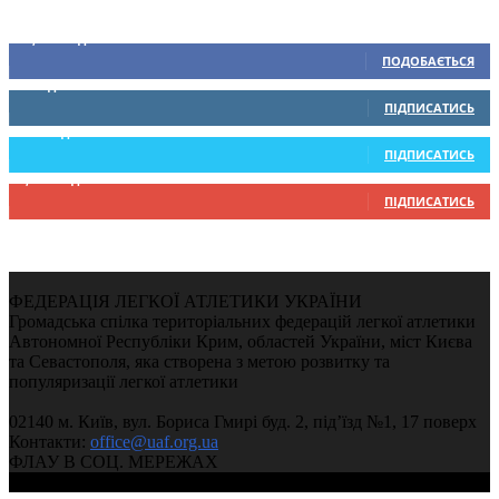
Ми у соціальних мережах
15,104
Підписників
ПОДОБАЄТЬСЯ
0
Підписників
ПІДПИСАТИСЬ
234
Підписників
ПІДПИСАТИСЬ
9,370
Підписників
ПІДПИСАТИСЬ
ФЕДЕРАЦІЯ ЛЕГКОЇ АТЛЕТИКИ УКРАЇНИ
Громадська спілка територіальних федерацій легкої атлетики
Автономної Республіки Крим, областей України, міст Києва
та Севастополя, яка створена з метою розвитку та
популяризації легкої атлетики
02140 м. Київ, вул. Бориса Гмирі буд. 2, під’їзд №1, 17 поверх
Контакти:
office@uaf.org.ua
ФЛАУ В СОЦ. МЕРЕЖАХ
© 2004-2026, Федерація легкої атлетики України