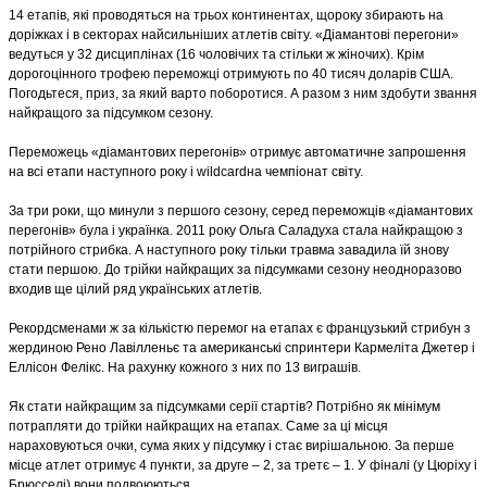
14 етапів, які проводяться на трьох континентах, щороку збирають на
доріжках і в секторах найсильніших атлетів світу. «Діамантові перегони»
ведуться у 32 дисциплінах (16 чоловічих та стільки ж жіночих). Крім
дорогоцінного трофею переможці отримують по 40 тисяч доларів США.
Погодьтеся, приз, за який варто поборотися. А разом з ним здобути звання
найкращого за підсумком сезону.
Переможець «діамантових перегонів» отримує автоматичне запрошення
на всі етапи наступного року і wildcardна чемпіонат світу.
За три роки, що минули з першого сезону, серед переможців «діамантових
перегонів» була і українка. 2011 року Ольга Саладуха стала найкращою з
потрійного стрибка. А наступного року тільки травма завадила їй знову
стати першою. До трійки найкращих за підсумками сезону неодноразово
входив ще цілий ряд українських атлетів.
Рекордсменами ж за кількістю перемог на етапах є французький стрибун з
жердиною Рено Лавілленьє та американські спринтери Кармеліта Джетер і
Еллісон Фелікс. На рахунку кожного з них по 13 виграшів.
Як стати найкращим за підсумками серії стартів? Потрібно як мінімум
потрапляти до трійки найкращих на етапах. Саме за ці місця
нараховуються очки, сума яких у підсумку і стає вирішальною. За перше
місце атлет отримує 4 пункти, за друге – 2, за третє – 1. У фіналі (у Цюріху і
Брюсселі) вони подвоюються.