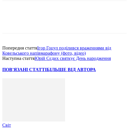
Попередня стаття
Ігор Гоцул поділився враженнями від
Ковельського напівмарафону (фото, відео)
Наступна стаття
Юрій Сєдих святкує День народження
ПОВ'ЯЗАНІ СТАТТІ
БІЛЬШЕ ВІД АВТОРА
Світ