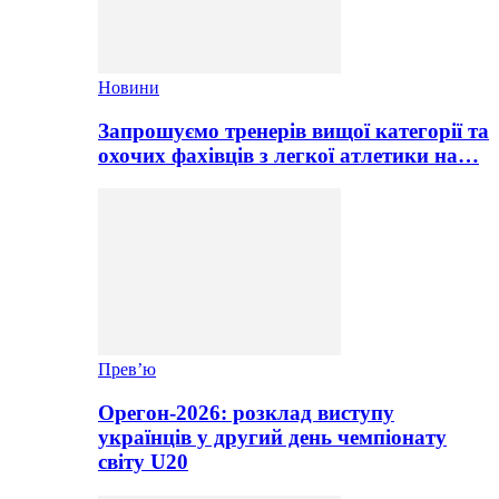
Новини
Запрошуємо тренерів вищої категорії та
охочих фахівців з легкої атлетики на…
Прев’ю
Орегон-2026: розклад виступу
українців у другий день чемпіонату
світу U20