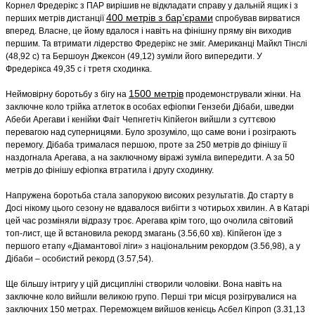
Корнел Фредерікс з ПАР вирішив не відкладати справу у дальній ящик і з
400 метрів з бар’єрами
перших метрів дистанції
спробував вирватися
вперед. Власне, це йому вдалося і навіть на фінішну пряму він виходив
першим. Та втримати лідерство Фредерікс не зміг. Американці Майкл Тінслі
(48,92 с) та Бершоун Джексон (49,12) зуміли його випередити. У
Фредерікса 49,35 с і третя сходинка.
1500 метрів
Неймовірну боротьбу з бігу на
продемонстрували жінки. На
заключне коло трійка атлеток в особах ефіопки Гензеби Дібаби, шведки
Абеби Арегави і кенійки Фаіт Чепнгетіч Кіпйегон вийшли з суттєвою
перевагою над суперницями. Було зрозуміло, що саме вони і розіграють
перемогу. Дібаба трималася першою, проте за 250 метрів до фінішу її
наздогнала Арегава, а на заключному віражі зуміла випередити. А за 50
метрів до фінішу ефіопка втратила і другу сходинку.
Напружена боротьба стала запорукою високих результатів. До старту в
Досі нікому цього сезону не вдавалося вибігти з чотирьох хвилин. А в Катарі
цей час розміняли відразу троє. Арегава крім того, що очолила світовий
топ-лист, ще й встановила рекорд змагань (3.56,60 хв). Кіпйегон їде з
першого етапу «Діамантової ліги» з національним рекордом (3.56,98), а у
Дібаби – особистий рекорд (3.57,54).
Ще більшу інтригу у цій дисципліні створили чоловіки. Вона навіть на
заключне коло вийшли великою групо. Перші три місця розігрувалися на
заключних 150 метрах. Переможцем вийшов кенієць Асбел Кіпроп (3.31,13