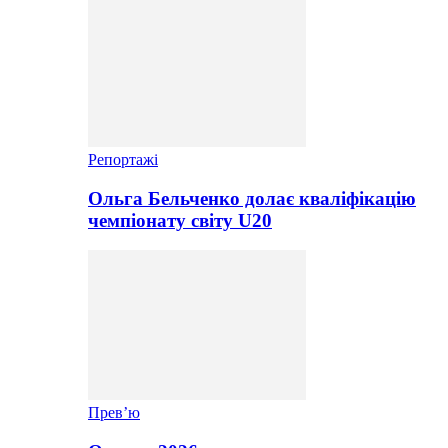
Репортажі
Ольга Бельченко долає кваліфікацію
чемпіонату світу U20
Прев’ю