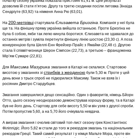
початку сезону українка показала пристойні 61,41 м. Цей результат
дозволив їй стати п’ятою. Другу та третю сходинки посіли литовка Зінаіда
Сендріуте (63,92) та німкеня Анна Рю (63,01).
200-метрівці
Єлизавета Бризгіна
На
стартувала
. Компанія у неї була
ще та. На фінішну пряму українка вийшла останньою. Проте Бризгіна не
була б собою, якби так легко кинула боротися. Єлизавета не здавалася до
останніх метрів і зуміла перетнути фінішну лінію шостою (23,30 с). А поза
конкуренцією була Шеллі-Енн Фрейзер-Прайс з Ямайки (22,48 с). Другою
стала її співвітчизниця Шерон Сімпсон (22,73), а третьою – француженка
Мір’ям Сумаре (22,81).
Максима Мазурика
Для
змагання в Катарі не склалися. Стартовою
стрибків з жердиною
висотою у змаганнях зі
були 5,30 м. Проте у цей
день вони з трьох спроб не підкорилися Максиму. Також не взяв їх і
росіянин Дмитро Стардубцев.
Змагання завершилися дещо сенсаційно. Один з фаворитів, німець Бйорн
Отто, цього сезону неодноразово демонстрував хорошу форму, та в Катарі
був не його день. Стартову для себе висоту 5,50 м він узяв з другої спроби.
Потім пропустив 5,60, а на 5,70 його очікувала невдача.
А виграв змагання і очолив світовий топ-лист сезону грек Константінос
Філіппідіс. Його 5,82 м стали до того ж рекордом змагань та національним
рекордом Греції. Такий самий результат і у німця Мальте Мора, проте він