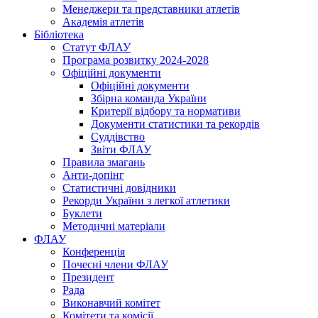
Менеджери та представники атлетів
Академія атлетів
Бібліотека
Статут ФЛАУ
Програма розвитку 2024-2028
Офіційні документи
Офіційні документи
Збірна команда України
Критерії відбору та нормативи
Документи статистики та рекордів
Суддівство
Звіти ФЛАУ
Правила змагань
Анти-допінг
Статистичні довідники
Рекорди України з легкої атлетики
Буклети
Методичні матеріали
ФЛАУ
Конференція
Почесні члени ФЛАУ
Президент
Рада
Виконавчий комітет
Комітети та комісії