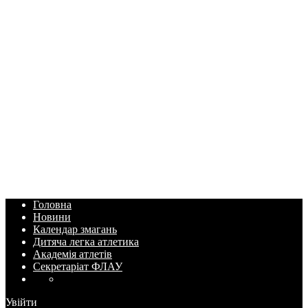
Головна
Новини
Календар змагань
Дитяча легка атлетика
Академія атлетів
Секретаріат ФЛАУ
Увійти