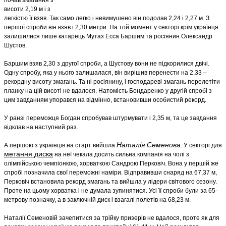
висоти 2,19 м і з
легкістю її взяв. Так само легко і невимушено він подолав 2,24 і 2,27 м. З
першої спроби він взяв і 2,30 метри. На той момент у секторі крім українця
залишилися лише катарець Мутаз Есса Баршим та росіянин Олександр
Шустов.
Баршим взяв 2,30 з другої спроби, а Шустову вони не підкорилися двічі.
Одну спробу, яка у нього залишалася, він вирішив перенести на 2,33 –
рекордну висоту змагань. Та ні росіянину, і господареві змагань перелетіти
планку на цій висоті не вдалося. Натомість Бондаренко у другій спробі з
цим завданням упорався на відмінно, встановивши особистий рекорд.
У ранзі переможця Богдан спробував штурмувати і 2,35 м, та це завдання
відклав на наступний раз.
Наталія Семенова
А першою з українців на старт вийшла
. У секторі для
метання диска
на неї чекала досить сильна компанія на чолі з
олімпійською чемпіонкою, хорваткою Сандрою Перковіч. Вона у першій же
спробі позначила свої переможні наміри. Відправивши снаряд на 67,37 м,
Перковіч встановила рекорд змагань та вийшла у лідери світового сезону.
Проте на цьому хорватка і не думала зупинятися. Усі її спроби були за 65-
метрову позначку, а в заключній диск і взагалі полетів на 68,23 м.
Наталії Семеновій зачепитися за трійку призерів не вдалося, проте як для