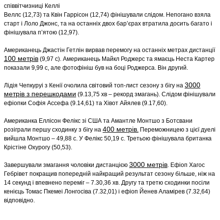
співвітчизниці Келлі
Веллс (12,73) та Квін Гаррісон (12,74) фінішували слідом. Непогано взяла
старт і Лоло Джонс, та на останніх двох бар’єрах втратила досить багато і
фінішувала п’ятою (12,97).
Американець Джастін Гетлін вирвав перемогу на останніх метрах дистанції
100 метрів
(9,97 с). Американець Майкл Роджерс та ямаєць Неста Картер
показали 9,99 с, але фотофініш був на боці Роджерса. Він другий.
3000
Лідія Чепкуруі з Кенії очолила світовий топ-лист сезону з бігу на
метрів з перешкодами
(9.13,75 хв – рекорд змагань). Слідом фінішували
ефіопки Софія Ассефа (9.14,61) та Хівот Айялев (9.17,60).
Американка Еллісон Фелікс зі США та Амантле Монтшо з Ботсвани
400 метрів
розіграли першу сходинку з бігу на
.
Переможницею з цієї дуелі
вийшла Монтшо – 49,88 с. У Фелікс 50,19 с. Третьою фінішувала британка
Крістіне Охурогу (50,53).
3000 метрів
Завершували змагання чоловіки дистанцією
. Ефіоп Хагос
Гебрівет покращив попередній найкращий результат сезону більше, ніж на
14 секунд і впевнено переміг – 7.30,36 хв. Другу та третю сходинки посіли
кенієць Томас Пкемеі Лонгосіва (7.32,01) і ефіоп Йенев Аламірев (7.32,64)
відповідно.