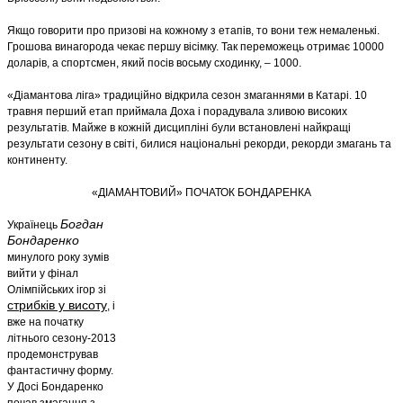
Якщо говорити про призові на кожному з етапів, то вони теж немаленькі.
Грошова винагорода чекає першу вісімку. Так переможець отримає 10000
доларів, а спортсмен, який посів восьму сходинку, – 1000.
«Діамантова ліга» традиційно відкрила сезон змаганнями в Катарі. 10
травня перший етап приймала Доха і порадувала зливою високих
результатів. Майже в кожній дисципліні були встановлені найкращі
результати сезону в світі, билися національні рекорди, рекорди змагань та
континенту.
«ДІАМАНТОВИЙ» ПОЧАТОК БОНДАРЕНКА
Богдан
Українець
Бондаренко
минулого року зумів
вийти у фінал
Олімпійських ігор зі
стрибків у висоту
, і
вже на початку
літнього сезону-2013
продемонстрував
фантастичну форму.
У Досі Бондаренко
почав змагання з