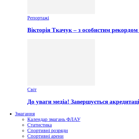
Репортажі
Вікторія Ткачук – з особистим рекордом 
Світ
До уваги медіа! Завершується акредитац
Змагання
Календар змагань ФЛАУ
Статистика
Спортивні розряди
Спортивні арени