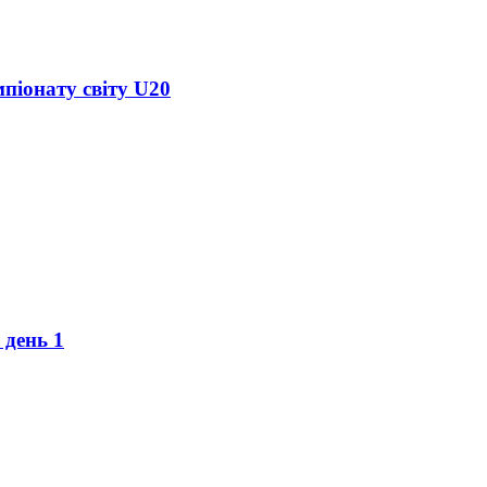
піонату світу U20
 день 1