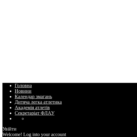
Головна
Новини
Календар змагань
Дитяча легка атлетика
Академія атлетів
Секретаріат ФЛАУ
Увійти
Welcome! Log into your account