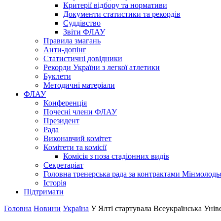
Критерії відбору та нормативи
Документи статистики та рекордів
Суддівство
Звіти ФЛАУ
Правила змагань
Анти-допінг
Статистичні довідники
Рекорди України з легкої атлетики
Буклети
Методичні матеріали
ФЛАУ
Конференція
Почесні члени ФЛАУ
Президент
Рада
Виконавчий комітет
Комітети та комісії
Комісія з поза стадіонних видів
Секретаріат
Головна тренерська рада за контрактами Мінмолодь
Історія
Підтримати
Головна
Новини
Україна
У Ялті стартувала Всеукраїнська Унів