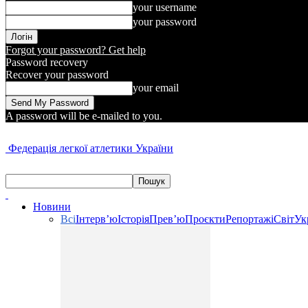
your username
your password
Forgot your password? Get help
Password recovery
Recover your password
your email
A password will be e-mailed to you.
Федерація легкої атлетики України
Новини
Всі
Інтерв’ю
Історія
Прев’ю
Проєкти
Репортажі
Світ
Ук