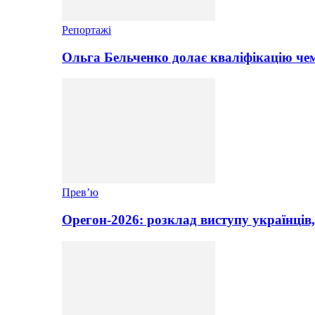
Репортажі
Ольга Бельченко долає кваліфікацію чем
Прев’ю
Орегон-2026: розклад виступу українців,