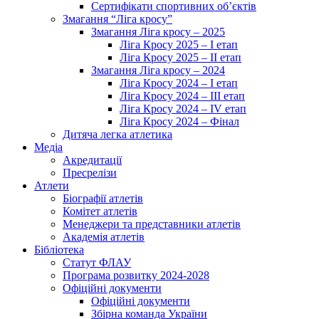
Сертифікати спортивних об’єктів
Змагання “Ліга кросу”
Змагання Ліга кросу – 2025
Ліга Кросу 2025 – I етап
Ліга Кросу 2025 – II етап
Змагання Ліга кросу – 2024
Ліга Кросу 2024 – I етап
Ліга Кросу 2024 – III етап
Ліга Кросу 2024 – IV етап
Ліга Кросу 2024 – Фінал
Дитяча легка атлетика
Медіа
Акредитації
Пресрелізи
Атлети
Біографії атлетів
Комітет атлетів
Менеджери та представники атлетів
Академія атлетів
Бібліотека
Статут ФЛАУ
Програма розвитку 2024-2028
Офіційні документи
Офіційні документи
Збірна команда України