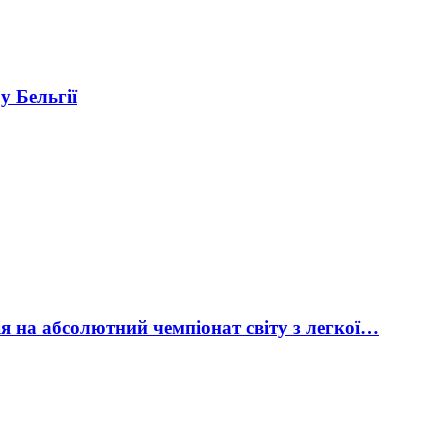
у Бельгії
ія на абсолютний чемпіонат світу з легкої…