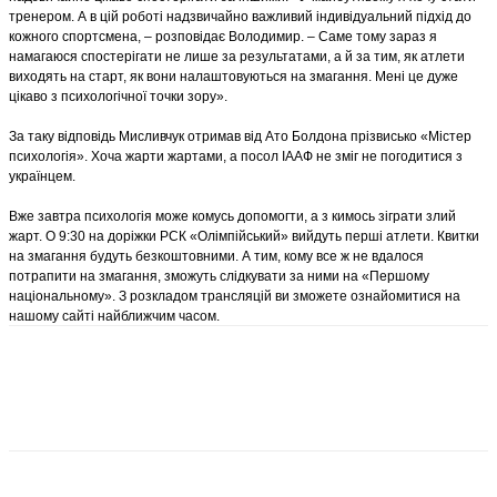
тренером. А в цій роботі надзвичайно важливий індивідуальний підхід до
кожного спортсмена, – розповідає Володимир. – Саме тому зараз я
намагаюся спостерігати не лише за результатами, а й за тим, як атлети
виходять на старт, як вони налаштовуються на змагання. Мені це дуже
цікаво з психологічної точки зору».
За таку відповідь Мисливчук отримав від Ато Болдона прізвисько «Містер
психологія». Хоча жарти жартами, а посол ІААФ не зміг не погодитися з
українцем.
Вже завтра психологія може комусь допомогти, а з кимось зіграти злий
жарт. О 9:30 на доріжки РСК «Олімпійський» вийдуть перші атлети. Квитки
на змагання будуть безкоштовними. А тим, кому все ж не вдалося
потрапити на змагання, зможуть слідкувати за ними на «Першому
національному». З розкладом трансляцій ви зможете ознайомитися на
нашому сайті найближчим часом.