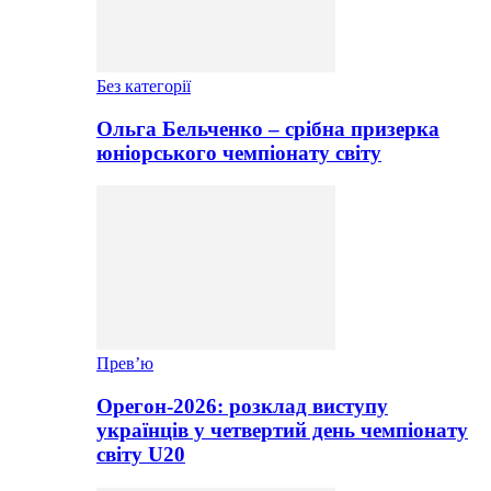
Без категорії
Ольга Бельченко – срібна призерка
юніорського чемпіонату світу
Прев’ю
Орегон-2026: розклад виступу
українців у четвертий день чемпіонату
світу U20