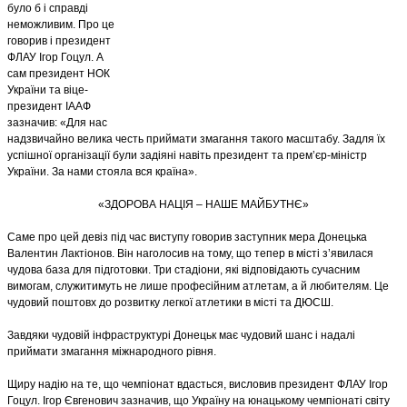
було б і справді
неможливим. Про це
говорив і президент
ФЛАУ Ігор Гоцул. А
сам президент НОК
України та віце-
президент ІААФ
зазначив: «Для нас
надзвичайно велика честь приймати змагання такого масштабу. Задля їх
успішної організації були задіяні навіть президент та прем’єр-міністр
України. За нами стояла вся країна».
«ЗДОРОВА НАЦІЯ – НАШЕ МАЙБУТНЄ»
Саме про цей девіз під час виступу говорив заступник мера Донецька
Валентин Лактіонов. Він наголосив на тому, що тепер в місті з’явилася
чудова база для підготовки. Три стадіони, які відповідають сучасним
вимогам, служитимуть не лише професійним атлетам, а й любителям. Це
чудовий поштовх до розвитку легкої атлетики в місті та ДЮСШ.
Завдяки чудовій інфраструктурі Донецьк має чудовий шанс і надалі
приймати змагання міжнародного рівня.
Щиру надію на те, що чемпіонат вдасться, висловив президент ФЛАУ Ігор
Гоцул. Ігор Євгенович зазначив, що Україну на юнацькому чемпіонаті світу