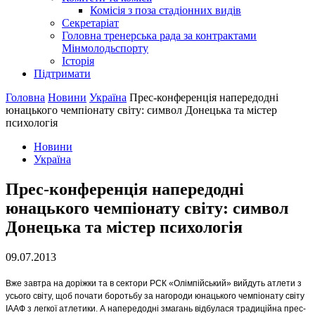
Комісія з поза стадіонних видів
Секретаріат
Головна тренерська рада за контрактами
Мінмолодьспорту
Історія
Підтримати
Головна
Новини
Україна
Прес-конференція напередодні
юнацького чемпіонату світу: символ Донецька та містер
психологія
Новини
Україна
Прес-конференція напередодні
юнацького чемпіонату світу: символ
Донецька та містер психологія
09.07.2013
Вже завтра на доріжки та в сектори РСК «Олімпійський» вийдуть атлети з
усього світу, щоб почати боротьбу за нагороди юнацького чемпіонату світу
ІААФ з легкої атлетики. А напередодні змагань відбулася традиційна прес-