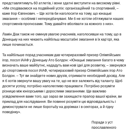
представлятимуть 60 атлетів, і вони здатні виступити на високому рівні.
«Ми сподіваємося на подвійний успіх: організаційний та спортивний, –
каже Ігор Євгенович. – Ще хотів би наголосити на тому, що юнацькі
змагання – особливі і непередбачувані. Ми б не хотіли обтяжувати наших
спортсменів прогнозами. Тому давайте вболівати за кожного з них».
Ламін Діак також не оминув увагою учасників, наголосивши на тому, що в
Донецьку на них чекають найбільш масштабні змагання в їх кар’єрі, яка
лише починається.
Та найбільше порад учасникам дав чотириразовий призер Олімпійських
ігор, посол ІААФ у Донецьку Ато Болдон: «Юнацькі змагання багато в чому
визначать ваше майбутнє, нададуть вам нові ідеї для розвитку, – звернувся
до спортсменів посол ІААФ, чотириразовий призер Олімпійських ігор Ато
Болдон. – Тут ви знайдете нових друзів, отримаєте необхідний досвід. Але
я б хотів звернути вашу увагу на те, що не все залежить від таланту. Щоб
досягти успіху, потрібно наполегливо працювати. Потрібно розуміти
різницю між юніорськими і дорослими змаганнями. Ще важливо
усвідомлення вами того, що зараз ви захищаєте прапор вашої країни, ви
приклад для наслідування. Ви повинні розуміти цю відповідальність і
демонструвати не лише боротьбу на доріжках і в секторах, а й гідну
поведінку».
Поради з уст
прославленого