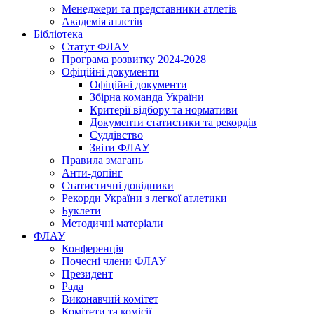
Менеджери та представники атлетів
Академія атлетів
Бібліотека
Статут ФЛАУ
Програма розвитку 2024-2028
Офіційні документи
Офіційні документи
Збірна команда України
Критерії відбору та нормативи
Документи статистики та рекордів
Суддівство
Звіти ФЛАУ
Правила змагань
Анти-допінг
Статистичні довідники
Рекорди України з легкої атлетики
Буклети
Методичні матеріали
ФЛАУ
Конференція
Почесні члени ФЛАУ
Президент
Рада
Виконавчий комітет
Комітети та комісії