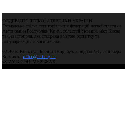
ФЕДЕРАЦІЯ ЛЕГКОЇ АТЛЕТИКИ УКРАЇНИ
Громадська спілка територіальних федерацій легкої атлетики
Автономної Республіки Крим, областей України, міст Києва
та Севастополя, яка створена з метою розвитку та
популяризації легкої атлетики
02140 м. Київ, вул. Бориса Гмирі буд. 2, під’їзд №1, 17 поверх
Контакти:
office@uaf.org.ua
ФЛАУ В СОЦ. МЕРЕЖАХ
© 2004-2026, Федерація легкої атлетики України