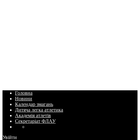
Головна
Новини
Календар змагань
Дитяча легка атлетика
Академія атлетів
Секретаріат ФЛАУ
Увійти