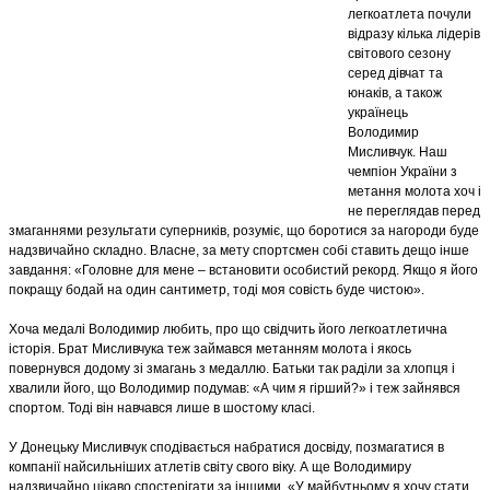
легкоатлета почули
відразу кілька лідерів
світового сезону
серед дівчат та
юнаків, а також
українець
Володимир
Мисливчук. Наш
чемпіон України з
метання молота хоч і
не переглядав перед
змаганнями результати суперників, розуміє, що боротися за нагороди буде
надзвичайно складно. Власне, за мету спортсмен собі ставить дещо інше
завдання: «Головне для мене – встановити особистий рекорд. Якщо я його
покращу бодай на один сантиметр, тоді моя совість буде чистою».
Хоча медалі Володимир любить, про що свідчить його легкоатлетична
історія. Брат Мисливчука теж займався метанням молота і якось
повернувся додому зі змагань з медаллю. Батьки так раділи за хлопця і
хвалили його, що Володимир подумав: «А чим я гірший?» і теж зайнявся
спортом. Тоді він навчався лише в шостому класі.
У Донецьку Мисливчук сподівається набратися досвіду, позмагатися в
компанії найсильніших атлетів світу свого віку. А ще Володимиру
надзвичайно цікаво спостерігати за іншими. «У майбутньому я хочу стати