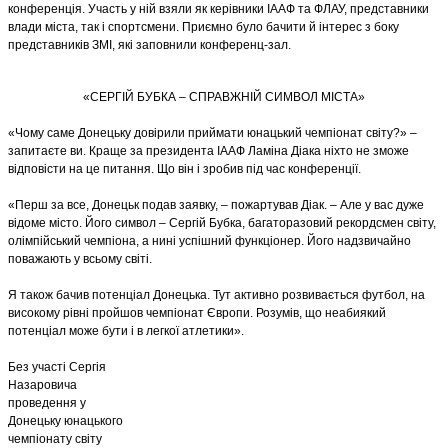
конференція. Участь у ній взяли як керівники ІААФ та ФЛАУ, представники
влади міста, так і спортсмени. Приємно було бачити й інтерес з боку
представників ЗМІ, які заповнили конференц-зал.
«СЕРГІЙ БУБКА – СПРАВЖНІЙ СИМВОЛ МІСТА»
«Чому саме Донецьку довірили приймати юнацький чемпіонат світу?» –
запитаєте ви. Краще за президента ІААФ Ламіна Діака ніхто не зможе
відповісти на це питання. Що він і зробив під час конференції.
«Перш за все, Донецьк подав заявку, – пожартував Діак. – Але у вас дуже
відоме місто. Його символ – Сергій Бубка, багаторазовий рекордсмен світу,
олімпійський чемпіона, а нині успішний функціонер. Його надзвичайно
поважають у всьому світі.
Я також бачив потенціал Донецька. Тут активно розвивається футбол, на
високому рівні пройшов чемпіонат Європи. Розумів, що неабиякий
потенціал може бути і в легкої атлетики».
Без участі Сергія
Назаровича
проведення у
Донецьку юнацького
чемпіонату світу