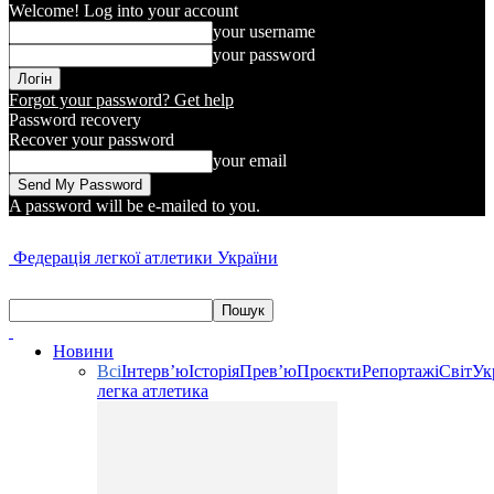
Welcome! Log into your account
your username
your password
Forgot your password? Get help
Password recovery
Recover your password
your email
A password will be e-mailed to you.
Федерація легкої атлетики України
Новини
Всі
Інтерв’ю
Історія
Прев’ю
Проєкти
Репортажі
Світ
Ук
легка атлетика