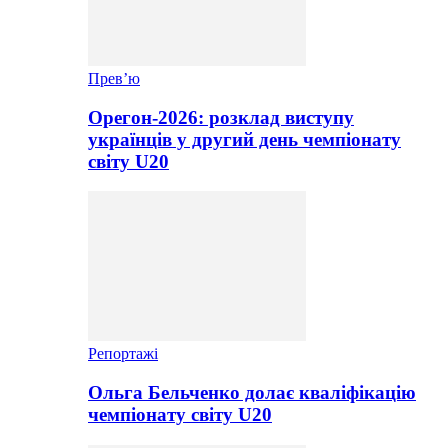
Прев’ю
Орегон-2026: розклад виступу
українців у другий день чемпіонату
світу U20
Репортажі
Ольга Бельченко долає кваліфікацію
чемпіонату світу U20