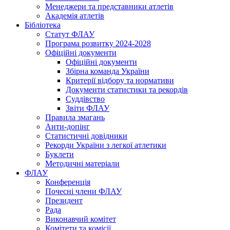
Менеджери та представники атлетів
Академія атлетів
Бібліотека
Статут ФЛАУ
Програма розвитку 2024-2028
Офіційні документи
Офіційні документи
Збірна команда України
Критерії відбору та нормативи
Документи статистики та рекордів
Суддівство
Звіти ФЛАУ
Правила змагань
Анти-допінг
Статистичні довідники
Рекорди України з легкої атлетики
Буклети
Методичні матеріали
ФЛАУ
Конференція
Почесні члени ФЛАУ
Президент
Рада
Виконавчий комітет
Комітети та комісії