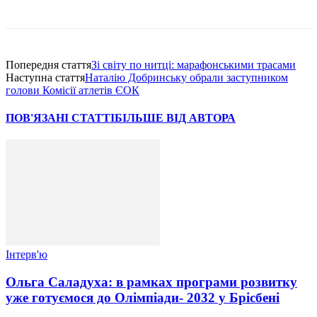
Попередня стаття
Зі світу по нитці: марафонськими трасами
Наступна стаття
Наталію Добринську обрали заступником
голови Комісії атлетів ЄОК
ПОВ'ЯЗАНІ СТАТТІ
БІЛЬШЕ ВІД АВТОРА
Інтерв'ю
Ольга Саладуха: в рамках програми розвитку
уже готуємося до Олімпіади- 2032 у Брісбені