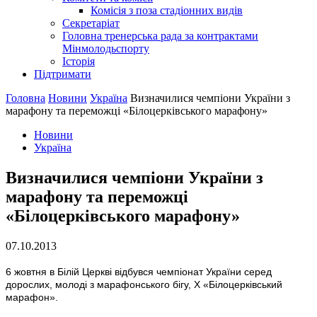
Комісія з поза стадіонних видів
Секретаріат
Головна тренерська рада за контрактами
Мінмолодьспорту
Історія
Підтримати
Головна
Новини
Україна
Визначилися чемпіони України з
марафону та переможці «Білоцерківського марафону»
Новини
Україна
Визначилися чемпіони України з
марафону та переможці
«Білоцерківського марафону»
07.10.2013
6 жовтня в Білій Церкві відбувся чемпіонат України серед
дорослих, молоді з марафонського бігу, Х «Білоцерківський
марафон».