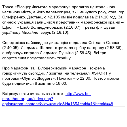
Траса «Білоцерківського марафону» пролягла центральною
частиною міста, а його переможцем, як і минулого року, став Ігор
Олефіренко. Дистанцію 42,195 км він подолав за 2:14.10 год. За
спиною українця залишився представник марафонської країни –
Ефіопії – Ейоб Волдеджиорджис (2:16.07). Третім фінішував
українець Михайло Іверук (2:16.10).
Серед жінок найшвидше дистанцію подолала Світлана Станко
(2:40.05). Людмила Шелест отримала срібну нагороду (2:58.36),
а «бронзу» виграла Людмила Пушкіна (2:59.45). Всі три
спортсменки представляють Україну.
Про марафон, та «Білоцерківський марафон» зокрема
говоритимуть сьогодні, 7 жовтня, на телеканалі XSPORT у
програмі «OlympicBloggers». Початок – о 22:30. Повтор можна
буде подивитися 8 жовтня о 18:00.
Всі результати змагань за лінком:
http://www.bc-
marathon.org.ua/index.php?
option=com_content&view=article&id=165&catid=1&Itemid=48