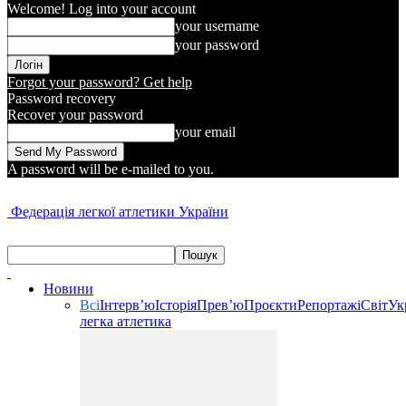
Welcome! Log into your account
your username
your password
Forgot your password? Get help
Password recovery
Recover your password
your email
A password will be e-mailed to you.
Федерація легкої атлетики України
Новини
Всі
Інтерв’ю
Історія
Прев’ю
Проєкти
Репортажі
Світ
Ук
легка атлетика