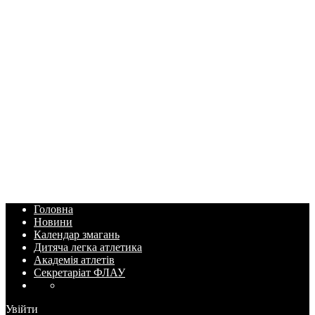
Головна
Новини
Календар змагань
Дитяча легка атлетика
Академія атлетів
Секретаріат ФЛАУ
Увійти