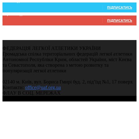
234
Підписників
ПІДПИСАТИСЬ
9,370
Підписників
ПІДПИСАТИСЬ
ФЕДЕРАЦІЯ ЛЕГКОЇ АТЛЕТИКИ УКРАЇНИ
Громадська спілка територіальних федерацій легкої атлетики
Автономної Республіки Крим, областей України, міст Києва
та Севастополя, яка створена з метою розвитку та
популяризації легкої атлетики
02140 м. Київ, вул. Бориса Гмирі буд. 2, під’їзд №1, 17 поверх
Контакти:
office@uaf.org.ua
ФЛАУ В СОЦ. МЕРЕЖАХ
© 2004-2026, Федерація легкої атлетики України