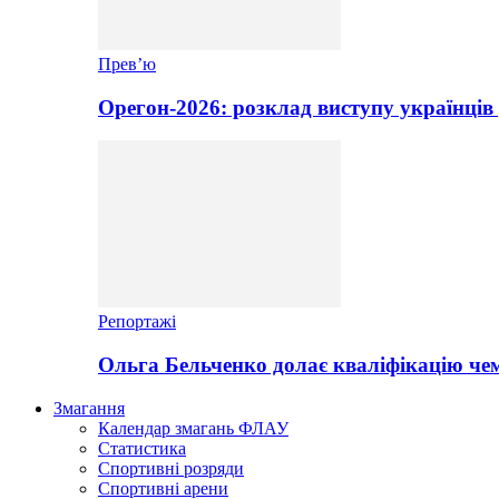
Прев’ю
Орегон-2026: розклад виступу українців 
Репортажі
Ольга Бельченко долає кваліфікацію чем
Змагання
Календар змагань ФЛАУ
Статистика
Спортивні розряди
Спортивні арени