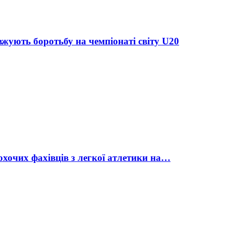
жують боротьбу на чемпіонаті світу U20
охочих фахівців з легкої атлетики на…