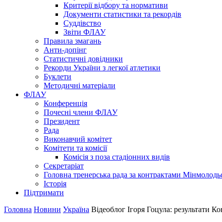
Критерії відбору та нормативи
Документи статистики та рекордів
Суддівство
Звіти ФЛАУ
Правила змагань
Анти-допінг
Статистичні довідники
Рекорди України з легкої атлетики
Буклети
Методичні матеріали
ФЛАУ
Конференція
Почесні члени ФЛАУ
Президент
Рада
Виконавчий комітет
Комітети та комісії
Комісія з поза стадіонних видів
Секретаріат
Головна тренерська рада за контрактами Мінмолодь
Історія
Підтримати
Головна
Новини
Україна
Відеоблог Ігоря Гоцула: результати К