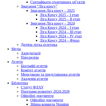
Сертифікати спортивних об’єктів
Змагання “Ліга кросу”
Змагання Ліга кросу – 2025
Ліга Кросу 2025 – I етап
Ліга Кросу 2025 – II етап
Змагання Ліга кросу – 2024
Ліга Кросу 2024 – I етап
Ліга Кросу 2024 – III етап
Ліга Кросу 2024 – IV етап
Ліга Кросу 2024 – Фінал
Дитяча легка атлетика
Медіа
Акредитації
Пресрелізи
Атлети
Біографії атлетів
Комітет атлетів
Менеджери та представники атлетів
Академія атлетів
Бібліотека
Статут ФЛАУ
Програма розвитку 2024-2028
Офіційні документи
Офіційні документи
Збірна команда України