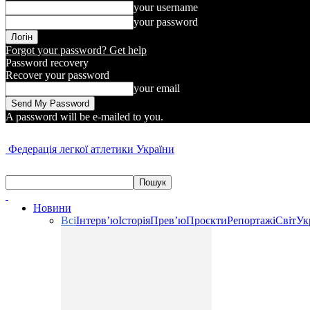
your username
your password
Forgot your password? Get help
Password recovery
Recover your password
your email
A password will be e-mailed to you.
Федерація легкої атлетики України
Новини
Всі
Інтерв’ю
Історія
Прев’ю
Проєкти
Репортажі
Світ
Ук