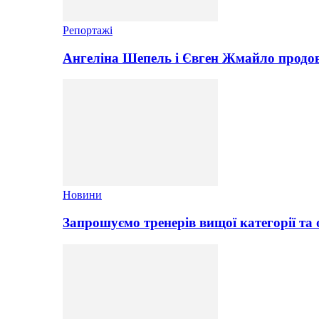
Репортажі
Ангеліна Шепель і Євген Жмайло продов
Новини
Запрошуємо тренерів вищої категорії та 