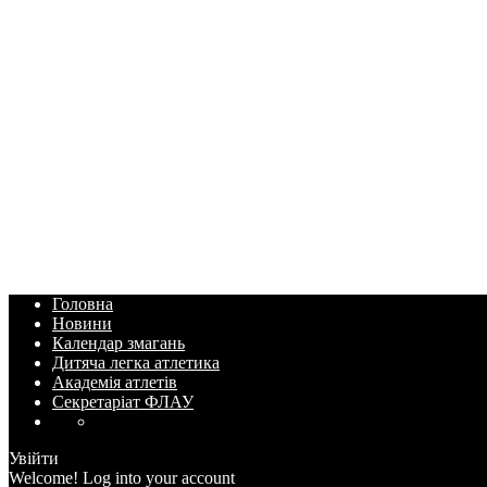
Головна
Новини
Календар змагань
Дитяча легка атлетика
Академія атлетів
Секретаріат ФЛАУ
Увійти
Welcome! Log into your account