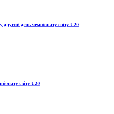
у другий день чемпіонату світу U20
піонату світу U20