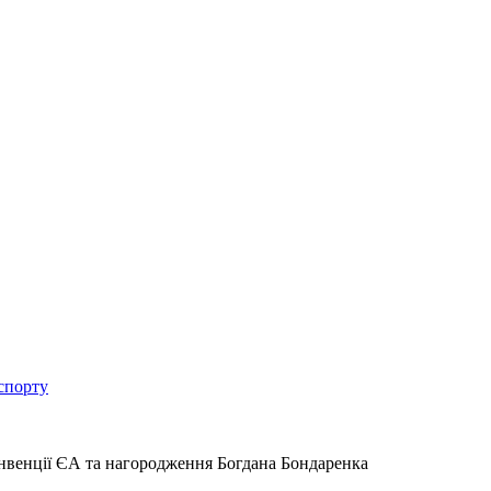
спорту
онвенції ЄА та нагородження Богдана Бондаренка