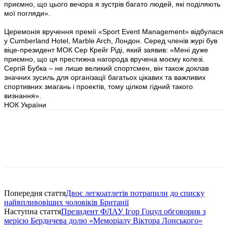
приємно, що цього вечора я зустрів багато людей, які поділяють
мої погляди».
Церемонія вручення премії «Sport Event Management» відбулася
у Cumberland Hotel, Marble Arch, Лондон. Серед членів журі був
віце-президент МОК Сер Крейг Ріді, який заявив: «Мені дуже
приємно, що ця престижна нагорода вручена моєму колезі.
Сергій Бубка – не лише великий спортсмен, він також доклав
значних зусиль для організації багатьох цікавих та важливих
спортивних змагань і проектів, тому цілком гідний такого
визнання».
НОК України
Попередня стаття
Двоє легкоатлетів потрапили до списку
найвпливовіших чоловіків Британії
Наступна стаття
Президент ФЛАУ Ігор Гоцул обговорив з
мерією Бердичева долю «Меморіалу Віктора Лонського»