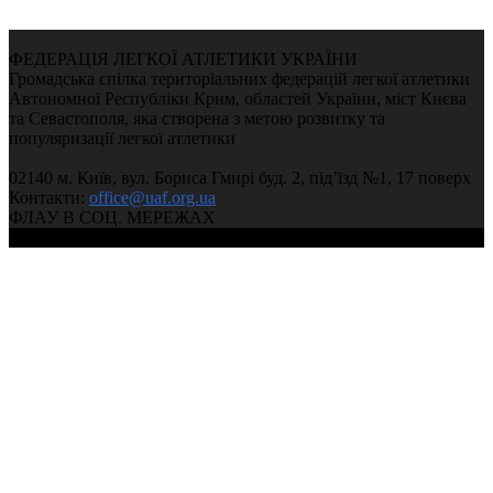
ФЕДЕРАЦІЯ ЛЕГКОЇ АТЛЕТИКИ УКРАЇНИ
Громадська спілка територіальних федерацій легкої атлетики
Автономної Республіки Крим, областей України, міст Києва
та Севастополя, яка створена з метою розвитку та
популяризації легкої атлетики
02140 м. Київ, вул. Бориса Гмирі буд. 2, під’їзд №1, 17 поверх
Контакти:
office@uaf.org.ua
ФЛАУ В СОЦ. МЕРЕЖАХ
© 2004-2026, Федерація легкої атлетики України