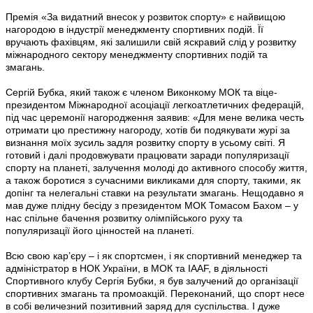
Премія «За видатний внесок у розвиток спорту» є найвищою
нагородою в індустрії менеджменту спортивних подій. Її
вручають фахівцям, які залишили свій яскравий слід у розвитку
міжнародного сектору менеджменту спортивних подій та
змагань.
Сергій Бубка, який також є членом Виконкому МОК та віце-
президентом Міжнародної асоціації легкоатлетичних федерацій,
під час церемонії нагородження заявив: «Для мене велика честь
отримати цю престижну нагороду, хотів би подякувати журі за
визнання моїх зусиль задля розвитку спорту в усьому світі. Я
готовий і далі продовжувати працювати заради популяризації
спорту на планеті, залучення молоді до активного способу життя,
а також боротися з сучасними викликами для спорту, такими, як
допінг та нелегальні ставки на результати змагань. Нещодавно я
мав дуже плідну бесіду з президентом МОК Томасом Бахом – у
нас спільне бачення розвитку олімпійського руху та
популяризації його цінностей на планеті.
Всю свою кар’єру – і як спортсмен, і як спортивний менеджер та
адміністратор в НОК України, в МОК та IAAF, в діяльності
Спортивного клубу Сергія Бубки, я був залучений до організації
спортивних змагань та промоакцій. Переконаний, що спорт несе
в собі величезний позитивний заряд для суспільства. І дуже