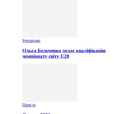
Репортажі
Ольга Бельченко долає кваліфікацію
чемпіонату світу U20
Прев’ю