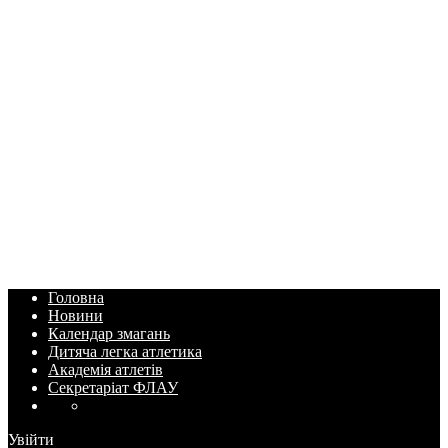
Головна
Новини
Календар змагань
Дитяча легка атлетика
Академія атлетів
Секретаріат ФЛАУ
Увійти