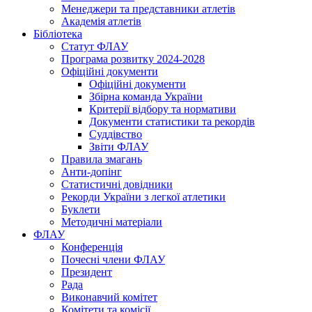
Менеджери та представники атлетів
Академія атлетів
Бібліотека
Статут ФЛАУ
Програма розвитку 2024-2028
Офіційні документи
Офіційні документи
Збірна команда України
Критерії відбору та нормативи
Документи статистики та рекордів
Суддівство
Звіти ФЛАУ
Правила змагань
Анти-допінг
Статистичні довідники
Рекорди України з легкої атлетики
Буклети
Методичні матеріали
ФЛАУ
Конференція
Почесні члени ФЛАУ
Президент
Рада
Виконавчий комітет
Комітети та комісії