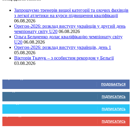
Запрошуємо тренерів вищої категорії та охочих фахівців
з легкої атлетики на курси підвищення кваліфікації
06.08.2026
Орегон-2026: розклад виступу українців у другий день
чемпіонату світу U20
06.08.2026
Ольга Бельченко долає кваліфікацію чемпіонату світу
U20
06.08.2026
Орегон-2026: розклад виступу українців, день 1
05.08.2026
Вікторія Ткачук – з особистим рекордом у Бельгії
03.08.2026
Ми у соціальних мережах
15,104
Підписників
ПОДОБАЄТЬСЯ
0
Підписників
ПІДПИСАТИСЬ
234
Підписників
ПІДПИСАТИСЬ
9,370
Підписників
ПІДПИСАТИСЬ