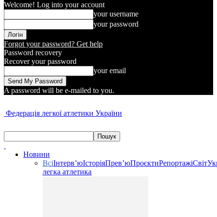
Welcome! Log into your account
your username
your password
Forgot your password? Get help
Password recovery
Recover your password
your email
A password will be e-mailed to you.
Федерація легкої атлетики України
Новини
Всі
Інтерв’ю
Історія
Прев’ю
Проєкти
Репортажі
Світ
Ук
легка атлетика