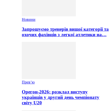
Новини
Запрошуємо тренерів вищої категорії та
охочих фахівців з легкої атлетики на…
Прев’ю
Орегон-2026: розклад виступу
українців у другий день чемпіонату
світу U20