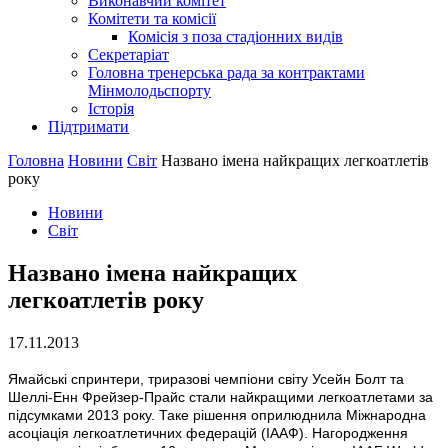
Виконавчий комітет
Комітети та комісії
Комісія з поза стадіонних видів
Секретаріат
Головна тренерська рада за контрактами
Мінмолодьспорту
Історія
Підтримати
Головна
Новини
Світ
Названо імена найкращих легкоатлетів
року
Новини
Світ
Названо імена найкращих
легкоатлетів року
17.11.2013
Ямайські спринтери, триразові чемпіони світу Усейн Болт та
Шеллі-Енн Фрейзер-Прайс стали найкращими легкоатлетами за
підсумками 2013 року. Таке рішення оприлюднила Міжнародна
асоціація легкоатлетичних федерацій (ІААФ). Нагородження