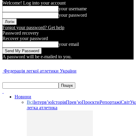
Welcome! Log into your account
your username
your password
Forgot your password? Get help
Password recovery
Recover your password
your email
A password will be e-mailed to you.
Федерація легкої атлетики України
Новини
Всі
Інтерв’ю
Історія
Прев’ю
Проєкти
Репортажі
Світ
Ук
легка атлетика