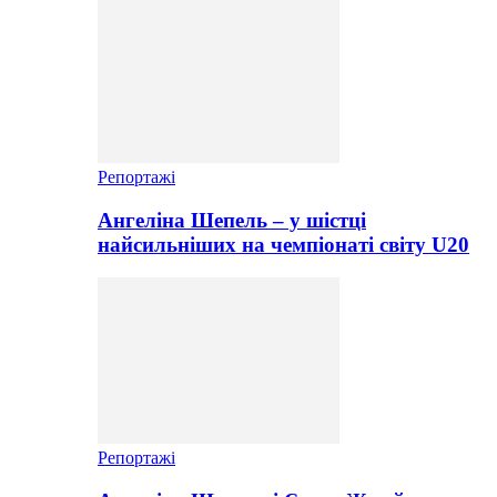
Репортажі
Ангеліна Шепель – у шістці
найсильніших на чемпіонаті світу U20
Репортажі