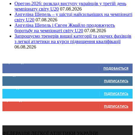
Орегон-2026: розклад виступу українців у третій день
чемпіонату світу U20
07.08.2026
Ангеліна Шепель – у шістці найсильніших на чемпіонаті
світу U20
07.08.2026
Ангеліна Шепель і Євген Жмайло продовжують
боротьбу на чемпіонаті світу U20
07.08.2026
Запрошуємо тренерів вищої категорії та охочих фахівців
з легкої атлетики на курси підвищення кваліфікації
06.08.2026
Ми у соціальних мережах
15,104
Підписників
ПОДОБАЄТЬСЯ
0
Підписників
ПІДПИСАТИСЬ
234
Підписників
ПІДПИСАТИСЬ
9,370
Підписників
ПІДПИСАТИСЬ
ФЕДЕРАЦІЯ ЛЕГКОЇ АТЛЕТИКИ УКРАЇНИ