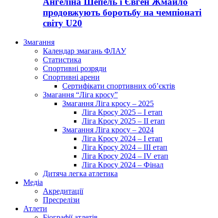
Ангеліна Шепель і Євген Жмайло
продовжують боротьбу на чемпіонаті
світу U20
Змагання
Календар змагань ФЛАУ
Статистика
Спортивні розряди
Спортивні арени
Сертифікати спортивних об’єктів
Змагання “Ліга кросу”
Змагання Ліга кросу – 2025
Ліга Кросу 2025 – I етап
Ліга Кросу 2025 – II етап
Змагання Ліга кросу – 2024
Ліга Кросу 2024 – I етап
Ліга Кросу 2024 – III етап
Ліга Кросу 2024 – IV етап
Ліга Кросу 2024 – Фінал
Дитяча легка атлетика
Медіа
Акредитації
Пресрелізи
Атлети
Біографії атлетів