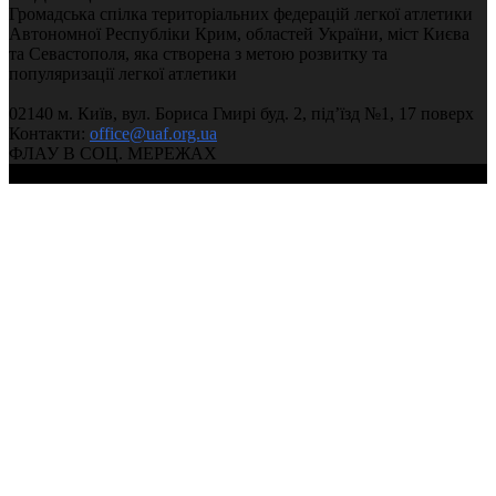
Громадська спілка територіальних федерацій легкої атлетики
Автономної Республіки Крим, областей України, міст Києва
та Севастополя, яка створена з метою розвитку та
популяризації легкої атлетики
02140 м. Київ, вул. Бориса Гмирі буд. 2, під’їзд №1, 17 поверх
Контакти:
office@uaf.org.ua
ФЛАУ В СОЦ. МЕРЕЖАХ
© 2004-2026, Федерація легкої атлетики України