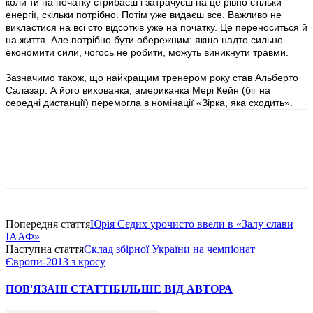
коли ти на початку стрибаєш і затрачуєш на це рівно стільки
енергії, скільки потрібно. Потім уже видаєш все. Важливо не
викластися на всі сто відсотків уже на початку. Це переноситься й
на життя. Але потрібно бути обережним: якщо надто сильно
економити сили, чогось не робити, можуть виникнути травми.
Зазначимо також, що найкращим тренером року став Альберто
Салазар. А його вихованка, американка Мері Кейн (біг на
середні дистанції) перемогла в номінації «Зірка, яка сходить».
Попередня стаття
Юрія Сєдих урочисто ввели в «Залу слави
ІААФ»
Наступна стаття
Склад збірної України на чемпіонат
Європи-2013 з кросу
ПОВ'ЯЗАНІ СТАТТІ
БІЛЬШЕ ВІД АВТОРА