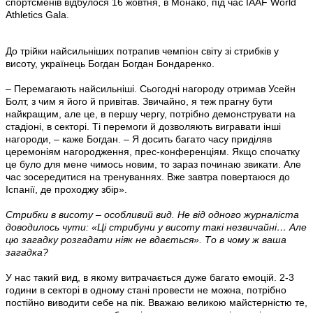
спортсменів відбулося 16 жовтня, в Монако, під час IAAF World
Athletics Gala.
До трійки найсильніших потрапив чемпіон світу зі стрибків у
висоту, українець Богдан Богдан
Бондаренко.
– Перемагають найсильніші. Сьогодні нагороду отримав Усейн
Болт, з чим я його й привітав. Звичайно, я теж прагну бути
найкращим, але це, в першу чергу, потрібно демонструвати на
стадіоні, в секторі. Ті перемоги й дозволяють вигравати інші
нагороди, – каже Богдан. – Я досить багато часу приділяв
церемоніям нагородження, прес-конференціям. Якщо спочатку
це було для мене чимось новим, то зараз починаю звикати. Але
час зосередитися на тренуваннях. Вже завтра повертаюся до
Іспанії, де проходжу збір».
Стрибки в висоту – особливий вид. Не від одного журналіста
доводилось чути: «Ці стрибуни у висоту такі незвичайні… Але
цю загадку розгадати ніяк не вдається». То в чому ж ваша
загадка?
У нас такий вид, в якому витрачається дуже багато емоцій. 2-3
години в секторі в одному стані провести не можна, потрібно
постійно виводити себе на пік. Вважаю великою майстерністю те,