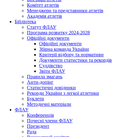
Комітет атлетів
Менеджери та представники атлетів
Академія атлетів
Бібліотека
Статут ФЛАУ
Програма розвитку 2024-2028
Офіційні документи
Офіційні документи
Збірна команда України
Критерії відбору та нормативи
Документи статистики та рекордів
Суддівство
Звіти ФЛАУ
Правила змагань
Анти-допінг
Статистичні довідники
Рекорди України з легкої атлетики
Буклети
Методичні матеріали
ФЛАУ
Конференція
Почесні члени ФЛАУ
Президент
Рада