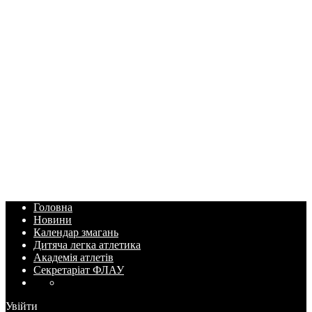
Головна
Новини
Календар змагань
Дитяча легка атлетика
Академія атлетів
Секретаріат ФЛАУ
Увійти