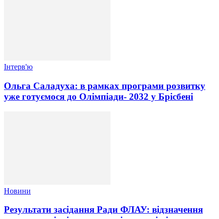
Інтерв'ю
Ольга Саладуха: в рамках програми розвитку
уже готуємося до Олімпіади- 2032 у Брісбені
Новини
Результати засідання Ради ФЛАУ: відзначення