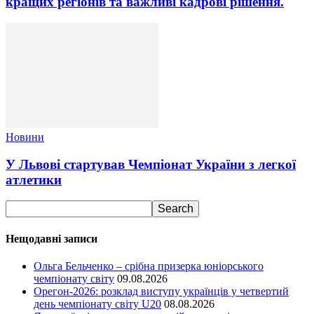
кращих регіонів та важливі кадрові рішення.
Новини
У Львові стартував Чемпіонат України з легкої
атлетики
Нещодавні записи
Ольга Бельченко – срібна призерка юніорського
чемпіонату світу
09.08.2026
Орегон-2026: розклад виступу українців у четвертий
день чемпіонату світу U20
08.08.2026