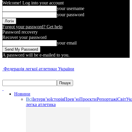
Welcome! Log into your account
your username
your password
Forgot your password? Get help
Password recovery
Recover your password
your email
A password will be e-mailed to you.
Федерація легкої атлетики України
Новини
Всі
Інтерв’ю
Історія
Прев’ю
Проєкти
Репортажі
Світ
Ук
легка атлетика