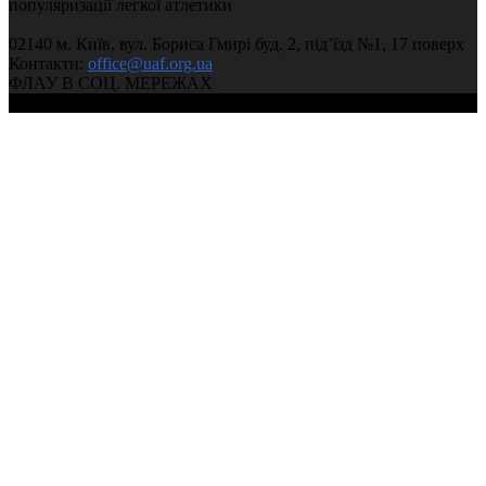
популяризації легкої атлетики
02140 м. Київ, вул. Бориса Гмирі буд. 2, під’їзд №1, 17 поверх
Контакти:
office@uaf.org.ua
ФЛАУ В СОЦ. МЕРЕЖАХ
© 2004-2026, Федерація легкої атлетики України