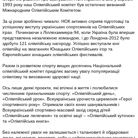
1993 року наш Олімпійський комітет був остаточно визнаний
Міжнародним Олімпійським Комітетом.
За ці роки зроблено чимало. НОК активно сприяв підготовці та
успішному виступу українських спортсменів на Олімпійських
іграх. Починаючи з Ліллехаммера-94, коли Україна була вперше
представлена незалежною командою, і до Лондона-2012 було
здобуто 121 олімпійську нагороду. Успішно виступали юні
олімпійці на змаганнях Юнацьких Олімпійських ігор та
Європейських юнацьких олімпійських фестивалів.
Разом із розвитком спорту вищих досягнень Національний
олімпійський комітет приділяє вагому увагу популяризації
олімпізму та вихованню здорової нації.
Ось лише деякі проекти, які втілені в життя і полюбилися
численним прихильникам спорту: «Олімпійський день»,
«Олімпійський урок», Всеукраїнська урочиста церемонія «Герої
спортивного року». Отримали своїх юних шанувальників і
Всеукраїнський спортивно-масовий захід серед дітей
«Олімпійське лелеченя» та освітні акції – «Олімпійський куточок»
та «Олімпійська книга».
Без належної уваги не залишаються і талановиті й обдаровані
люди, які можуть проявить себе у найрізноманітніших конкурсах і