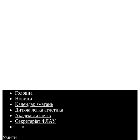
Головна
Новини
Календар змагань
Дитяча легка атлетика
Академія атлетів
Секретаріат ФЛАУ
Увійти