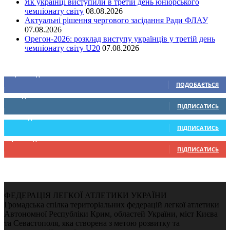
Як українці виступили в третій день юніорського
чемпіонату світу
08.08.2026
Актуальні рішення чергового засідання Ради ФЛАУ
07.08.2026
Орегон-2026: розклад виступу українців у третій день
чемпіонату світу U20
07.08.2026
Ми у соціальних мережах
15,104
Підписників
ПОДОБАЄТЬСЯ
0
Підписників
ПІДПИСАТИСЬ
234
Підписників
ПІДПИСАТИСЬ
9,370
Підписників
ПІДПИСАТИСЬ
ФЕДЕРАЦІЯ ЛЕГКОЇ АТЛЕТИКИ УКРАЇНИ
Громадська спілка територіальних федерацій легкої атлетики
Автономної Республіки Крим, областей України, міст Києва
та Севастополя, яка створена з метою розвитку та