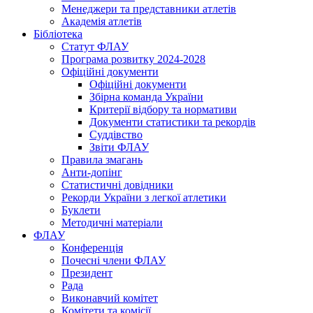
Менеджери та представники атлетів
Академія атлетів
Бібліотека
Статут ФЛАУ
Програма розвитку 2024-2028
Офіційні документи
Офіційні документи
Збірна команда України
Критерії відбору та нормативи
Документи статистики та рекордів
Суддівство
Звіти ФЛАУ
Правила змагань
Анти-допінг
Статистичні довідники
Рекорди України з легкої атлетики
Буклети
Методичні матеріали
ФЛАУ
Конференція
Почесні члени ФЛАУ
Президент
Рада
Виконавчий комітет
Комітети та комісії