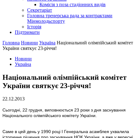
Комісія з поза стадіонних видів
Секретаріат
Головна тренерська рада за контрактами
Мінмолодьспорту
Історія
Підтримати
Головна
Новини
Україна
Національний олімпійський комітет
України святкує 23-річчя!
Новини
Україна
Національний олімпійський комітет
України святкує 23-річчя!
22.12.2013
Сьогодні, 22 грудня, виповнюється 23 роки з дня заснування
Національного олімпійського комітету України.
Саме в цей день у 1990 році І Генеральна асамблея ухвалила
історичне рішення про заснування НОК України, а вже у вересні