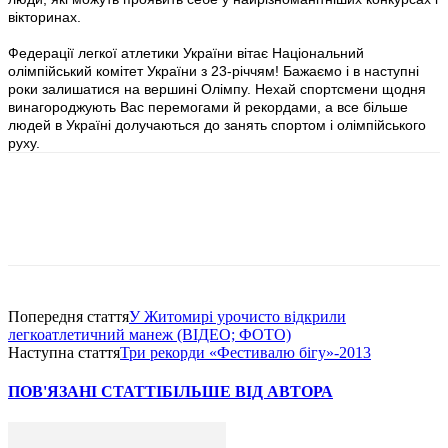
вікторинах.
Федерації легкої атлетики України вітає Національний
олімпійський комітет України з 23-річчям! Бажаємо і в наступні
роки залишатися на вершині Олімпу. Нехай спортсмени щодня
винагороджують Вас перемогами й рекордами, а все більше
людей в Україні долучаються до занять спортом і олімпійського
руху.
Попередня стаття
У Житомирі урочисто відкрили
легкоатлетичний манеж (ВІДЕО; ФОТО)
Наступна стаття
Три рекорди «Фестивалю бігу»-2013
ПОВ'ЯЗАНІ СТАТТІ
БІЛЬШЕ ВІД АВТОРА