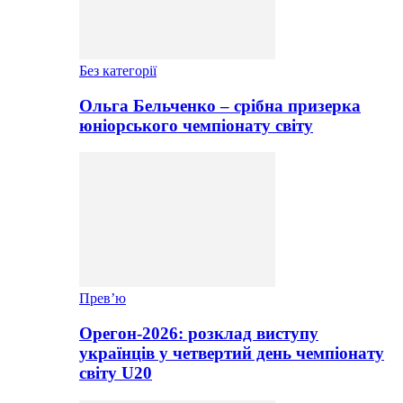
Без категорії
Ольга Бельченко – срібна призерка
юніорського чемпіонату світу
Прев’ю
Орегон-2026: розклад виступу
українців у четвертий день чемпіонату
світу U20