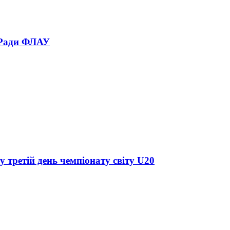
 Ради ФЛАУ
у третій день чемпіонату світу U20