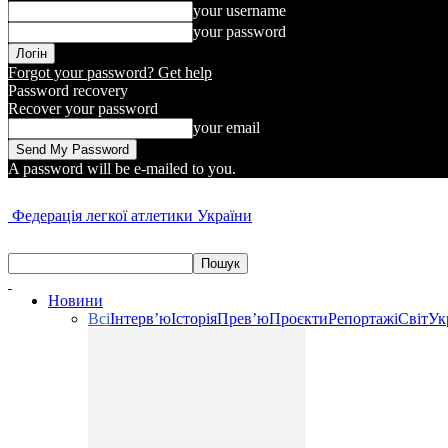
your username
your password
Forgot your password? Get help
Password recovery
Recover your password
your email
A password will be e-mailed to you.
Федерація легкої атлетики України
Новини
Всі
Інтерв’ю
Історія
Прев’ю
Проєкти
Репортажі
Світ
Ук