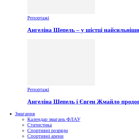
Репортажі
Ангеліна Шепель – у шістці найсильніши
Репортажі
Ангеліна Шепель і Євген Жмайло продов
Змагання
Календар змагань ФЛАУ
Статистика
Спортивні розряди
Спортивні арени