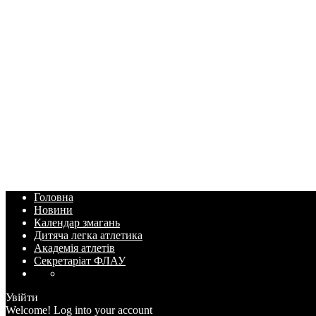
Головна
Новини
Календар змагань
Дитяча легка атлетика
Академія атлетів
Секретаріат ФЛАУ
Увійти
Welcome! Log into your account