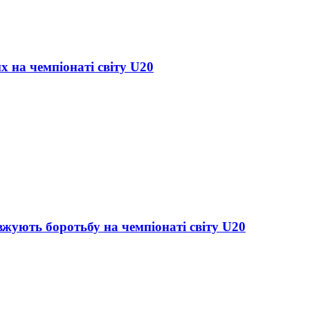
х на чемпіонаті світу U20
жують боротьбу на чемпіонаті світу U20