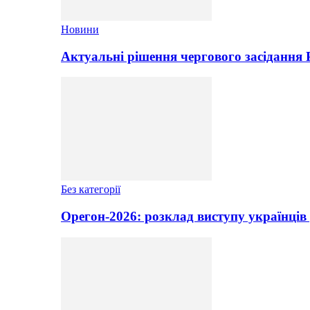
Новини
Актуальні рішення чергового засідання
Без категорії
Орегон-2026: розклад виступу українців 