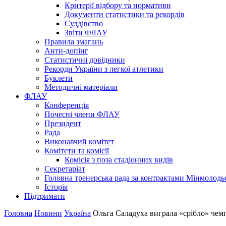
Критерії відбору та нормативи
Документи статистики та рекордів
Суддівство
Звіти ФЛАУ
Правила змагань
Анти-допінг
Статистичні довідники
Рекорди України з легкої атлетики
Буклети
Методичні матеріали
ФЛАУ
Конференція
Почесні члени ФЛАУ
Президент
Рада
Виконавчий комітет
Комітети та комісії
Комісія з поза стадіонних видів
Секретаріат
Головна тренерська рада за контрактами Мінмолодь
Історія
Підтримати
Головна
Новини
Україна
Ольга Саладуха виграла «срібло» чемп