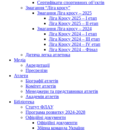
Сертифікати спортивних об’єктів
Змагання “Ліга кросу”
Змагання Ліга кросу – 2025
Ліга Кросу 2025 – I етап
Ліга Кросу 2025 – II етап
Змагання Ліга кросу – 2024
Ліга Кросу 2024 – I етап
Ліга Кросу 2024 – III етап
Ліга Кросу 2024 – IV етап
Ліга Кросу 2024 – Фінал
Дитяча легка атлетика
Медіа
Акредитації
Пресрелізи
Атлети
Біографії атлетів
Комітет атлетів
Менеджери та представники атлетів
Академія атлетів
Бібліотека
Статут ФЛАУ
Програма розвитку 2024-2028
Офіційні документи
Офіційні документи
Збірна команда України