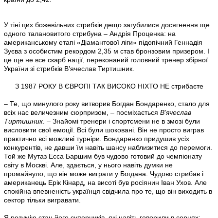
У тіні цих божевільних стрибків дещо загубилися досягнення ще
одного талановитого стрибуна – Андрія Проценка: на
американському етапі «Діамантової ліги» підопічний Геннадія
Зуєва з особистим рекордом 2,35 м став бронзовим призером. І
це ще не все скарб нації, переконаний головний тренер збірної
України зі стрибків В’ячеслав Тиртишник.
З 1987 РОКУ В ЄВРОПІ ТАК ВИСОКО НІХТО НЕ стрибаєте
– Те, що минулого року витворив Богдан Бондаренко, стало для
всіх нас величезним сюрпризом, – посміхається
В’ячеслав
Тиртишник
. – Знайомі тренери і спортсмени не в змозі були
висловити свої емоції. Всі були шоковані. Він не просто виграв
практично всі можливі турніри. Бондаренко придушив усіх
конкурентів, не давши їм навіть шансу наблизитися до перемоги.
Той же Мутаз Есса Баршим був чудово готовий до чемпіонату
світу в Москві. Але, здається, у нього навіть думки не
промайнуло, що він може виграти у Богдана. Чудово стрибав і
американець Ерік Кінард, на висоті був росіянин Іван Ухов. Але
спокійна впевненість українця свідчила про те, що він виходить в
сектор тільки вигравати.
Я розумію стан його суперників, які навіть говорили в серцях: