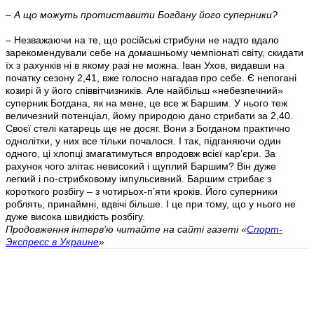
– А що можуть протиставити Богдану його суперники?
– Незважаючи на те, що російські стрибуни не надто вдало
зарекомендували себе на домашньому чемпіонаті світу, скидати
їх з рахунків ні в якому разі не можна. Іван Ухов, видавши на
початку сезону 2,41, вже голосно нагадав про себе. Є непогані
козирі й у його співвітчизників. Але найбільш «небезпечний»
суперник Богдана, як на мене, це все ж Баршим. У нього теж
величезний потенціал, йому природою дано стрибати за 2,40.
Своєї стелі катарець ще не досяг. Вони з Богданом практично
однолітки, у них все тільки почалося. І так, підганяючи один
одного, ці хлопці змагатимуться впродовж всієї кар’єри. За
рахунок чого злітає невисокий і щуплий Баршим? Він дуже
легкий і по-стрибковому імпульсивний. Баршим стрибає з
короткого розбігу – з чотирьох-п’яти кроків. Його суперники
роблять, принаймні, вдвічі більше. І це при тому, що у нього не
дуже висока швидкість розбігу.
Продовження інтерв’ю читайте на сайті газеті «
Спорт-
Экспресс в Украине
»