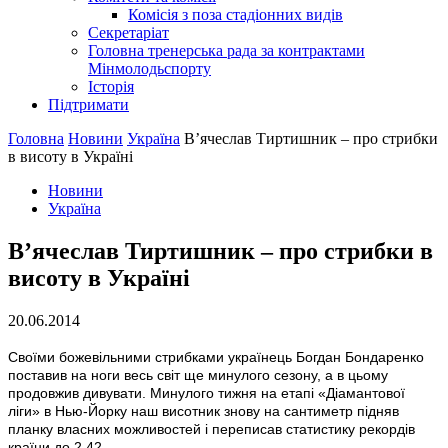
Комісія з поза стадіонних видів
Секретаріат
Головна тренерська рада за контрактами
Мінмолодьспорту
Історія
Підтримати
Головна
Новини
Україна
В’ячеслав Тиртишник – про стрибки
в висоту в Україні
Новини
Україна
В’ячеслав Тиртишник – про стрибки в
висоту в Україні
20.06.2014
Своїми божевільними стрибками українець Богдан Бондаренко
поставив на ноги весь світ ще минулого сезону, а в цьому
продовжив дивувати. Минулого тижня на етапі «Діамантової
ліги» в Нью-Йорку наш висотник знову на сантиметр підняв
планку власних можливостей і переписав статистику рекордів
країни до 2,42.