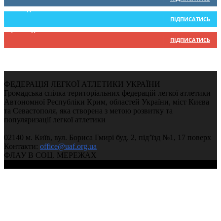
234
Підписників
ПІДПИСАТИСЬ
9,370
Підписників
ПІДПИСАТИСЬ
ФЕДЕРАЦІЯ ЛЕГКОЇ АТЛЕТИКИ УКРАЇНИ
Громадська спілка територіальних федерацій легкої атлетики
Автономної Республіки Крим, областей України, міст Києва
та Севастополя, яка створена з метою розвитку та
популяризації легкої атлетики
02140 м. Київ, вул. Бориса Гмирі буд. 2, під’їзд №1, 17 поверх
Контакти:
office@uaf.org.ua
ФЛАУ В СОЦ. МЕРЕЖАХ
© 2004-2026, Федерація легкої атлетики України