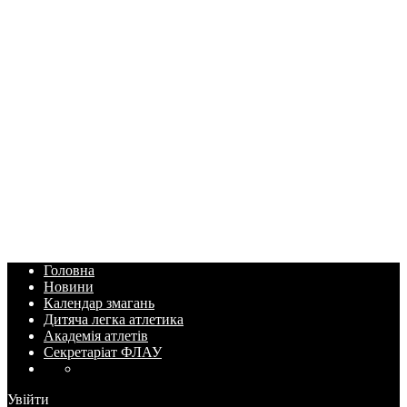
Головна
Новини
Календар змагань
Дитяча легка атлетика
Академія атлетів
Секретаріат ФЛАУ
Увійти