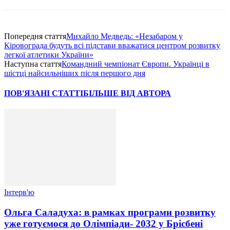
Попередня стаття
Михайло Медведь: «Незабаром у
Кіровограда будуть всі підстави вважатися центром розвитку
легкої атлетики України»
Наступна стаття
Командний чемпіонат Європи. Українці в
шістці найсильніших після першого дня
ПОВ'ЯЗАНІ СТАТТІ
БІЛЬШЕ ВІД АВТОРА
Інтерв'ю
Ольга Саладуха: в рамках програми розвитку
уже готуємося до Олімпіади- 2032 у Брісбені