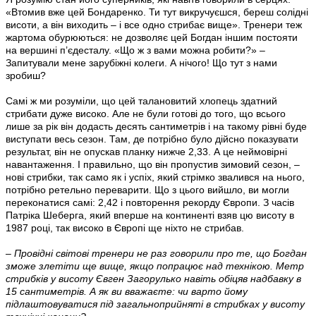
«Втомив вже цей Бондаренко. Ти тут викручуєшся, береш солідні
висоти, а він виходить – і все одно стрибає вище». Тренери теж
жартома обурюються: не дозволяє цей Богдан іншим постояти
на вершині п’єдесталу. «Що ж з вами можна робити?» –
Запитували мене зарубіжні колеги. А нічого! Що тут з нами
зробиш?
Самі ж ми розуміли, що цей талановитий хлопець здатний
стрибати дуже високо. Але не були готові до того, що всього
лише за рік він додасть десять сантиметрів і на такому рівні буде
виступати весь сезон. Там, де потрібно було дійсно показувати
результат, він не опускав планку нижче 2,33. А це неймовірні
навантаження. І правильно, що він пропустив зимовий сезон, –
нові стрибки, так само як і успіх, який стрімко звалився на нього,
потрібно ретельно переварити. Що з цього вийшло, ви могли
переконатися самі: 2,42 і повторення рекорду Європи. З часів
Патріка Шеберга, який вперше на континенті взяв цю висоту в
1987 році, так високо в Європі ще ніхто не стрибав.
– Провідні світові тренери не раз говорили про те, що Богдан
зможе злетіти ще вище, якщо попрацює над технікою. Метр
стрибків у висоту Євген Загорулько навіть обіцяв надбавку в
15 сантиметрів. А як ви вважаєте: чи варто йому
підлаштовуватися під загальноприйняті в стрибках у висоту