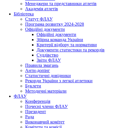
Менеджери та представники атлетів
Академія атлетів
Бібліотека
Статут ФЛАУ
Програма розвитку 2024-2028
Офіційні документи
Офіційні документи
Збірна команда України
Критерії відбору та нормативи
Документи статистики та рекордів
Суддівство
Звіти ФЛАУ
Правила змагань
Анти-допінг
Статистичні довідники
Рекорди України з легкої атлетики
Буклети
Методичні матеріали
ФЛАУ
Конференція
Почесні члени ФЛАУ
Президент
Рада
Виконавчий комітет
Комітети та комісії