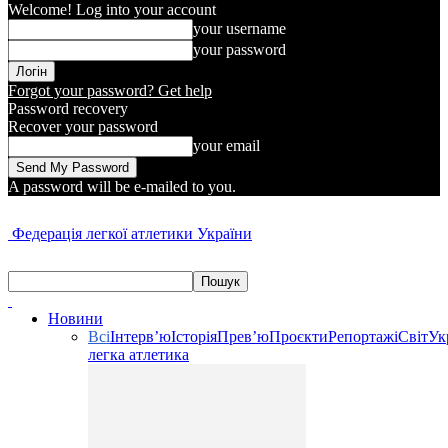
Welcome! Log into your account
your username
your password
Forgot your password? Get help
Password recovery
Recover your password
your email
A password will be e-mailed to you.
Федерація легкої атлетики України
Новини
Всі
Інтерв’ю
Історія
Прев’ю
Проєкти
Репортажі
Світ
Ук
легка атлетика