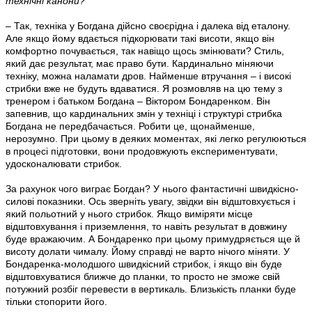
технічні канони?
– Так, техніка у Богдана дійсно своєрідна і далека від еталону.
Але якщо йому вдається підкорювати такі висоти, якщо він
комфортно почувається, так навіщо щось змінювати? Стиль,
який дає результат, має право бути. Кардинально міняючи
техніку, можна наламати дров. Найменше втручання – і високі
стрибки вже не будуть вдаватися. Я розмовляв на цю тему з
тренером і батьком Богдана – Віктором Бондаренком. Він
запевнив, що кардинальних змін у техніці і структурі стрибка
Богдана не передбачається. Робити це, щонайменше,
нерозумно. При цьому в деяких моментах, які легко регулюються
в процесі підготовки, вони продовжують експериментувати,
удосконалювати стрибок.
За рахунок чого виграє Богдан? У нього фантастичні швидкісно-
силові показники. Ось зверніть увагу, звідки він відштовхується і
який польотний у нього стрибок. Якщо виміряти місце
відштовхування і приземлення, то навіть результат в довжину
буде вражаючим. А Бондаренко при цьому примудряється ще й
висоту долати чималу. Йому справді не варто нічого міняти. У
Бондаренка-молодшого швидкісний стрибок, і якщо він буде
відштовхуватися ближче до планки, то просто не зможе свій
потужний розбіг перевести в вертикаль. Близькість планки буде
тільки стопорити його.