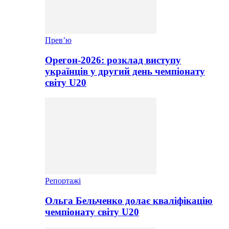
Прев’ю
Орегон-2026: розклад виступу
українців у другий день чемпіонату
світу U20
Репортажі
Ольга Бельченко долає кваліфікацію
чемпіонату світу U20