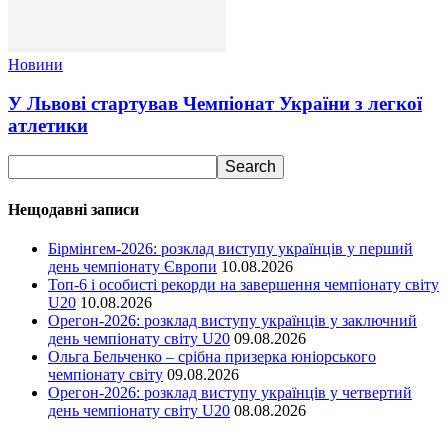
Новини
У Львові стартував Чемпіонат України з легкої
атлетики
Нещодавні записи
Бірмінгем-2026: розклад виступу українців у перший
день чемпіонату Європи
10.08.2026
Топ-6 і особисті рекорди на завершення чемпіонату світу
U20
10.08.2026
Орегон-2026: розклад виступу українців у заключний
день чемпіонату світу U20
09.08.2026
Ольга Бельченко – срібна призерка юніорського
чемпіонату світу
09.08.2026
Орегон-2026: розклад виступу українців у четвертий
день чемпіонату світу U20
08.08.2026
Ми у соціальних мережах