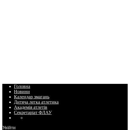
Головна
Новини
Календар змагань
Дитяча легка атлетика
Академія атлетів
Секретаріат ФЛАУ
Увійти