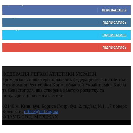
15,104
Підписників
ПОДОБАЄТЬСЯ
0
Підписників
ПІДПИСАТИСЬ
234
Підписників
ПІДПИСАТИСЬ
9,370
Підписників
ПІДПИСАТИСЬ
ФЕДЕРАЦІЯ ЛЕГКОЇ АТЛЕТИКИ УКРАЇНИ
Громадська спілка територіальних федерацій легкої атлетики
Автономної Республіки Крим, областей України, міст Києва
та Севастополя, яка створена з метою розвитку та
популяризації легкої атлетики
02140 м. Київ, вул. Бориса Гмирі буд. 2, під’їзд №1, 17 поверх
Контакти:
office@uaf.org.ua
ФЛАУ В СОЦ. МЕРЕЖАХ
© 2004-2026, Федерація легкої атлетики України