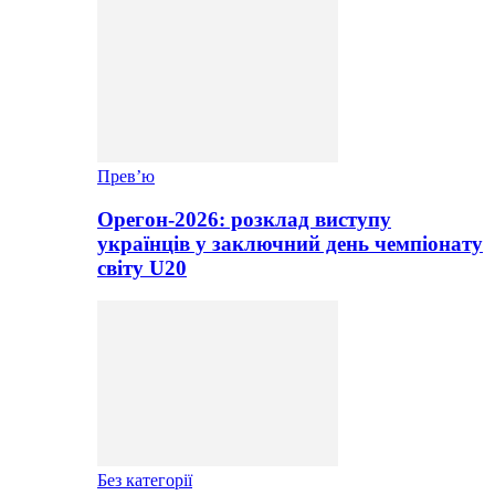
Прев’ю
Орегон-2026: розклад виступу
українців у заключний день чемпіонату
світу U20
Без категорії