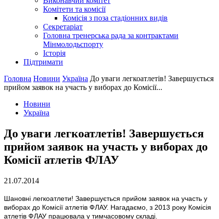
Виконавчий комітет
Комітети та комісії
Комісія з поза стадіонних видів
Секретаріат
Головна тренерська рада за контрактами
Мінмолодьспорту
Історія
Підтримати
Головна
Новини
Україна
До уваги легкоатлетів! Завершується
прийом заявок на участь у виборах до Комісії...
Новини
Україна
До уваги легкоатлетів! Завершується
прийом заявок на участь у виборах до
Комісії атлетів ФЛАУ
21.07.2014
Шановні легкоатлети! Завершується прийом заявок на участь у
виборах до Комісії атлетів ФЛАУ. Нагадаємо, з 2013 року Комісія
атлетів ФЛАУ працювала у тимчасовому складі.