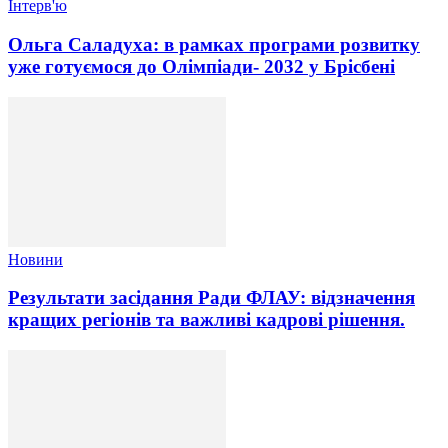
Інтерв'ю
Ольга Саладуха: в рамках програми розвитку
уже готуємося до Олімпіади- 2032 у Брісбені
Новини
Результати засідання Ради ФЛАУ: відзначення
кращих регіонів та важливі кадрові рішення.