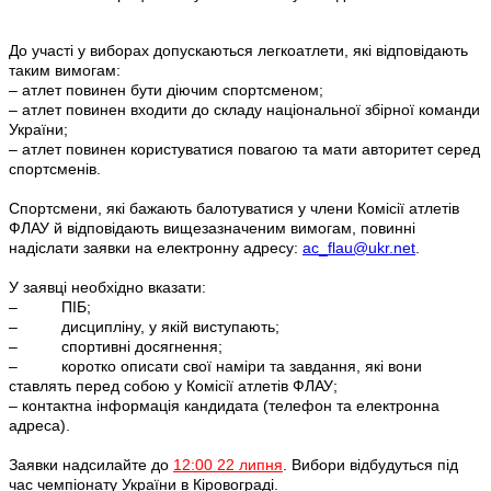
До участі у виборах допускаються легкоатлети, які відповідають
таким вимогам:
– атлет повинен бути діючим спортсменом;
– атлет повинен входити до складу національної збірної команди
України;
– атлет повинен користуватися повагою та мати авторитет серед
спортсменів.
Спортсмени, які бажають балотуватися у члени Комісії атлетів
ФЛАУ й відповідають вищезазначеним вимогам, повинні
надіслати заявки на електронну адресу:
ac_flau@ukr.net
.
У заявці необхідно вказати:
– ПІБ;
– дисципліну, у якій виступають;
– спортивні досягнення;
– коротко описати свої наміри та завдання, які вони
ставлять перед собою у Комісії атлетів ФЛАУ;
– контактна інформація кандидата (телефон та електронна
адреса).
Заявки надсилайте до
12:00 22 липня
. Вибори відбудуться під
час чемпіонату України в Кіровограді.