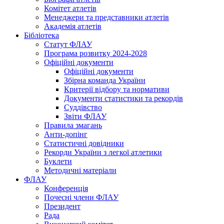
Комітет атлетів
Менеджери та представники атлетів
Академія атлетів
Бібліотека
Статут ФЛАУ
Програма розвитку 2024-2028
Офіційні документи
Офіційні документи
Збірна команда України
Критерії відбору та нормативи
Документи статистики та рекордів
Суддівство
Звіти ФЛАУ
Правила змагань
Анти-допінг
Статистичні довідники
Рекорди України з легкої атлетики
Буклети
Методичні матеріали
ФЛАУ
Конференція
Почесні члени ФЛАУ
Президент
Рада