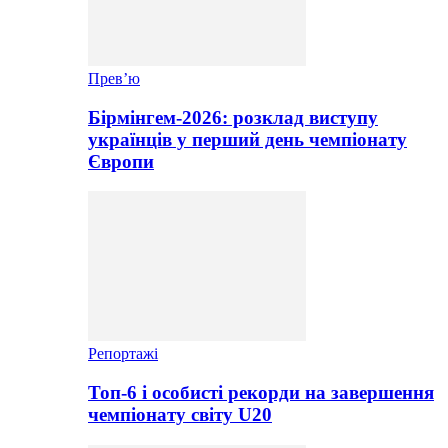
Прев’ю
Бірмінгем-2026: розклад виступу
українців у перший день чемпіонату
Європи
Репортажі
Топ-6 і особисті рекорди на завершення
чемпіонату світу U20