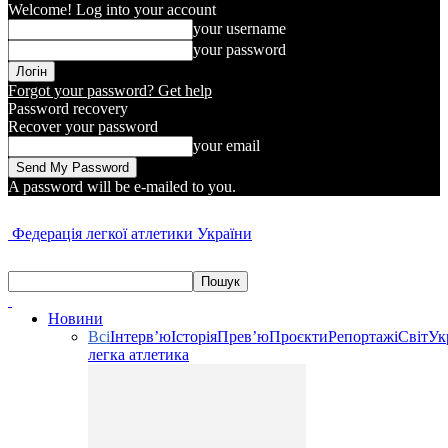
Welcome! Log into your account
your username
your password
Forgot your password? Get help
Password recovery
Recover your password
your email
A password will be e-mailed to you.
Федерація легкої атлетики України
Новини
Всі
Інтерв’ю
Історія
Прев’ю
Проєкти
Репортажі
Світ
Ук
легка атлетика