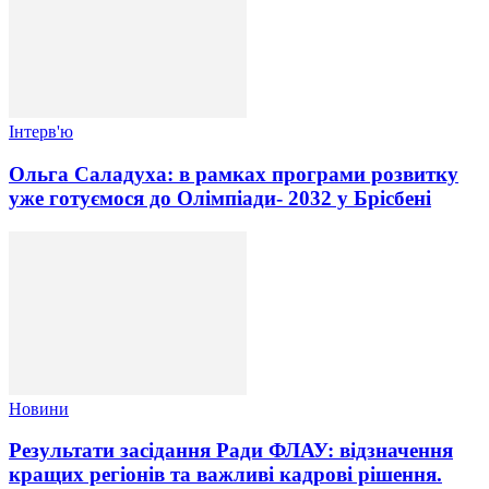
Інтерв'ю
Ольга Саладуха: в рамках програми розвитку
уже готуємося до Олімпіади- 2032 у Брісбені
Новини
Результати засідання Ради ФЛАУ: відзначення
кращих регіонів та важливі кадрові рішення.