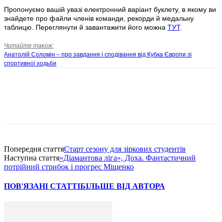
Пропонуємо вашій увазі електронний варіант буклету, в якому ви
знайдете про файли членів команди, рекорди й медальну
таблицю. Переглянути й завантажити його можна
ТУТ
.
Читайте також:
Анатолій Соломін – про завдання і сподівання від Кубка Європи зі
спортивної ходьби
Попередня стаття
Старт сезону для зіркових студентів
Наступна стаття
«Діамантова ліга», Доха. Фантастичний
потрійний стрибок і прогрес Міщенко
ПОВ'ЯЗАНІ СТАТТІ
БІЛЬШЕ ВІД АВТОРА