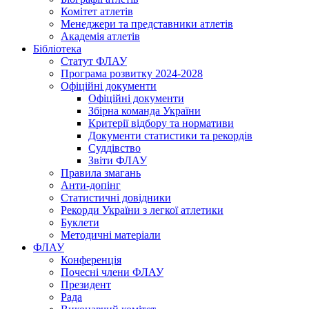
Комітет атлетів
Менеджери та представники атлетів
Академія атлетів
Бібліотека
Статут ФЛАУ
Програма розвитку 2024-2028
Офіційні документи
Офіційні документи
Збірна команда України
Критерії відбору та нормативи
Документи статистики та рекордів
Суддівство
Звіти ФЛАУ
Правила змагань
Анти-допінг
Статистичні довідники
Рекорди України з легкої атлетики
Буклети
Методичні матеріали
ФЛАУ
Конференція
Почесні члени ФЛАУ
Президент
Рада