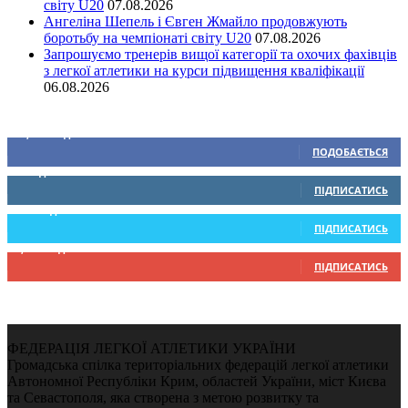
світу U20
07.08.2026
Ангеліна Шепель і Євген Жмайло продовжують
боротьбу на чемпіонаті світу U20
07.08.2026
Запрошуємо тренерів вищої категорії та охочих фахівців
з легкої атлетики на курси підвищення кваліфікації
06.08.2026
Ми у соціальних мережах
15,104
Підписників
ПОДОБАЄТЬСЯ
0
Підписників
ПІДПИСАТИСЬ
234
Підписників
ПІДПИСАТИСЬ
9,370
Підписників
ПІДПИСАТИСЬ
ФЕДЕРАЦІЯ ЛЕГКОЇ АТЛЕТИКИ УКРАЇНИ
Громадська спілка територіальних федерацій легкої атлетики
Автономної Республіки Крим, областей України, міст Києва
та Севастополя, яка створена з метою розвитку та