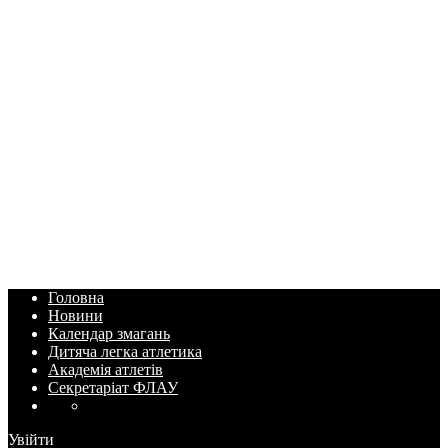
Головна
Новини
Календар змагань
Дитяча легка атлетика
Академія атлетів
Секретаріат ФЛАУ
Увійти