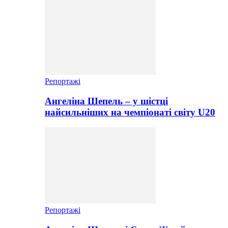
Репортажі
Ангеліна Шепель – у шістці
найсильніших на чемпіонаті світу U20
Репортажі