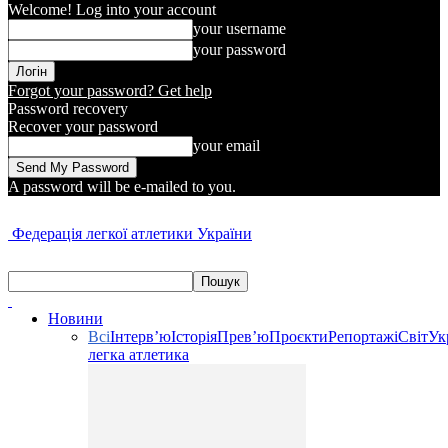
Welcome! Log into your account
your username
your password
Forgot your password? Get help
Password recovery
Recover your password
your email
A password will be e-mailed to you.
Федерація легкої атлетики України
Новини
Всі
Інтерв’ю
Історія
Прев’ю
Проєкти
Репортажі
Світ
Ук
легка атлетика