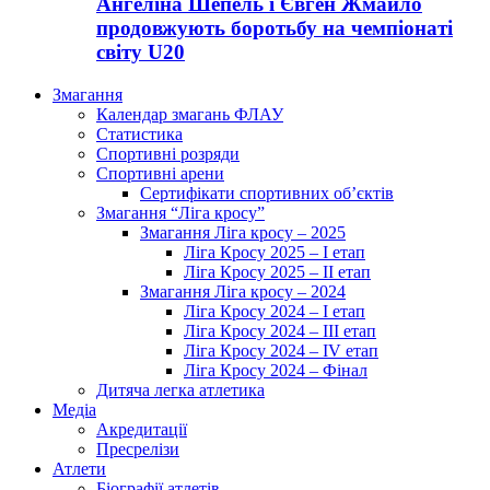
Ангеліна Шепель і Євген Жмайло
продовжують боротьбу на чемпіонаті
світу U20
Змагання
Календар змагань ФЛАУ
Статистика
Спортивні розряди
Спортивні арени
Сертифікати спортивних об’єктів
Змагання “Ліга кросу”
Змагання Ліга кросу – 2025
Ліга Кросу 2025 – I етап
Ліга Кросу 2025 – II етап
Змагання Ліга кросу – 2024
Ліга Кросу 2024 – I етап
Ліга Кросу 2024 – III етап
Ліга Кросу 2024 – IV етап
Ліга Кросу 2024 – Фінал
Дитяча легка атлетика
Медіа
Акредитації
Пресрелізи
Атлети
Біографії атлетів