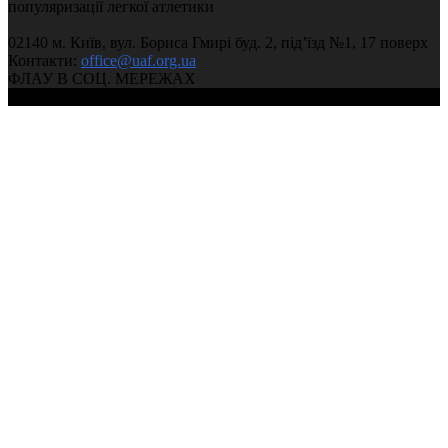
популяризації легкої атлетики
02140 м. Київ, вул. Бориса Гмирі буд. 2, під’їзд №1, 17 поверх
Контакти:
office@uaf.org.ua
ФЛАУ В СОЦ. МЕРЕЖАХ
© 2004-2026, Федерація легкої атлетики України