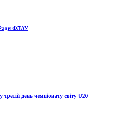
 Ради ФЛАУ
у третій день чемпіонату світу U20