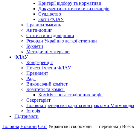
Критерії відбору та нормативи
Документи статистики та рекордів
Суддівство
Звіти ФЛАУ
Правила змагань
Анти-допінг
Статистичні довідники
Рекорди України з легкої атлетики
Буклети
Методичні матеріали
ФЛАУ
Конференція
Почесні члени ФЛАУ
Президент
Рада
Виконавчий комітет
Комітети та комісії
Комісія з поза стадіонних видів
Секретаріат
Головна тренерська рада за контрактами Мінмолодь
Історія
Підтримати
Головна
Новини
Світ
Українські скороходи — переможці Всесві