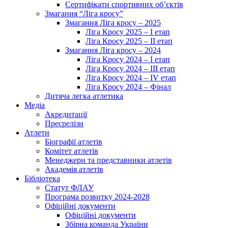
Сертифікати спортивних об’єктів
Змагання “Ліга кросу”
Змагання Ліга кросу – 2025
Ліга Кросу 2025 – I етап
Ліга Кросу 2025 – II етап
Змагання Ліга кросу – 2024
Ліга Кросу 2024 – I етап
Ліга Кросу 2024 – III етап
Ліга Кросу 2024 – IV етап
Ліга Кросу 2024 – Фінал
Дитяча легка атлетика
Медіа
Акредитації
Пресрелізи
Атлети
Біографії атлетів
Комітет атлетів
Менеджери та представники атлетів
Академія атлетів
Бібліотека
Статут ФЛАУ
Програма розвитку 2024-2028
Офіційні документи
Офіційні документи
Збірна команда України