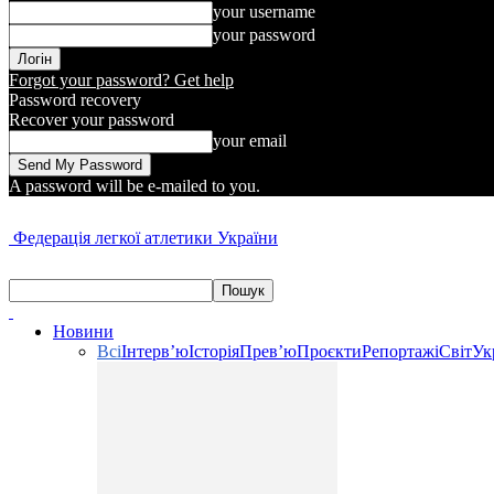
your username
your password
Forgot your password? Get help
Password recovery
Recover your password
your email
A password will be e-mailed to you.
Федерація легкої атлетики України
Новини
Всі
Інтерв’ю
Історія
Прев’ю
Проєкти
Репортажі
Світ
Ук