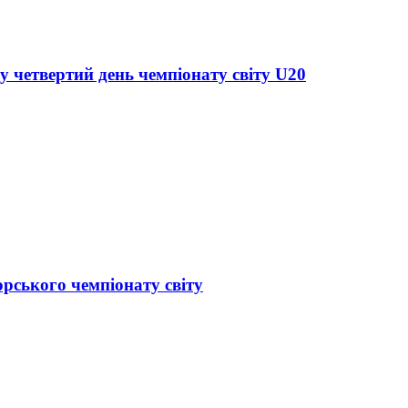
у четвертий день чемпіонату світу U20
орського чемпіонату світу