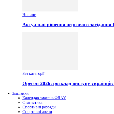
Новини
Актуальні рішення чергового засідання
Без категорії
Орегон-2026: розклад виступу українців 
Змагання
Календар змагань ФЛАУ
Статистика
Спортивні розряди
Спортивні арени