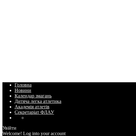
Головна
Новини
Календар змагань
Дитяча легка атлетика
Академія атлетів
Секретаріат ФЛАУ
Увійти
Welcome! Log into your account