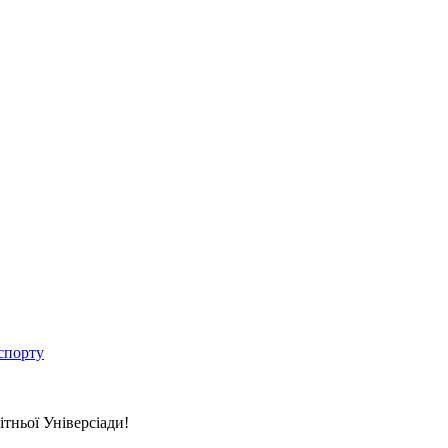
спорту
тньої Універсіади!