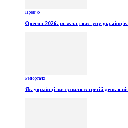
Прев’ю
Орегон-2026: розклад виступу українців 
Репортажі
Як українці виступили в третій день юні