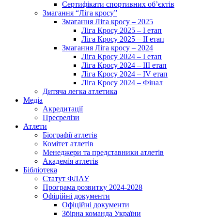
Сертифікати спортивних об’єктів
Змагання “Ліга кросу”
Змагання Ліга кросу – 2025
Ліга Кросу 2025 – I етап
Ліга Кросу 2025 – II етап
Змагання Ліга кросу – 2024
Ліга Кросу 2024 – I етап
Ліга Кросу 2024 – III етап
Ліга Кросу 2024 – IV етап
Ліга Кросу 2024 – Фінал
Дитяча легка атлетика
Медіа
Акредитації
Пресрелізи
Атлети
Біографії атлетів
Комітет атлетів
Менеджери та представники атлетів
Академія атлетів
Бібліотека
Статут ФЛАУ
Програма розвитку 2024-2028
Офіційні документи
Офіційні документи
Збірна команда України