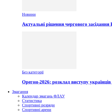
Новини
Актуальні рішення чергового засідання
Без категорії
Орегон-2026: розклад виступу українців 
Змагання
Календар змагань ФЛАУ
Статистика
Спортивні розряди
Спортивні арени