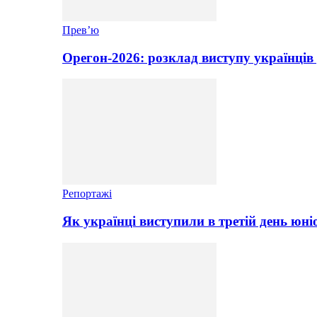
Прев’ю
Орегон-2026: розклад виступу українців 
Репортажі
Як українці виступили в третій день юні