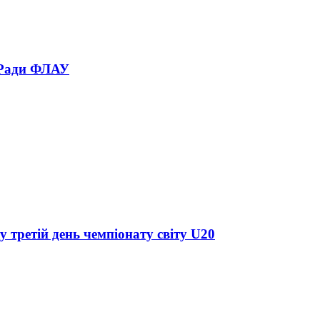
 Ради ФЛАУ
у третій день чемпіонату світу U20