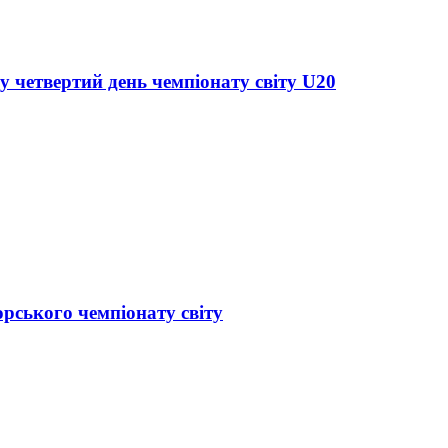
у четвертий день чемпіонату світу U20
орського чемпіонату світу