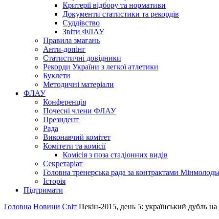
Критерії відбору та нормативи
Документи статистики та рекордів
Суддівство
Звіти ФЛАУ
Правила змагань
Анти-допінг
Статистичні довідники
Рекорди України з легкої атлетики
Буклети
Методичні матеріали
ФЛАУ
Конференція
Почесні члени ФЛАУ
Президент
Рада
Виконавчий комітет
Комітети та комісії
Комісія з поза стадіонних видів
Секретаріат
Головна тренерська рада за контрактами Мінмолодь
Історія
Підтримати
Головна
Новини
Світ
Пекін-2015, день 5: український дубль на