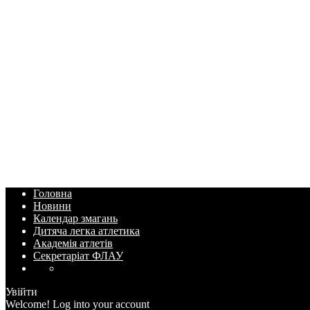
Головна
Новини
Календар змагань
Дитяча легка атлетика
Академія атлетів
Секретаріат ФЛАУ
Увійти
Welcome! Log into your account