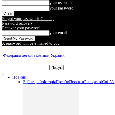
your username
your password
Forgot your password? Get help
Password recovery
Recover your password
your email
A password will be e-mailed to you.
Федерація легкої атлетики України
Новини
Всі
Інтерв’ю
Історія
Прев’ю
Проєкти
Репортажі
Світ
Ук