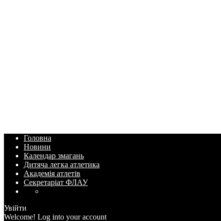
Головна
Новини
Календар змагань
Дитяча легка атлетика
Академія атлетів
Секретаріат ФЛАУ
Увійти
Welcome! Log into your account