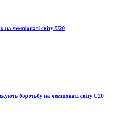
х на чемпіонаті світу U20
жують боротьбу на чемпіонаті світу U20