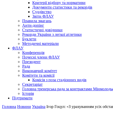
Критерії відбору та нормативи
Документи статистики та рекордів
Суддівство
Звіти ФЛАУ
Правила змагань
Анти-допінг
Статистичні довідники
Рекорди України з легкої атлетики
Буклети
Методичні матеріали
ФЛАУ
Конференція
Почесні члени ФЛАУ
Президент
Рада
Виконавчий комітет
Комітети та комісії
Комісія з поза стадіонних видів
Секретаріат
Головна тренерська рада за контрактами Мінмолодь
Історія
Підтримати
Головна
Новини
Україна
Ігор Гоцул: «З урахуванням усіх обс