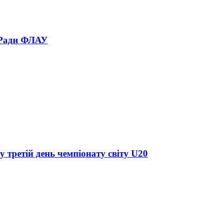
 Ради ФЛАУ
у третій день чемпіонату світу U20