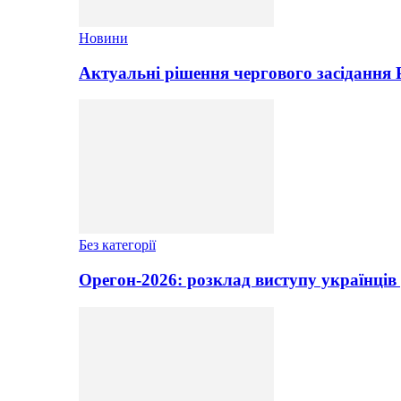
Новини
Актуальні рішення чергового засідання
Без категорії
Орегон-2026: розклад виступу українців 