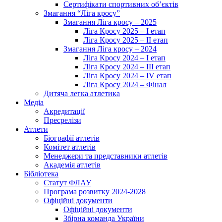
Сертифікати спортивних об’єктів
Змагання “Ліга кросу”
Змагання Ліга кросу – 2025
Ліга Кросу 2025 – I етап
Ліга Кросу 2025 – II етап
Змагання Ліга кросу – 2024
Ліга Кросу 2024 – I етап
Ліга Кросу 2024 – III етап
Ліга Кросу 2024 – IV етап
Ліга Кросу 2024 – Фінал
Дитяча легка атлетика
Медіа
Акредитації
Пресрелізи
Атлети
Біографії атлетів
Комітет атлетів
Менеджери та представники атлетів
Академія атлетів
Бібліотека
Статут ФЛАУ
Програма розвитку 2024-2028
Офіційні документи
Офіційні документи
Збірна команда України