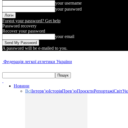
your username
your password
Forgot your password? Get help
Password recovery
Recover your password
your email
A password will be e-mailed to you.
Федерація легкої атлетики України
Новини
Всі
Інтерв’ю
Історія
Прев’ю
Проєкти
Репортажі
Світ
Ук