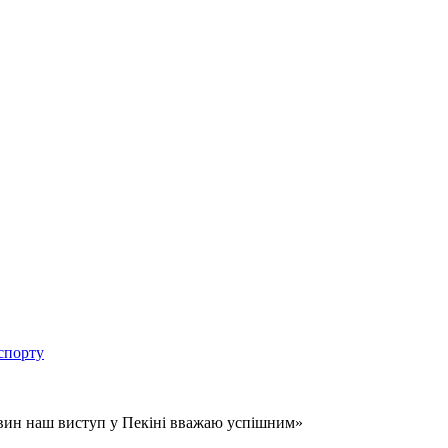
спорту
тавин наш виступ у Пекіні вважаю успішним»