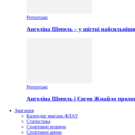
Репортажі
Ангеліна Шепель – у шістці найсильніши
Репортажі
Ангеліна Шепель і Євген Жмайло продов
Змагання
Календар змагань ФЛАУ
Статистика
Спортивні розряди
Спортивні арени