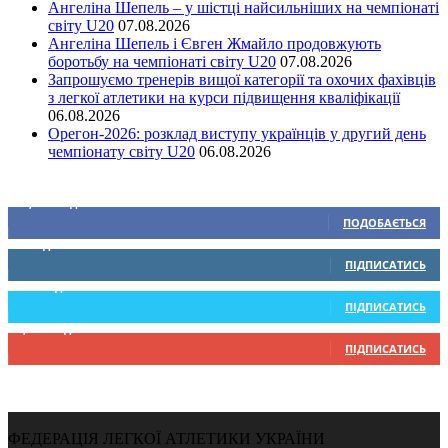
Ангеліна Шепель – у шістці найсильніших на чемпіонаті
світу U20
07.08.2026
Ангеліна Шепель і Євген Жмайло продовжують
боротьбу на чемпіонаті світу U20
07.08.2026
Запрошуємо тренерів вищої категорії та охочих фахівців
з легкої атлетики на курси підвищення кваліфікації
06.08.2026
Орегон-2026: розклад виступу українців у другий день
чемпіонату світу U20
06.08.2026
Ми у соціальних мережах
15,104
Підписників
ПОДОБАЄТЬСЯ
0
Підписників
ПІДПИСАТИСЬ
234
Підписників
ПІДПИСАТИСЬ
9,370
Підписників
ПІДПИСАТИСЬ
ФЕДЕРАЦІЯ ЛЕГКОЇ АТЛЕТИКИ УКРАЇНИ