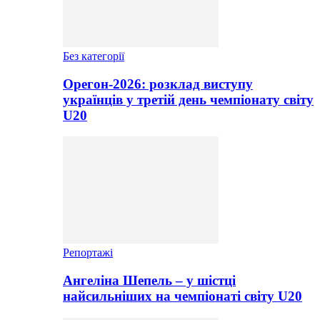
Без категорії
Орегон-2026: розклад виступу
українців у третій день чемпіонату світу
U20
Репортажі
Ангеліна Шепель – у шістці
найсильніших на чемпіонаті світу U20