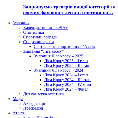
Запрошуємо тренерів вищої категорії та
охочих фахівців з легкої атлетики на…
Змагання
Календар змагань ФЛАУ
Статистика
Спортивні розряди
Спортивні арени
Сертифікати спортивних об’єктів
Змагання “Ліга кросу”
Змагання Ліга кросу – 2025
Ліга Кросу 2025 – I етап
Ліга Кросу 2025 – II етап
Змагання Ліга кросу – 2024
Ліга Кросу 2024 – I етап
Ліга Кросу 2024 – III етап
Ліга Кросу 2024 – IV етап
Ліга Кросу 2024 – Фінал
Дитяча легка атлетика
Медіа
Акредитації
Пресрелізи
Атлети
Біографії атлетів