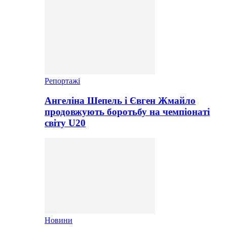
Репортажі
Ангеліна Шепель і Євген Жмайло
продовжують боротьбу на чемпіонаті
світу U20
Новини