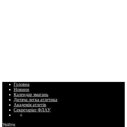
Головна
Новини
Календар змагань
Дитяча легка атлетика
Академія атлетів
Секретаріат ФЛАУ
Увійти