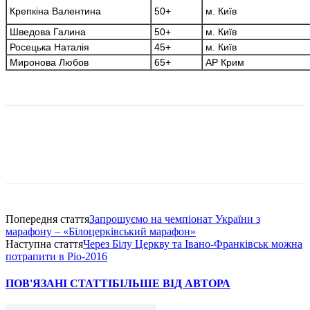
Крепкіна Валентина
50+
м. Київ
Шведова Галина
50+
м. Київ
Росецька Наталія
45+
м. Київ
Миронова Любов
65+
АР Крим
Попередня стаття
Запрошуємо на чемпіонат України з
марафону – «Білоцерківський марафон»
Наступна стаття
Через Білу Церкву та Івано-Франківськ можна
потрапити в Ріо-2016
ПОВ'ЯЗАНІ СТАТТІ
БІЛЬШЕ ВІД АВТОРА