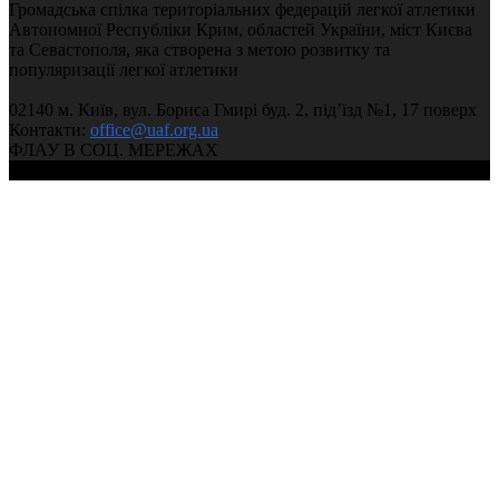
Громадська спілка територіальних федерацій легкої атлетики
Автономної Республіки Крим, областей України, міст Києва
та Севастополя, яка створена з метою розвитку та
популяризації легкої атлетики
02140 м. Київ, вул. Бориса Гмирі буд. 2, під’їзд №1, 17 поверх
Контакти:
office@uaf.org.ua
ФЛАУ В СОЦ. МЕРЕЖАХ
© 2004-2026, Федерація легкої атлетики України