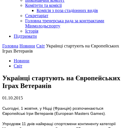
Виконавчий комітет
Комітети та комісії
Комісія з поза стадіонних видів
Секретаріат
Головна тренерська рада за контрактами
Мінмолодьспорту
Історія
Підтримати
Головна
Новини
Світ
Українці стартують на Європейських
Іграх Ветеранів
Новини
Світ
Українці стартують на Європейських
Іграх Ветеранів
01.10.2015
Сьогодні, 1 жовтня, у Ніцці (Франція) розпочинаються
Європейські Ігри Ветеранів (European Masters Games).
Упродовж 11 днів найкращі спортсмени континенту категорії