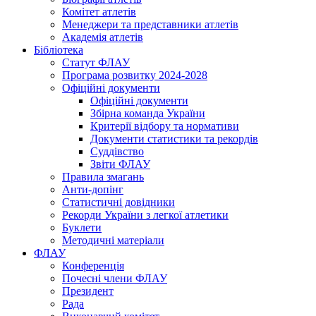
Комітет атлетів
Менеджери та представники атлетів
Академія атлетів
Бібліотека
Статут ФЛАУ
Програма розвитку 2024-2028
Офіційні документи
Офіційні документи
Збірна команда України
Критерії відбору та нормативи
Документи статистики та рекордів
Суддівство
Звіти ФЛАУ
Правила змагань
Анти-допінг
Статистичні довідники
Рекорди України з легкої атлетики
Буклети
Методичні матеріали
ФЛАУ
Конференція
Почесні члени ФЛАУ
Президент
Рада