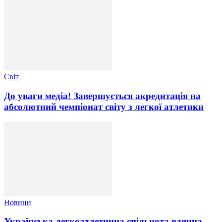
Світ
До уваги медіа! Завершується акредитація на
абсолютний чемпіонат світу з легкої атлетики
Новини
Українська легкоатлетична спільнота вдячна