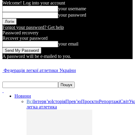
Welcome! Log into your account
your username
your password
Forgot your password? Get help
Password recovery
Recover your password
your email
A password will be e-mailed to you.
Федерація легкої атлетики України
Новини
Всі
Інтерв’ю
Історія
Прев’ю
Проєкти
Репортажі
Світ
Ук
легка атлетика