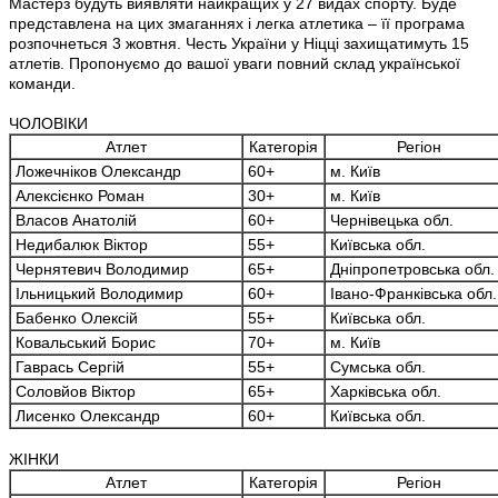
Мастерз будуть виявляти найкращих у 27 видах спорту.
Буде
представлена на цих змаганнях і легка атлетика – її програма
розпочнеться 3 жовтня. Честь України у Ніцці захищатимуть 15
атлетів. Пропонуємо до вашої уваги повний склад української
команди.
ЧОЛОВІКИ
Атлет
Категорія
Регіон
Ложечніков Олександр
60+
м. Київ
Алексієнко Роман
30+
м. Київ
Власов Анатолій
60+
Чернівецька обл.
Недибалюк Віктор
55+
Київська обл.
Чернятевич Володимир
65+
Дніпропетровська обл.
Ільницький Володимир
60+
Івано-Франківська обл.
Бабенко Олексій
55+
Київська обл.
Ковальський Борис
70+
м. Київ
Гаврась Сергій
55+
Сумська обл.
Соловйов Віктор
65+
Харківська обл.
Лисенко Олександр
60+
Київська обл.
ЖІНКИ
Атлет
Категорія
Регіон