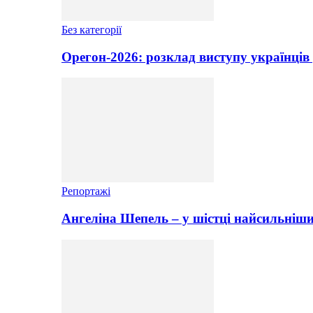
Без категорії
Орегон-2026: розклад виступу українців 
Репортажі
Ангеліна Шепель – у шістці найсильніши