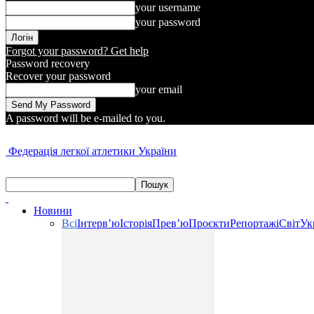
your username
your password
Forgot your password? Get help
Password recovery
Recover your password
your email
A password will be e-mailed to you.
Федерація легкої атлетики України
Новини
Всі
Інтерв’ю
Історія
Прев’ю
Проєкти
Репортажі
Світ
Ук