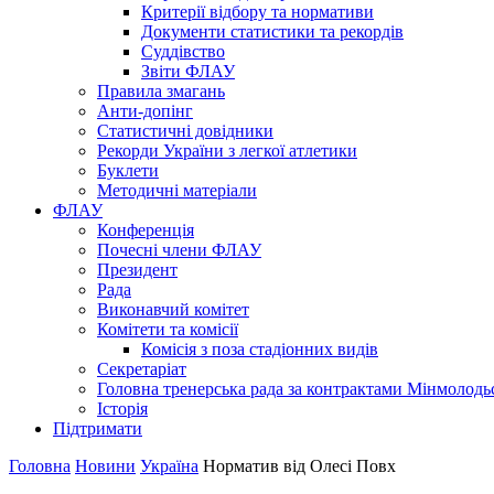
Критерії відбору та нормативи
Документи статистики та рекордів
Суддівство
Звіти ФЛАУ
Правила змагань
Анти-допінг
Статистичні довідники
Рекорди України з легкої атлетики
Буклети
Методичні матеріали
ФЛАУ
Конференція
Почесні члени ФЛАУ
Президент
Рада
Виконавчий комітет
Комітети та комісії
Комісія з поза стадіонних видів
Секретаріат
Головна тренерська рада за контрактами Мінмолодь
Історія
Підтримати
Головна
Новини
Україна
Норматив від Олесі Повх