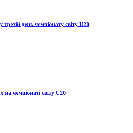
у третій день чемпіонату світу U20
х на чемпіонаті світу U20