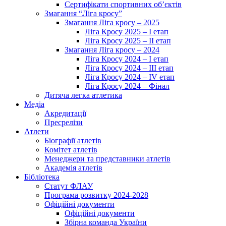
Сертифікати спортивних об’єктів
Змагання “Ліга кросу”
Змагання Ліга кросу – 2025
Ліга Кросу 2025 – I етап
Ліга Кросу 2025 – II етап
Змагання Ліга кросу – 2024
Ліга Кросу 2024 – I етап
Ліга Кросу 2024 – III етап
Ліга Кросу 2024 – IV етап
Ліга Кросу 2024 – Фінал
Дитяча легка атлетика
Медіа
Акредитації
Пресрелізи
Атлети
Біографії атлетів
Комітет атлетів
Менеджери та представники атлетів
Академія атлетів
Бібліотека
Статут ФЛАУ
Програма розвитку 2024-2028
Офіційні документи
Офіційні документи
Збірна команда України