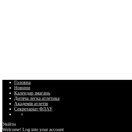
Головна
Новини
Календар змагань
Дитяча легка атлетика
Академія атлетів
Секретаріат ФЛАУ
Увійти
Welcome! Log into your account