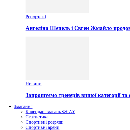
Репортажі
Ангеліна Шепель і Євген Жмайло продов
Новини
Запрошуємо тренерів вищої категорії та 
Змагання
Календар змагань ФЛАУ
Статистика
Спортивні розряди
Спортивні арени