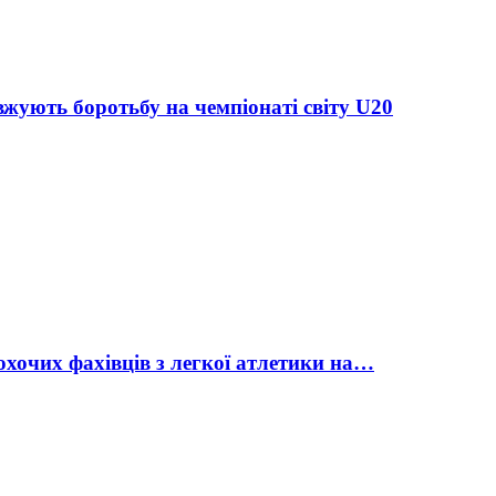
жують боротьбу на чемпіонаті світу U20
охочих фахівців з легкої атлетики на…