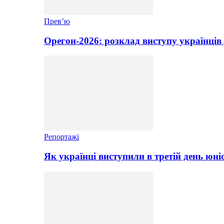
Прев’ю
Орегон-2026: розклад виступу українців 
Репортажі
Як українці виступили в третій день юні