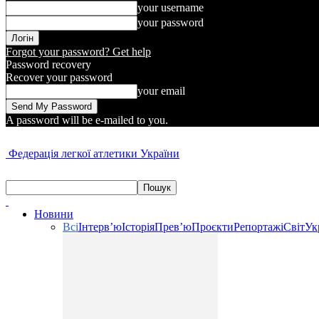
your username
your password
Forgot your password? Get help
Password recovery
Recover your password
your email
A password will be e-mailed to you.
Федерація легкої атлетики України
Новини
Всі
Інтерв’ю
Історія
Прев’ю
Проєкти
Репортажі
Світ
Ук