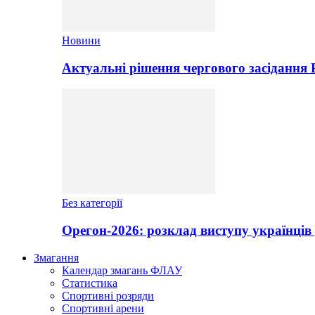
Новини
Актуальні рішення чергового засідання
Без категорії
Орегон-2026: розклад виступу українців 
Змагання
Календар змагань ФЛАУ
Статистика
Спортивні розряди
Спортивні арени