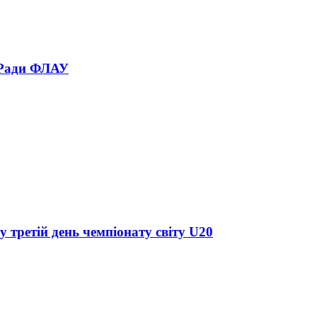
 Ради ФЛАУ
у третій день чемпіонату світу U20