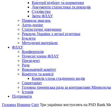
Критерії відбору та нормативи
Документи статистики та рекордів
Суддівство
Звіти ФЛАУ
Правила змагань
Анти-допінг
Статистичні довідники
Рекорди України з легкої атлетики
Буклети
Методичні матеріали
ФЛАУ
Конференція
Почесні члени ФЛАУ
Президент
Рада
Виконавчий комітет
Комітети та комісії
Комісія з поза стадіонних видів
Секретаріат
Головна тренерська рада за контрактами Мінмолодь
Історія
Підтримати
Головна
Новини
Світ
Три українки виступлять на PSD Bank Me