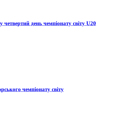
у четвертий день чемпіонату світу U20
орського чемпіонату світу