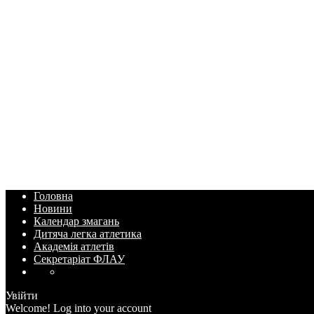
Головна
Новини
Календар змагань
Дитяча легка атлетика
Академія атлетів
Секретаріат ФЛАУ
Увійти
Welcome! Log into your account