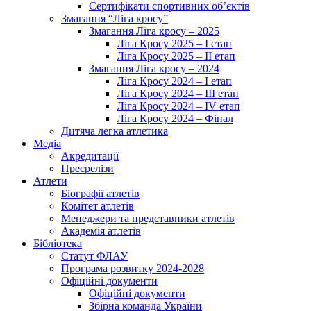
Сертифікати спортивних об’єктів
Змагання “Ліга кросу”
Змагання Ліга кросу – 2025
Ліга Кросу 2025 – I етап
Ліга Кросу 2025 – II етап
Змагання Ліга кросу – 2024
Ліга Кросу 2024 – I етап
Ліга Кросу 2024 – III етап
Ліга Кросу 2024 – IV етап
Ліга Кросу 2024 – Фінал
Дитяча легка атлетика
Медіа
Акредитації
Пресрелізи
Атлети
Біографії атлетів
Комітет атлетів
Менеджери та представники атлетів
Академія атлетів
Бібліотека
Статут ФЛАУ
Програма розвитку 2024-2028
Офіційні документи
Офіційні документи
Збірна команда України