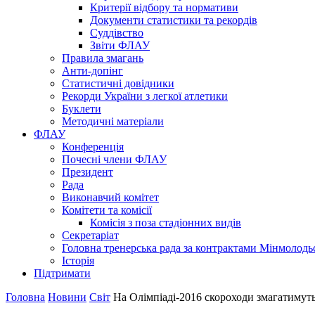
Критерії відбору та нормативи
Документи статистики та рекордів
Суддівство
Звіти ФЛАУ
Правила змагань
Анти-допінг
Статистичні довідники
Рекорди України з легкої атлетики
Буклети
Методичні матеріали
ФЛАУ
Конференція
Почесні члени ФЛАУ
Президент
Рада
Виконавчий комітет
Комітети та комісії
Комісія з поза стадіонних видів
Секретаріат
Головна тренерська рада за контрактами Мінмолодь
Історія
Підтримати
Головна
Новини
Світ
На Олімпіаді-2016 скороходи змагатимутьс