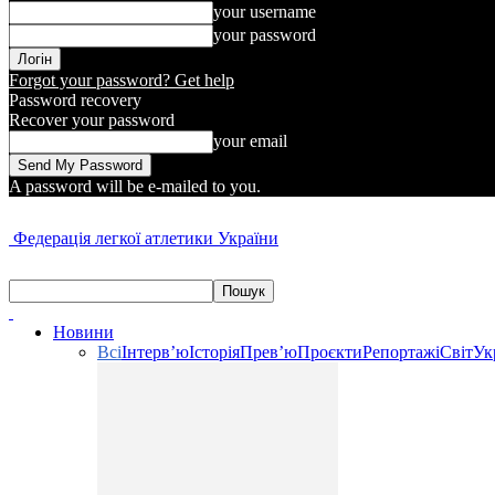
your username
your password
Forgot your password? Get help
Password recovery
Recover your password
your email
A password will be e-mailed to you.
Федерація легкої атлетики України
Новини
Всі
Інтерв’ю
Історія
Прев’ю
Проєкти
Репортажі
Світ
Ук