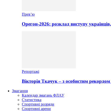
Прев’ю
Орегон-2026: розклад виступу українців,
Репортажі
Вікторія Ткачук – з особистим рекордом 
Змагання
Календар змагань ФЛАУ
Статистика
Спортивні розряди
Спортивні арени