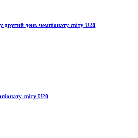
у другий день чемпіонату світу U20
піонату світу U20