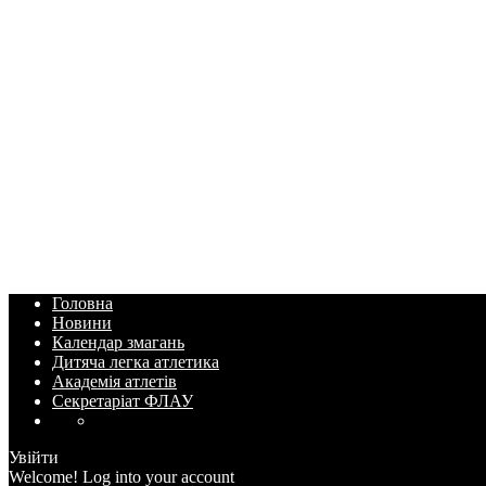
Головна
Новини
Календар змагань
Дитяча легка атлетика
Академія атлетів
Секретаріат ФЛАУ
Увійти
Welcome! Log into your account