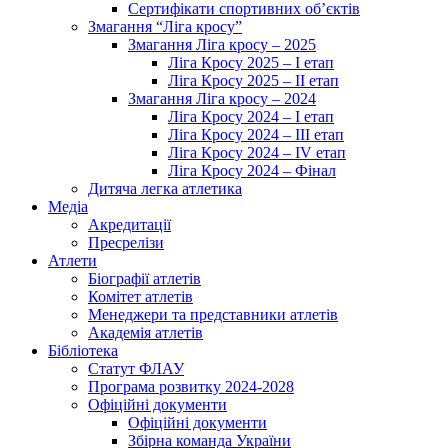
Сертифікати спортивних об’єктів
Змагання “Ліга кросу”
Змагання Ліга кросу – 2025
Ліга Кросу 2025 – I етап
Ліга Кросу 2025 – II етап
Змагання Ліга кросу – 2024
Ліга Кросу 2024 – I етап
Ліга Кросу 2024 – III етап
Ліга Кросу 2024 – IV етап
Ліга Кросу 2024 – Фінал
Дитяча легка атлетика
Медіа
Акредитації
Пресрелізи
Атлети
Біографії атлетів
Комітет атлетів
Менеджери та представники атлетів
Академія атлетів
Бібліотека
Статут ФЛАУ
Програма розвитку 2024-2028
Офіційні документи
Офіційні документи
Збірна команда України