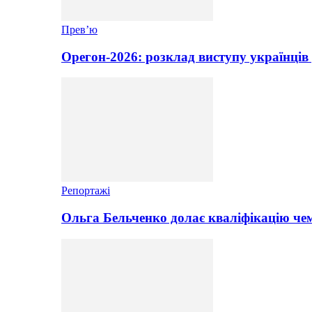
Прев’ю
Орегон-2026: розклад виступу українців 
Репортажі
Ольга Бельченко долає кваліфікацію чем