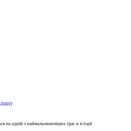
спорту
я на одній з наймальовничіших трас в історії