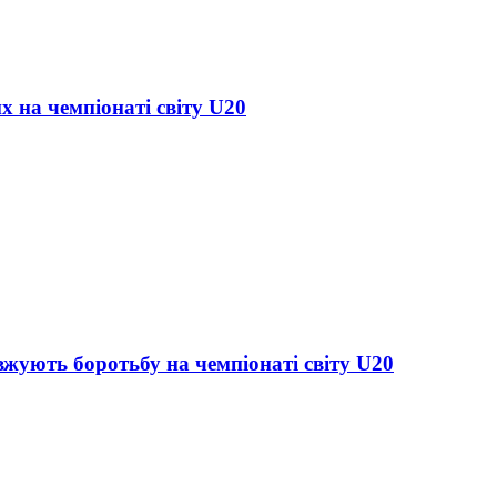
х на чемпіонаті світу U20
жують боротьбу на чемпіонаті світу U20