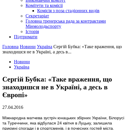
Виконавчий комітет
Комітети та комісії
Комісія з поза стадіонних видів
Секретаріат
Головна тренерська рада за контрактами
Мінмолодьспорту
Історія
Підтримати
Головна
Новини
Україна
Сергій Бубка: «Таке враження, що
знаходишся не в Україні, а десь в...
Новини
Україна
Сергій Бубка: «Таке враження, що
знаходишся не в Україні, а десь в
Європі»
27.04.2016
Міжнародна матчева зустріч юнацьких збірних України, Білорусі
та Туреччини, яка відбулася 24 квітня в Луцьку, залишила
приємні спогади і в спортсменів, і в почесних гостей міста.