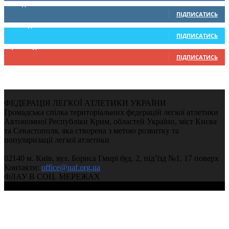
0
Підписників
ПІДПИСАТИСЬ
234
Підписників
ПІДПИСАТИСЬ
9,370
Підписників
ПІДПИСАТИСЬ
ФЕДЕРАЦІЯ ЛЕГКОЇ АТЛЕТИКИ УКРАЇНИ
Громадська спілка територіальних федерацій легкої атлетики
Автономної Республіки Крим, областей України, міст Києва
та Севастополя, яка створена з метою розвитку та
популяризації легкої атлетики
02140 м. Київ, вул. Бориса Гмирі буд. 2, під’їзд №1, 17 поверх
Контакти:
office@uaf.org.ua
ФЛАУ В СОЦ. МЕРЕЖАХ
© 2004-2026, Федерація легкої атлетики України