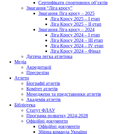
Сертифікати спортивних об’єктів
Змагання “Ліга кросу”
Змагання Ліга кросу – 2025
Ліга Кросу 2025 – I етап
Ліга Кросу 2025 – II етап
Змагання Ліга кросу – 2024
Ліга Кросу 2024 – I етап
Ліга Кросу 2024 – III етап
Ліга Кросу 2024 – IV етап
Ліга Кросу 2024 – Фінал
Дитяча легка атлетика
Медіа
Акредитації
Пресрелізи
Атлети
Біографії атлетів
Комітет атлетів
Менеджери та представники атлетів
Академія атлетів
Бібліотека
Статут ФЛАУ
Програма розвитку 2024-2028
Офіційні документи
Офіційні документи
Збірна команда України