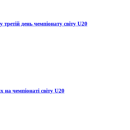
у третій день чемпіонату світу U20
х на чемпіонаті світу U20