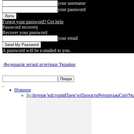
your username
your password
Forgot your password? Get help
Password recovery
Recover your password
your email
A password will be e-mailed to you.
Федерація легкої атлетики України
Новини
Всі
Інтерв’ю
Історія
Прев’ю
Проєкти
Репортажі
Світ
Ук