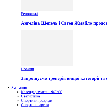
Репортажі
Ангеліна Шепель і Євген Жмайло продов
Новини
Запрошуємо тренерів вищої категорії та 
Змагання
Календар змагань ФЛАУ
Статистика
Спортивні розряди
Спортивні арени