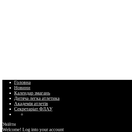
Головна
Новини
Календар змагань
Дитяча легка атлетика
Академія атлетів
Секретаріат ФЛАУ
Увійти
Welcome! Log into your account