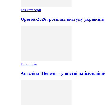
Без категорії
Орегон-2026: розклад виступу українців 
Репортажі
Ангеліна Шепель – у шістці найсильніши