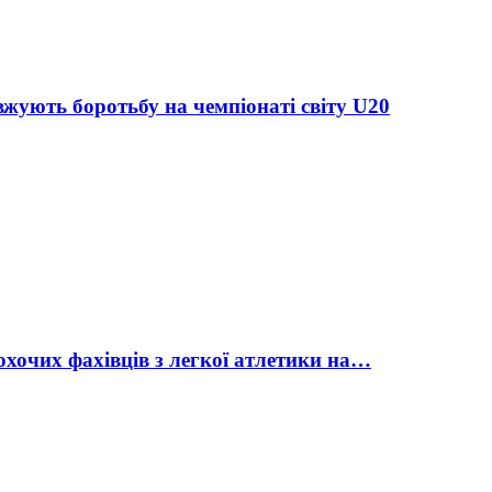
жують боротьбу на чемпіонаті світу U20
охочих фахівців з легкої атлетики на…