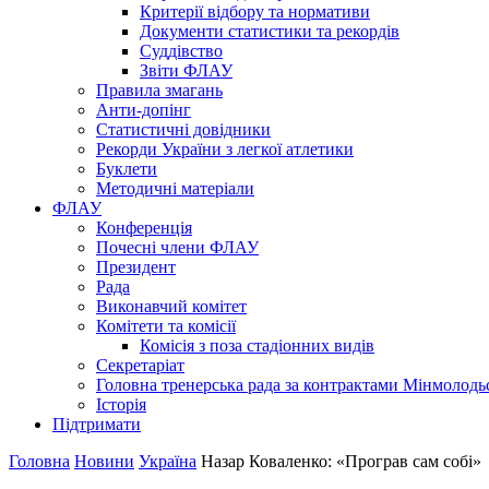
Критерії відбору та нормативи
Документи статистики та рекордів
Суддівство
Звіти ФЛАУ
Правила змагань
Анти-допінг
Статистичні довідники
Рекорди України з легкої атлетики
Буклети
Методичні матеріали
ФЛАУ
Конференція
Почесні члени ФЛАУ
Президент
Рада
Виконавчий комітет
Комітети та комісії
Комісія з поза стадіонних видів
Секретаріат
Головна тренерська рада за контрактами Мінмолодь
Історія
Підтримати
Головна
Новини
Україна
Назар Коваленко: «Програв сам собі»