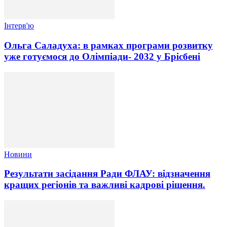
Інтерв'ю
Ольга Саладуха: в рамках програми розвитку
уже готуємося до Олімпіади- 2032 у Брісбені
Новини
Результати засідання Ради ФЛАУ: відзначення
кращих регіонів та важливі кадрові рішення.