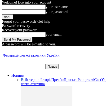
Welcome! Log into your account
your username
your password
Forgot your password? Get help
Password recovery
Recover your password
your email
A password will be e-mailed to you.
Федерація легкої атлетики України
Новини
Всі
Інтерв’ю
Історія
Прев’ю
Проєкти
Репортажі
Світ
Ук
легка атлетика