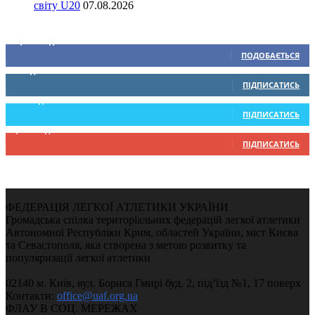
світу U20
07.08.2026
Ми у соціальних мережах
15,104
Підписників
ПОДОБАЄТЬСЯ
0
Підписників
ПІДПИСАТИСЬ
234
Підписників
ПІДПИСАТИСЬ
9,370
Підписників
ПІДПИСАТИСЬ
ФЕДЕРАЦІЯ ЛЕГКОЇ АТЛЕТИКИ УКРАЇНИ
Громадська спілка територіальних федерацій легкої атлетики
Автономної Республіки Крим, областей України, міст Києва
та Севастополя, яка створена з метою розвитку та
популяризації легкої атлетики
02140 м. Київ, вул. Бориса Гмирі буд. 2, під’їзд №1, 17 поверх
Контакти:
office@uaf.org.ua
ФЛАУ В СОЦ. МЕРЕЖАХ