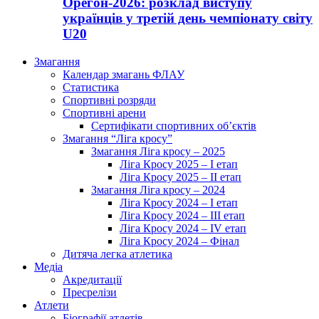
Орегон-2026: розклад виступу
українців у третій день чемпіонату світу
U20
Змагання
Календар змагань ФЛАУ
Статистика
Спортивні розряди
Спортивні арени
Сертифікати спортивних об’єктів
Змагання “Ліга кросу”
Змагання Ліга кросу – 2025
Ліга Кросу 2025 – I етап
Ліга Кросу 2025 – II етап
Змагання Ліга кросу – 2024
Ліга Кросу 2024 – I етап
Ліга Кросу 2024 – III етап
Ліга Кросу 2024 – IV етап
Ліга Кросу 2024 – Фінал
Дитяча легка атлетика
Медіа
Акредитації
Пресрелізи
Атлети
Біографії атлетів