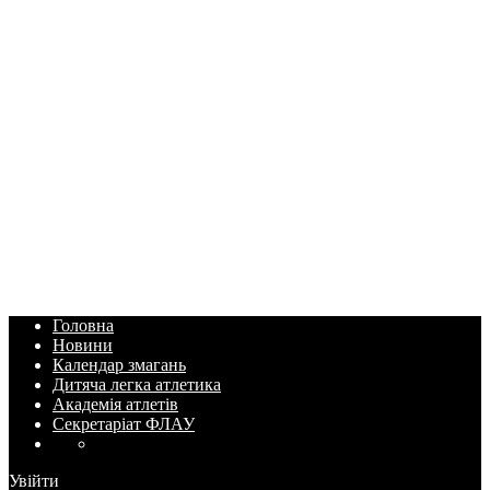
Головна
Новини
Календар змагань
Дитяча легка атлетика
Академія атлетів
Секретаріат ФЛАУ
Увійти