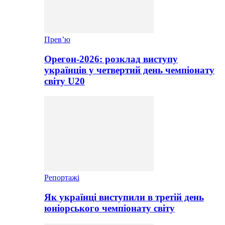
Прев’ю
Орегон-2026: розклад виступу
українців у четвертий день чемпіонату
світу U20
Репортажі
Як українці виступили в третій день
юніорського чемпіонату світу