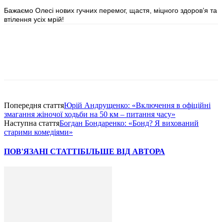
Бажаємо Олесі нових гучних перемог, щастя, міцного здоров’я та
втілення усіх мрій!
Попередня стаття
Юрій Андрущенко: «Включення в офіційні
змагання жіночої ходьби на 50 км – питання часу»
Наступна стаття
Богдан Бондаренко: «Бонд? Я вихований
старими комедіями»
ПОВ'ЯЗАНІ СТАТТІ
БІЛЬШЕ ВІД АВТОРА