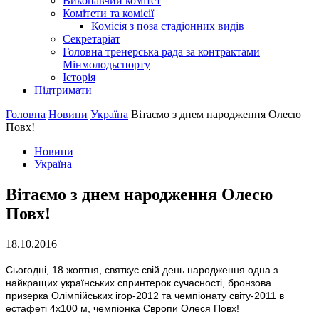
Виконавчий комітет
Комітети та комісії
Комісія з поза стадіонних видів
Секретаріат
Головна тренерська рада за контрактами
Мінмолодьспорту
Історія
Підтримати
Головна
Новини
Україна
Вітаємо з днем народження Олесю
Повх!
Новини
Україна
Вітаємо з днем народження Олесю
Повх!
18.10.2016
Сьогодні, 18 жовтня, святкує свій день народження одна з
найкращих українських спринтерок сучасності, бронзова
призерка Олімпійських ігор-2012 та чемпіонату світу-2011 в
естафеті 4х100 м, чемпіонка Європи Олеся Повх!