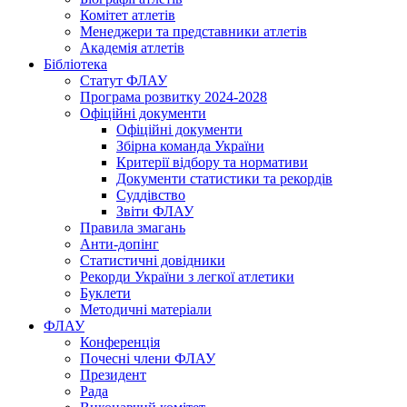
Комітет атлетів
Менеджери та представники атлетів
Академія атлетів
Бібліотека
Статут ФЛАУ
Програма розвитку 2024-2028
Офіційні документи
Офіційні документи
Збірна команда України
Критерії відбору та нормативи
Документи статистики та рекордів
Суддівство
Звіти ФЛАУ
Правила змагань
Анти-допінг
Статистичні довідники
Рекорди України з легкої атлетики
Буклети
Методичні матеріали
ФЛАУ
Конференція
Почесні члени ФЛАУ
Президент
Рада