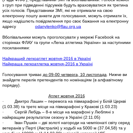
з груп при підведенні підсумків будуть враховуватися як третина
усіх голосів. Представники ЗМІ, які не отримали на свою
електронну пошту анкети для голосування, можуть отримати їх,
якщо надішлють повідомлення про своє бажання на електронну
адресу
odanylenko@flau.org.ua
Вболівальники можуть проголосувати у мережі Facebook на
сторінках ФЛАУ та групи «Легка атлетика України» за наступними
посиланнями:
Найкращий легкоатлет жовтня-2016 в Україні
Найкраща легкоатлетка жовтня-2016 в Україні
Голосування триває
до 09-00 четверга, 10 листопада
. Нижче ви
знайдете перелік претендентів по номінаціям (в алфавітному
порядку).
Атлет жовтня 2016
· Дмитро Лашин – перемога на півмарафоні у Білій Церкві
(1:03.38) та третє місце на півмарафоні у Кракові (1:03.23)
· Сергій Лебідь – 8-е місце на марафоні у Любляні з
найкращим результатом сезону в Україні (2:11.05)
· Іван Пушкін – дві золоті нагороди на чемпіонаті світу серед
ветеранів у Перті (Австралія) у ходьбі на 5000 м (37.04,58) та у