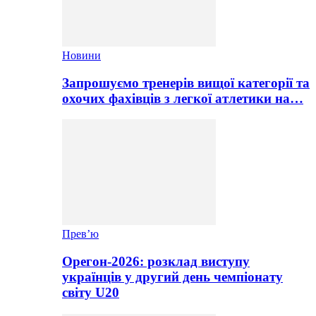
Новини
Запрошуємо тренерів вищої категорії та
охочих фахівців з легкої атлетики на…
Прев’ю
Орегон-2026: розклад виступу
українців у другий день чемпіонату
світу U20