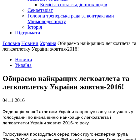
Комісія з поза стадіонних видів
Секретаріат
Головна тренерська рада за контрактами
Мінмолодьспорту
Історія
Підтримати
Головна
Новини
Україна
Обираємо найкращих легкоатлета та
легкоатлетку України жовтня-2016!
Новини
Україна
Обираємо найкращих легкоатлета та
легкоатлетку України жовтня-2016!
04.11.2016
Федерація легкої атлетики України запрошує вас узяти участь у
голосуванні по визначенню найкращих легкоатлета і
легкоатлетки України жовтня 2016-го року.
Голосування проводиться серед трьох груп: експертна група
(Рада ФЛАУ), представники ЗМІ та вболівальники. Голоси кожної