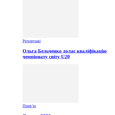
Репортажі
Ольга Бельченко долає кваліфікацію
чемпіонату світу U20
Прев’ю