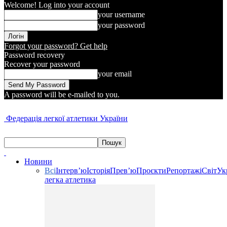
Welcome! Log into your account
your username
your password
Forgot your password? Get help
Password recovery
Recover your password
your email
A password will be e-mailed to you.
Федерація легкої атлетики України
Новини
Всі
Інтерв’ю
Історія
Прев’ю
Проєкти
Репортажі
Світ
Ук
легка атлетика