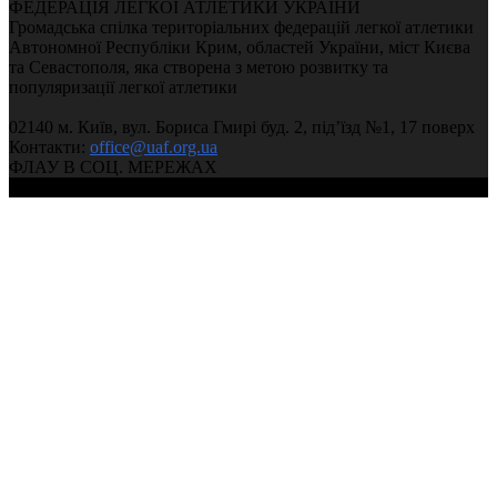
ФЕДЕРАЦІЯ ЛЕГКОЇ АТЛЕТИКИ УКРАЇНИ
Громадська спілка територіальних федерацій легкої атлетики
Автономної Республіки Крим, областей України, міст Києва
та Севастополя, яка створена з метою розвитку та
популяризації легкої атлетики
02140 м. Київ, вул. Бориса Гмирі буд. 2, під’їзд №1, 17 поверх
Контакти:
office@uaf.org.ua
ФЛАУ В СОЦ. МЕРЕЖАХ
© 2004-2026, Федерація легкої атлетики України