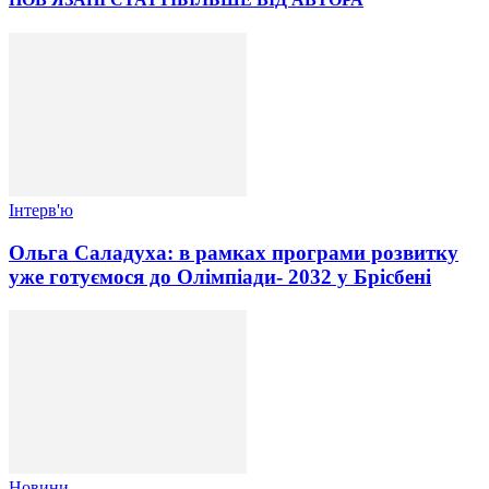
Інтерв'ю
Ольга Саладуха: в рамках програми розвитку
уже готуємося до Олімпіади- 2032 у Брісбені
Новини