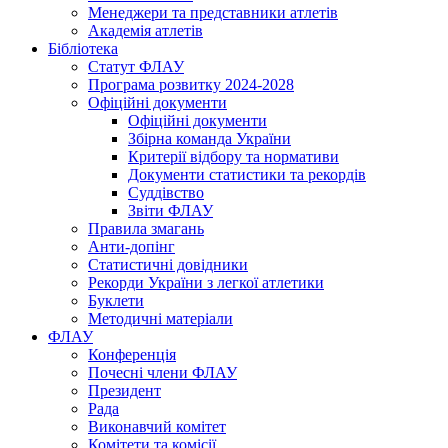
Менеджери та представники атлетів
Академія атлетів
Бібліотека
Статут ФЛАУ
Програма розвитку 2024-2028
Офіційні документи
Офіційні документи
Збірна команда України
Критерії відбору та нормативи
Документи статистики та рекордів
Суддівство
Звіти ФЛАУ
Правила змагань
Анти-допінг
Статистичні довідники
Рекорди України з легкої атлетики
Буклети
Методичні матеріали
ФЛАУ
Конференція
Почесні члени ФЛАУ
Президент
Рада
Виконавчий комітет
Комітети та комісії