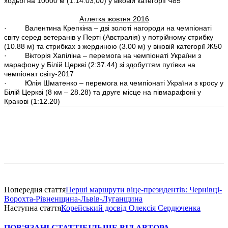
ходьбі на 10000 м (1:14.03,00) у віковій категорії Ч85
Атлетка жовтня 2016
· Валентина Крепкіна – дві золоті нагороди на чемпіонаті
світу серед ветеранів у Перті (Австралія) у потрійному стрибку
(10.88 м) та стрибках з жердиною (3.00 м) у віковій категорії Ж50
· Вікторія Хапіліна – перемога на чемпіонаті України з
марафону у Білій Церкві (2:37.44) зі здобуттям путівки на
чемпіонат світу-2017
· Юлія Шматенко – перемога на чемпіонаті України з кросу у
Білій Церкві (8 км – 28.28) та друге місце на півмарафоні у
Кракові (1:12.20)
Попередня стаття
Перші маршрути віце-президентів: Чернівці-
Ворохта-Рівненщина-Львів-Луганщина
Наступна стаття
Корейський досвід Олексія Сердюченка
ПОВ'ЯЗАНІ СТАТТІ
БІЛЬШЕ ВІД АВТОРА