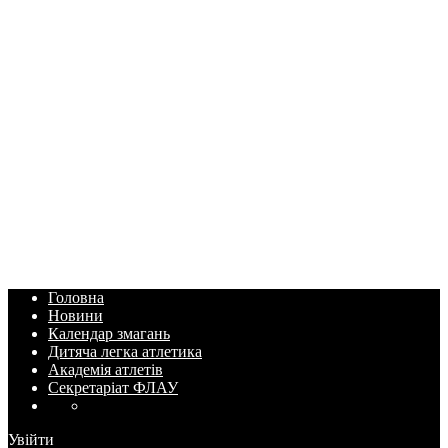
Головна
Новини
Календар змагань
Дитяча легка атлетика
Академія атлетів
Секретаріат ФЛАУ
Увійти