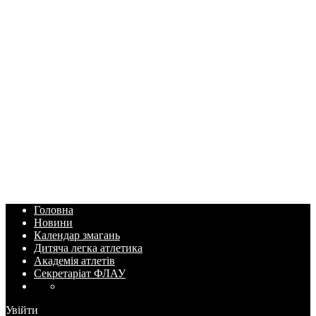
Головна
Новини
Календар змагань
Дитяча легка атлетика
Академія атлетів
Секретаріат ФЛАУ
Увійти