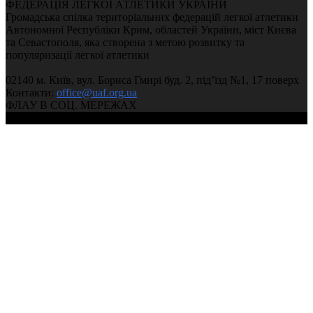
ФЕДЕРАЦІЯ ЛЕГКОЇ АТЛЕТИКИ УКРАЇНИ
Громадська спілка територіальних федерацій легкої атлетики
Автономної Республіки Крим, областей України, міст Києва
та Севастополя, яка створена з метою розвитку та
популяризації легкої атлетики
02140 м. Київ, вул. Бориса Гмирі буд. 2, під’їзд №1, 17 поверх
Контакти:
office@uaf.org.ua
ФЛАУ В СОЦ. МЕРЕЖАХ
© 2004-2026, Федерація легкої атлетики України