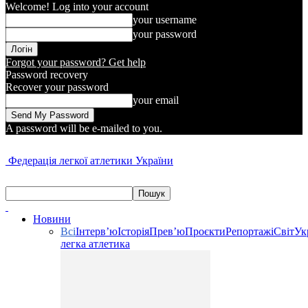
Welcome! Log into your account
your username
your password
Forgot your password? Get help
Password recovery
Recover your password
your email
A password will be e-mailed to you.
Федерація легкої атлетики України
Новини
Всі
Інтерв’ю
Історія
Прев’ю
Проєкти
Репортажі
Світ
Ук
легка атлетика