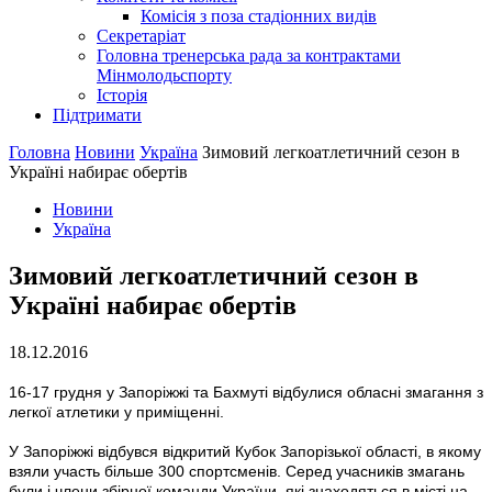
Комісія з поза стадіонних видів
Секретаріат
Головна тренерська рада за контрактами
Мінмолодьспорту
Історія
Підтримати
Головна
Новини
Україна
Зимовий легкоатлетичний сезон в
Україні набирає обертів
Новини
Україна
Зимовий легкоатлетичний сезон в
Україні набирає обертів
18.12.2016
16-17 грудня у Запоріжжі та Бахмуті відбулися обласні змагання з
легкої атлетики у приміщенні.
У Запоріжжі відбувся відкритий Кубок Запорізької області, в якому
взяли участь більше 300 спортсменів. Серед учасників змагань
були і члени збірної команди України, які знаходяться в місті на