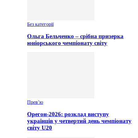
Без категорії
Ольга Бельченко – срібна призерка
юніорського чемпіонату світу
Прев’ю
Орегон-2026: розклад виступу
українців у четвертий день чемпіонату
світу U20