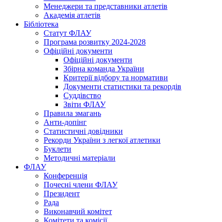
Менеджери та представники атлетів
Академія атлетів
Бібліотека
Статут ФЛАУ
Програма розвитку 2024-2028
Офіційні документи
Офіційні документи
Збірна команда України
Критерії відбору та нормативи
Документи статистики та рекордів
Суддівство
Звіти ФЛАУ
Правила змагань
Анти-допінг
Статистичні довідники
Рекорди України з легкої атлетики
Буклети
Методичні матеріали
ФЛАУ
Конференція
Почесні члени ФЛАУ
Президент
Рада
Виконавчий комітет
Комітети та комісії