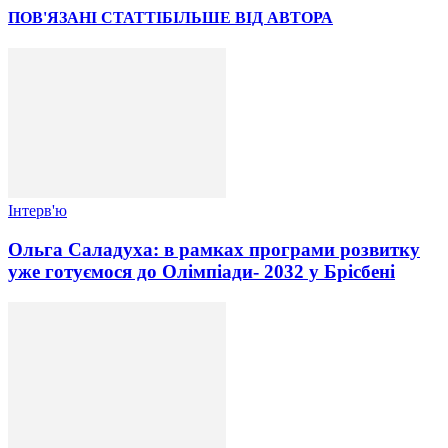
ПОВ'ЯЗАНІ СТАТТІ
БІЛЬШЕ ВІД АВТОРА
Інтерв'ю
Ольга Саладуха: в рамках програми розвитку
уже готуємося до Олімпіади- 2032 у Брісбені