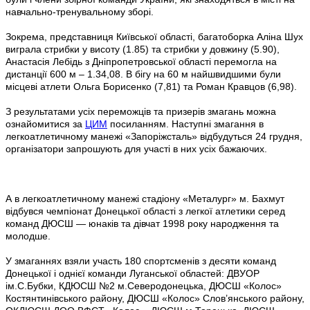
навчально-тренувальному зборі.
Зокрема, представниця Київської області, багатоборка Аліна Шух
виграла стрибки у висоту (1.85) та стрибки у довжину (5.90),
Анастасія Лебідь з Дніпропетровської області перемогла на
дистанції 600 м – 1.34,08. В бігу на 60 м найшвидшими були
місцеві атлети Ольга Борисенко (7,81) та Роман Кравцов (6,98).
З результатами усіх переможців та призерів змагань можна
ознайомитися за
ЦИМ
посиланням. Наступні змагання в
легкоатлетичному манежі «Запоріжсталь» відбудуться 24 грудня,
організатори запрошують для участі в них усіх бажаючих.
А в легкоатлетичному манежі стадіону «Металург» м. Бахмут
відбувся чемпіонат Донецької області з легкої атлетики серед
команд ДЮСШ — юнаків та дівчат 1998 року народження та
молодше.
У змаганнях взяли участь 180 спортсменів з десяти команд
Донецької і однієї команди Луганської областей: ДВУОР
ім.С.Бубки, КДЮСШ №2 м.Северодонецька, ДЮСШ «Колос»
Костянтинівського району, ДЮСШ «Колос» Слов’янського району,