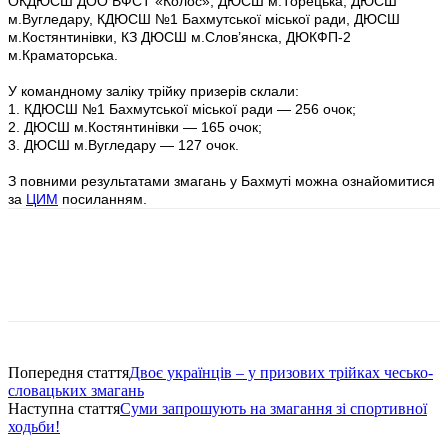
ОКДЮСШ ДОО ВФСТ «Колос», ДЮСШ м.Торецька, ДЮСШ
м.Вугледару, КДЮСШ №1 Бахмутської міської ради, ДЮСШ
м.Костянтинівки, КЗ ДЮСШ м.Слов’янска, ДЮКФП-2
м.Краматорська.
У командному заліку трійку призерів склали:
1. КДЮСШ №1 Бахмутської міської ради — 256 очок;
2. ДЮСШ м.Костянтинівки — 165 очок;
3. ДЮСШ м.Вугледару — 127 очок.
З повними результатами змагань у Бахмуті можна ознайомитися
за
ЦИМ
посиланням.
Попередня стаття
Двоє українців – у призових трійках чесько-
словацьких змагань
Наступна стаття
Суми запрошують на змагання зі спортивної
ходьби!