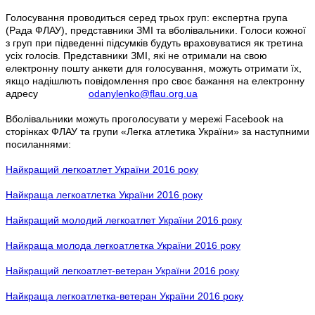
Голосування проводиться серед трьох груп: експертна група
(Рада ФЛАУ), представники ЗМІ та вболівальники. Голоси кожної
з груп при підведенні підсумків будуть враховуватися як третина
усіх голосів. Представники ЗМІ, які не отримали на свою
електронну пошту анкети для голосування, можуть отримати їх,
якщо надішлють повідомлення про своє бажання на електронну
адресу
odanylenko@flau.org.ua
Вболівальники можуть проголосувати у мережі Facebook на
сторінках ФЛАУ та групи «Легка атлетика України» за наступними
посиланнями:
Найкращий легкоатлет України 2016 року
Найкраща легкоатлетка України 2016 року
Найкращий молодий легкоатлет України 2016 року
Найкраща молода легкоатлетка України 2016 року
Найкращий легкоатлет-ветеран України 2016 року
Найкраща легкоатлетка-ветеран України 2016 року