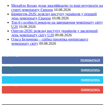
Михайло Кохан долає кваліфікацію та інші результати на
старті чемпіонату Європи
10.08.2026
Бірмінгем-2026: розклад виступу українців у перший
день чемпіонату Європи
10.08.2026
Топ-6 і особисті рекорди на завершення чемпіонату світу
U20
10.08.2026
Орегон-2026: розклад виступу українців у заключний
день чемпіонату світу U20
09.08.2026
Ольга Бельченко – срібна призерка юніорського
чемпіонату світу
09.08.2026
Ми у соціальних мережах
15,104
Підписників
ПОДОБАЄТЬСЯ
0
Підписників
ПІДПИСАТИСЬ
234
Підписників
ПІДПИСАТИСЬ
9,370
Підписників
ПІДПИСАТИСЬ