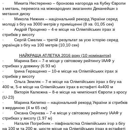
· Микита Нестеренко – бронзова нагорода на Кубку Європи
з метань, перемога на міжнародних змаганнях Деканейшн з
метання диску
· Микола Нижник – національний рекорд України серед
молоді з бігу на 3000 метрів у приміщенні (8 хв. 01,05 сек)
· Андрій Проценко – 4-е місце на Олімпійських іграх зі
стрибків у висоту
· Сергій Смелик – третій результат за усю історію серед
українців з бігу на 100 метрів (10,10 сек)
НАЙКРАЩА АТЛЕТКА 2016 року (10 номінанток)
· Марина Бех – 7-е місце у світовому рейтингу ІААФ у
стрибках у довжину (6.93 м)
· Ірина Геращенко – 10-е місце на Олімпійських іграх зі
стрибків у висоту
· Ольга Земляк – 7-е місце на Олімпійських іграх з бігу на
400 м, 5-е місце на Олімпійських іграх в естафеті 4х400 м
· Вікторія Калюжна – 8-е місце на чемпіонаті Європи з кросу
(U-23)
· Марина Килипко – національний рекорд України зі стрибків
з жердиною (4 м 65 см)
· Оксана Окунєва – 7-е місце у світовому рейтингу ІААФ у
стрибках у висоту (1.97 м)
· Наталія Погребняк – півфіналістка Олімпійських ігор з бігу
на 100 м та 200 м, шосте місце на Олімпійських іграх в естафеті