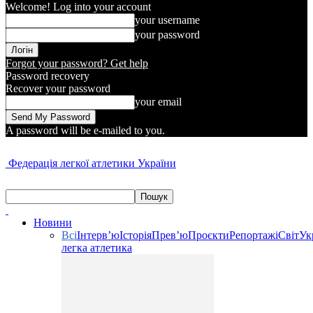
Welcome! Log into your account
your username
your password
Forgot your password? Get help
Password recovery
Recover your password
your email
A password will be e-mailed to you.
Федерація легкої атлетики України
Новини
Всі
Інтерв’ю
Історія
Прев’ю
Проєкти
Репортажі
Світ
Ук
легка атлетика