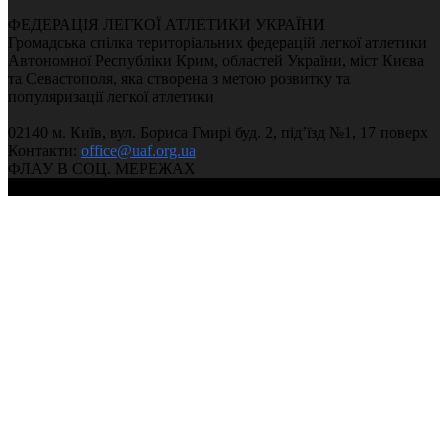
ФЕДЕРАЦІЯ ЛЕГКОЇ АТЛЕТИКИ УКРАЇНИ
Громадська спілка територіальних федерацій легкої атлетики
Автономної Республіки Крим, областей України, міст Києва
та Севастополя, яка створена з метою розвитку та
популяризації легкої атлетики
02140 м. Київ, вул. Бориса Гмирі буд. 2, під’їзд №1, 17 поверх
Контакти:
office@uaf.org.ua
ФЛАУ В СОЦ. МЕРЕЖАХ
© 2004-2026, Федерація легкої атлетики України