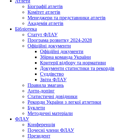
Атлети
Біографії атлетів
Комітет атлетів
Менеджери та представники атлетів
Академія атлетів
Бібліотека
Статут ФЛАУ
Програма розвитку 2024-2028
Офіційні документи
Офіційні документи
Збірна команда України
Критерії відбору та нормативи
Документи статистики та рекордів
Суддівство
Звіти ФЛАУ
Правила змагань
Анти-допінг
Статистичні довідники
Рекорди України з легкої атлетики
Буклети
Методичні матеріали
ФЛАУ
Конференція
Почесні члени ФЛАУ
Президент