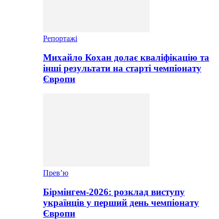
Репортажі
Михайло Кохан долає кваліфікацію та
інші результати на старті чемпіонату
Європи
Прев’ю
Бірмінгем-2026: розклад виступу
українців у перший день чемпіонату
Європи