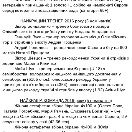
ветеранів у приміщенні; 1 золото і 1 срібло на чемпіонаті Європи
серед ветеранів з позастадіонних видів (категорія 65+)
НАЙКРАЩИЙ ТРЕНЕР 2016 року (5 номінантів)
· Віктор Бондаренко – тренер бронзового призера
Олімпійських ігор зі стрибків у висоту Богдана Бондаренка
· Геннадій Зуєв – тренер володаря 4-го місця Олімпійських
ігор зі стрибків у висоту Андрія Проценка
· Андрій Попеляєв – тренер чемпіонки Європи з бігу на 800
метрів Наталії Прищепи
· Віктор Шевцов – тренер рекордсменки України зі стрибків з
жердиною Марини Килипко
· Майя Шух – тренер чемпіонки Європи (U-18) з
семиборства, володарки юнацького найвищого досягнення у
семиборстві (6186 очок), юніорського рекорду України у
приміщенні з п’ятиборства (4354), співвласниці національного
юнацького рекорду Україні зі стрибків у висоту (1.92) Аліни Шух
НАЙКРАЩА КОМАНДА 2016 року (5 номінантів)
· Жіноча естафетна збірна України 4х100 м (Олеся Повх,
Наталія Погребняк, Марія Рємєнь, Єлизавета Бризгіна) – 6-е
місце на Олімпійських іграх, 4-е місце на чемпіонаті Європи, 8-й
результат сезону у світі (42,36 сек)
· Жіноча естафетна збірна України 4х400 м (Юлія