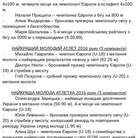
4х100 м, четверте місце на чемпіонаті Європи в естафеті 4х100
м
· Наталія Прищепа – чемпіонка Європи з бігу на 800 м
· Аліна Фьодорова – бронзова призерка чемпіонату світу у
приміщенні з багатоборства
· Марія Шаталова – 5-е місце у європейському рейтингу з
бігу на 3000 м з перешкодами (9.30,89)
НАЙКРАЩИЙ МОЛОДИЙ АТЛЕТ 2016 року (3 номінанта)
· Михайло Гаврилюк – чемпіон Європи (U-18) з метання
молота з найкращим результатом сезону у світі (82.26 м)
· Дмитро Нікітін – бронзовий призер чемпіонату Європи (U-
18) зі стрибків у висоту
· Гліб Піскунов – срібний призер чемпіонату світу (U-20) з
метання молота
НАЙКРАЩА МОЛОДА АТЛЕТКА 2016 року (3 номінанток)
· Олександра Зарицька – найвище юнацьке досягнення
України з метання списа (56.90 м), 4-е місце на чемпіонаті
Європи (U-18)
· Юлія Левченко – бронзова призерка чемпіонату світу (U-
20) зі стрибків у висоту, юніорський рекорд та повторення
рекорду України серед молоді (1.95 м)
· Аліна Шух – чемпіонка Європи (U-18) з семиборства з
юнацьким найвищим досягненням у світі (6186 очок), юніорський