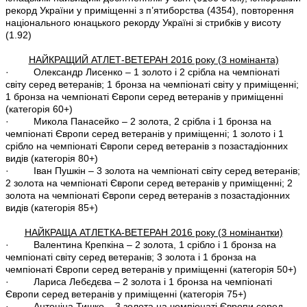
рекорд України у приміщенні з п’ятиборства (4354), повторення
національного юнацького рекорду Україні зі стрибків у висоту
(1.92)
НАЙКРАЩИЙ АТЛЕТ-ВЕТЕРАН 2016 року (3 номінанта)
· Олександр Лисенко – 1 золото і 2 срібла на чемпіонаті
світу серед ветеранів; 1 бронза на чемпіонаті світу у приміщенні;
1 бронза на чемпіонаті Європи серед ветеранів у приміщенні
(категорія 60+)
· Микола Панасейко – 2 золота, 2 срібла і 1 бронза на
чемпіонаті Європи серед ветеранів у приміщенні; 1 золото і 1
срібло на чемпіонаті Європи серед ветеранів з позастадіонних
видів (категорія 80+)
· Іван Пушкін – 3 золота на чемпіонаті світу серед ветеранів;
2 золота на чемпіонаті Європи серед ветеранів у приміщенні; 2
золота на чемпіонаті Європи серед ветеранів з позастадіонних
видів (категорія 85+)
НАЙКРАЩА АТЛЕТКА-ВЕТЕРАН 2016 року (3 номінантки)
· Валентина Крепкіна – 2 золота, 1 срібло і 1 бронза на
чемпіонаті світу серед ветеранів; 3 золота і 1 бронза на
чемпіонаті Європи серед ветеранів у приміщенні (категорія 50+)
· Лариса Лебєдєва – 2 золота і 1 бронза на чемпіонаті
Європи серед ветеранів у приміщенні (категорія 75+)
· Антоніна Тишко – 3 золота на чемпіонаті Європи серед