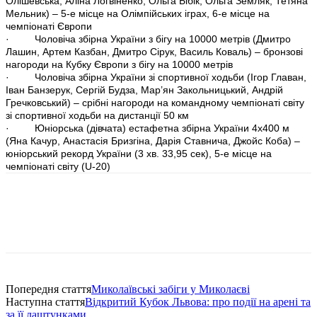
Олішевська, Аліна Логвіненко, Ольга Бібік, Ольга Земляк, Тетяна
Мельник) – 5-е місце на Олімпійських іграх, 6-е місце на
чемпіонаті Європи
· Чоловіча збірна України з бігу на 10000 метрів (Дмитро
Лашин, Артем Казбан, Дмитро Сірук, Василь Коваль) – бронзові
нагороди на Кубку Європи з бігу на 10000 метрів
· Чоловіча збірна України зі спортивної ходьби (Ігор Главан,
Іван Банзерук, Сергій Будза, Мар’ян Закольницький, Андрій
Гречковський) – срібні нагороди на командному чемпіонаті світу
зі спортивної ходьби на дистанції 50 км
· Юніорська (дівчата) естафетна збірна України 4х400 м
(Яна Качур, Анастасія Бризгіна, Дарія Ставнича, Джойс Коба) –
юніорський рекорд України (3 хв. 33,95 сек), 5-е місце на
чемпіонаті світу (U-20)
Попередня стаття
Миколаївські забіги у Миколаєві
Наступна стаття
Відкритий Кубок Львова: про події на арені та
за її лаштунками