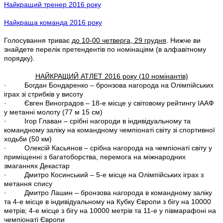
Найкращий тренер 2016 року
Найкраща команда 2016 року
Голосування триває
до 10-00 четверга, 29 грудня
. Нижче ви
знайдете перелік претендентів по номінаціям (в алфавітному
порядку).
НАЙКРАЩИЙ АТЛЕТ 2016 року (10 номінантів)
· Богдан Бондаренко – бронзова нагорода на Олімпійських
іграх зі стрибків у висоту
· Євген Виноградов – 18-е місце у світовому рейтингу ІААФ
у метанні молоту (77 м 15 см)
· Ігор Главан – срібні нагороди в індивідуальному та
командному заліку на командному чемпіонаті світу зі спортивної
ходьби (50 км)
· Олексій Касьянов – срібна нагорода на чемпіонаті світу у
приміщенні з багатоборства, перемога на міжнародних
змаганнях Декастар
· Дмитро Косинський – 5-е місце на Олімпійських іграх з
метання спису
· Дмитро Лашин – бронзова нагорода в командному заліку
та 4-е місце в індивідуальному на Кубку Європи з бігу на 10000
метрів; 4-е місце з бігу на 10000 метрів та 11-е у півмарафоні на
чемпіонаті Європи