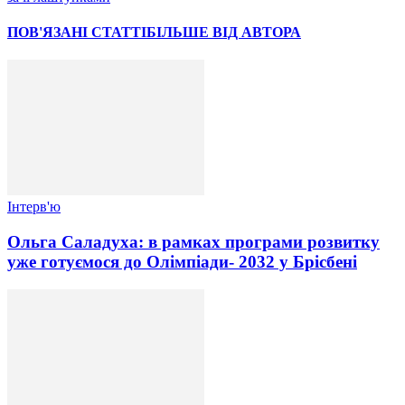
ПОВ'ЯЗАНІ СТАТТІ
БІЛЬШЕ ВІД АВТОРА
Інтерв'ю
Ольга Саладуха: в рамках програми розвитку
уже готуємося до Олімпіади- 2032 у Брісбені