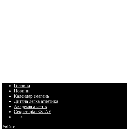
Головна
Новини
Календар змагань
Дитяча легка атлетика
Академія атлетів
Секретаріат ФЛАУ
Увійти