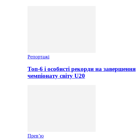
Репортажі
Топ-6 і особисті рекорди на завершення
чемпіонату світу U20
Прев’ю