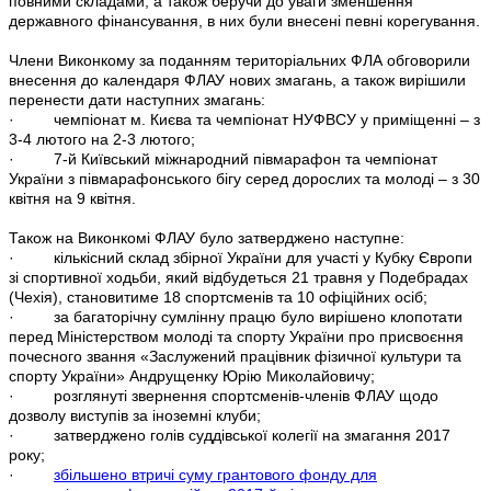
повними складами, а також беручи до уваги зменшення
державного фінансування, в них були внесені певні корегування.
Члени Виконкому за поданням територіальних ФЛА обговорили
внесення до календаря ФЛАУ нових змагань, а також вирішили
перенести дати наступних змагань:
· чемпіонат м. Києва та чемпіонат НУФВСУ у приміщенні – з
3-4 лютого на 2-3 лютого;
· 7-й Київський міжнародний півмарафон та чемпіонат
України з півмарафонського бігу серед дорослих та молоді – з 30
квітня на 9 квітня.
Також на Виконкомі ФЛАУ було затверджено наступне:
· кількісний склад збірної України для участі у Кубку Європи
зі спортивної ходьби, який відбудеться 21 травня у Подебрадах
(Чехія), становитиме 18 спортсменів та 10 офіційних осіб;
· за багаторічну сумлінну працю було вирішено клопотати
перед Міністерством молоді та спорту України про присвоєння
почесного звання «Заслужений працівник фізичної культури та
спорту України» Андрущенку Юрію Миколайовичу;
· розглянуті звернення спортсменів-членів ФЛАУ щодо
дозволу виступів за іноземні клуби;
· затверджено голів суддівської колегії на змагання 2017
року;
·
збільшено втричі суму грантового фонду для