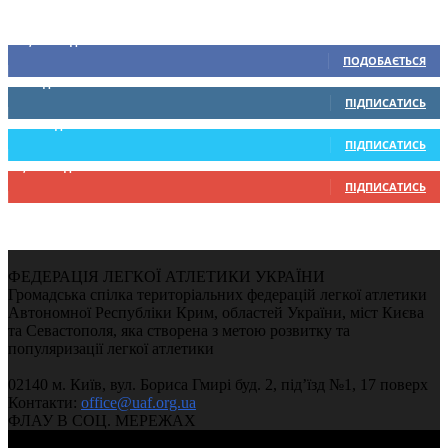
Ми у соціальних мережах
15,104
Підписників
ПОДОБАЄТЬСЯ
0
Підписників
ПІДПИСАТИСЬ
234
Підписників
ПІДПИСАТИСЬ
9,370
Підписників
ПІДПИСАТИСЬ
ФЕДЕРАЦІЯ ЛЕГКОЇ АТЛЕТИКИ УКРАЇНИ
Громадська спілка територіальних федерацій легкої атлетики
Автономної Республіки Крим, областей України, міст Києва
та Севастополя, яка створена з метою розвитку та
популяризації легкої атлетики
02140 м. Київ, вул. Бориса Гмирі буд. 2, під’їзд №1, 17 поверх
Контакти:
office@uaf.org.ua
ФЛАУ В СОЦ. МЕРЕЖАХ
© 2004-2026, Федерація легкої атлетики України