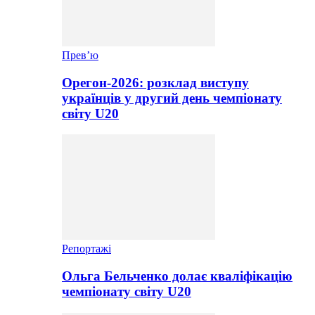
Прев’ю
Орегон-2026: розклад виступу
українців у другий день чемпіонату
світу U20
Репортажі
Ольга Бельченко долає кваліфікацію
чемпіонату світу U20