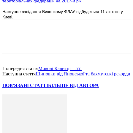
територіальних федерацій на 2017-й рік
.
Наступне засідання Виконкому ФЛАУ відбудеться 11 лютого у
Києві.
Попередня стаття
Миколі Калитці – 55!
Наступна стаття
Шиповки від Яновської та бахмутські рекорди
ПОВ'ЯЗАНІ СТАТТІ
БІЛЬШЕ ВІД АВТОРА