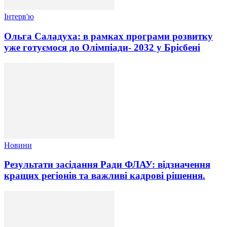
Інтерв'ю
Ольга Саладуха: в рамках програми розвитку
уже готуємося до Олімпіади- 2032 у Брісбені
Новини
Результати засідання Ради ФЛАУ: відзначення
кращих регіонів та важливі кадрові рішення.