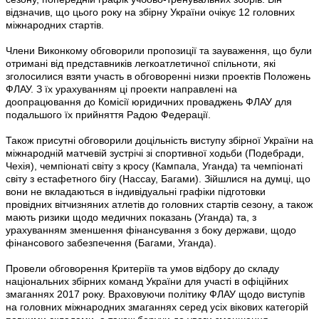
відзначив, що цього року на збірну України очікує 12 головних
міжнародних стартів.
Члени Виконкому обговорили пропозиції та зауваження, що були
отримані від представників легкоатлетичної спільноти, які
зголосилися взяти участь в обговоренні низки проектів Положень
ФЛАУ. З їх урахуванням ці проекти направлені на
доопрацювання до Комісії юридичних проваджень ФЛАУ для
подальшого їх прийняття Радою Федерації.
Також присутні обговорили доцільність виступу збірної України на
міжнародній матчевій зустрічі зі спортивної ходьби (Подебради,
Чехія), чемпіонаті світу з кросу (Кампала, Уганда) та чемпіонаті
світу з естафетного бігу (Нассау, Багами). Зійшлися на думці, що
вони не вкладаються в індивідуальні графіки підготовки
провідних вітчизняних атлетів до головних стартів сезону, а також
мають ризики щодо медичних показань (Уганда) та, з
урахуванням зменшення фінансування з боку держави, щодо
фінансового забезпечення (Багами, Уганда).
Провели обговорення Критеріїв та умов відбору до складу
національних збірних команд України для участі в офіційних
змаганнях 2017 року. Враховуючи політику ФЛАУ щодо виступів
на головних міжнародних змаганнях серед усіх вікових категорій