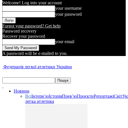
Welcome! Log into your account
your username
your password
Forgot your password? Get help
Password recovery
Recover your password
your email
A password will be e-mailed to you.
Федерація легкої атлетики України
Новини
Всі
Інтерв’ю
Історія
Прев’ю
Проєкти
Репортажі
Світ
Ук
легка атлетика