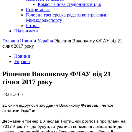
Комісія з поза стадіонних видів
Секретаріат
Головна тренерська рада за контрактами
Мінмолодьспорту
Історія
Підтримати
Головна
Новини
Україна
Рішення Виконкому ФЛАУ від 21
січня 2017 року
Новини
Україна
Рішення Виконкому ФЛАУ від 21
січня 2017 року
23.01.2017
21 січня відбулося засідання Виконкому Федерації легкої
атлетики України.
Державний тренер В’ячеслав Тиртишник розповів про плани на
2017-й рік: як і де будуть готуватися вітчизняні легкоатлети до
сезону, попередній графік учбово-тренувальних зборів. Він