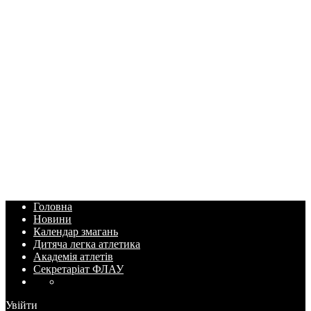
Головна
Новини
Календар змагань
Дитяча легка атлетика
Академія атлетів
Секретаріат ФЛАУ
Увійти