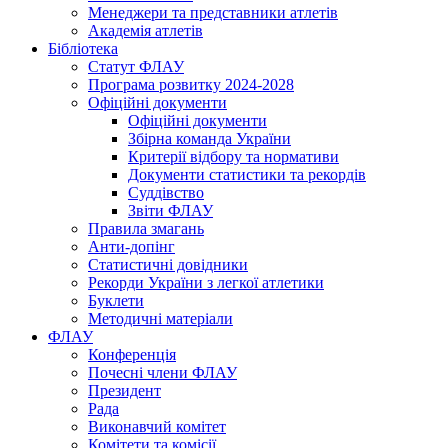
Менеджери та представники атлетів
Академія атлетів
Бібліотека
Статут ФЛАУ
Програма розвитку 2024-2028
Офіційні документи
Офіційні документи
Збірна команда України
Критерії відбору та нормативи
Документи статистики та рекордів
Суддівство
Звіти ФЛАУ
Правила змагань
Анти-допінг
Статистичні довідники
Рекорди України з легкої атлетики
Буклети
Методичні матеріали
ФЛАУ
Конференція
Почесні члени ФЛАУ
Президент
Рада
Виконавчий комітет
Комітети та комісії