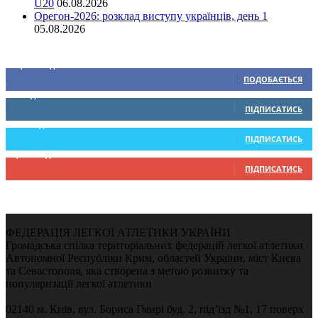
U20
06.08.2026
Орегон-2026: розклад виступу українців, день 1
05.08.2026
Ми у соціальних мережах
15,104
Підписників
ПОДОБАЄТЬСЯ
0
Підписників
ПІДПИСАТИСЬ
234
Підписників
ПІДПИСАТИСЬ
9,370
Підписників
ПІДПИСАТИСЬ
ФЕДЕРАЦІЯ ЛЕГКОЇ АТЛЕТИКИ УКРАЇНИ
Громадська спілка територіальних федерацій легкої атлетики
Автономної Республіки Крим, областей України, міст Києва
та Севастополя, яка створена з метою розвитку та
популяризації легкої атлетики
02140 м. Київ, вул. Бориса Гмирі буд. 2, під’їзд №1, 17 поверх