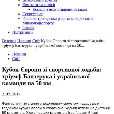
Виконавчий комітет
Комітети та комісії
Комісія з поза стадіонних видів
Секретаріат
Головна тренерська рада за контрактами
Мінмолодьспорту
Історія
Підтримати
Головна
Новини
Світ
Кубок Європи зі спортивної ходьби:
тріумф Банзерука і української команди на 50...
Новини
Світ
Кубок Європи зі спортивної ходьби:
тріумф Банзерука і української
команди на 50 км
21.05.2017
Фантастичні змагання з захопливим сюжетом подарували
глядачам Кубка Європи зі спортивної ходьби атлети на дистанції
50 кілометрів. Уже з перших кілометрів Ігор Главан й Іван