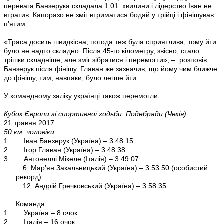
перевага Банзерука складала 1.01. хвилини і лідерство Іван не
втратив. Капоразо не зміг втриматися бодай у трійці і фінішував
п’ятим.
«Траса досить швидкісна, погода теж була сприятлива, тому йти
було не надто складно. Після 45-го кілометру, звісно, стало
трішки складніше, але зміг зібратися і перемогти», – розповів
Банзерук після фінішу. Главан же зазначив, що йому чим ближче
до фінішу, тим, навпаки, було легше йти.
У командному заліку українці також перемогли.
Кубок Європи зі спортивної ходьби. Подебради (Чехія)
21 травня 2017
50 км, чоловіки
1. Іван Банзерук (Україна) – 3:48.15
2. Ігор Главан (Україна) – 3:48.38
3. Антонеллі Мікеле (Італія) – 3:49.07
…6. Мар’ян Закальницький (Україна) – 3:53.50 (особистий
рекорд)
…12. Андрій Гречковський (Україна) – 3:58.35
Команда
1. Україна – 8 очок
2. Італія – 16 очок