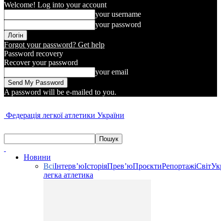
Welcome! Log into your account
your username
your password
Forgot your password? Get help
Password recovery
Recover your password
your email
A password will be e-mailed to you.
Федерація легкої атлетики України
Новини
Всі
Інтерв’ю
Історія
Прев’ю
Проєкти
Репортажі
Світ
Ук
легка атлетика