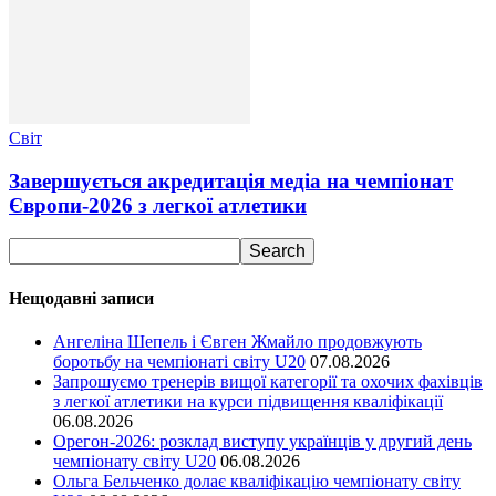
Світ
Завершується акредитація медіа на чемпіонат
Європи-2026 з легкої атлетики
Нещодавні записи
Ангеліна Шепель і Євген Жмайло продовжують
боротьбу на чемпіонаті світу U20
07.08.2026
Запрошуємо тренерів вищої категорії та охочих фахівців
з легкої атлетики на курси підвищення кваліфікації
06.08.2026
Орегон-2026: розклад виступу українців у другий день
чемпіонату світу U20
06.08.2026
Ольга Бельченко долає кваліфікацію чемпіонату світу