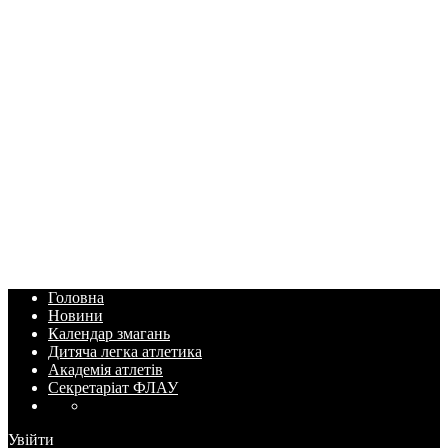
Головна
Новини
Календар змагань
Дитяча легка атлетика
Академія атлетів
Секретаріат ФЛАУ
Увійти