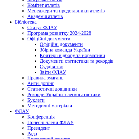
Комітет атлетів
Менеджери та представники атлетів
Академія атлетів
Бібліотека
Статут ФЛАУ
Програма розвитку 2024-2028
Офіційні документи
Офіційні документи
Збірна команда України
Критерії відбору та нормативи
Документи статистики та рекордів
Суддівство
Звіти ФЛАУ
Правила змагань
Анти-допінг
Статистичні довідники
Рекорди України з легкої атлетики
Буклети
Методичні матеріали
ФЛАУ
Конференція
Почесні члени ФЛАУ
Президент
Рада