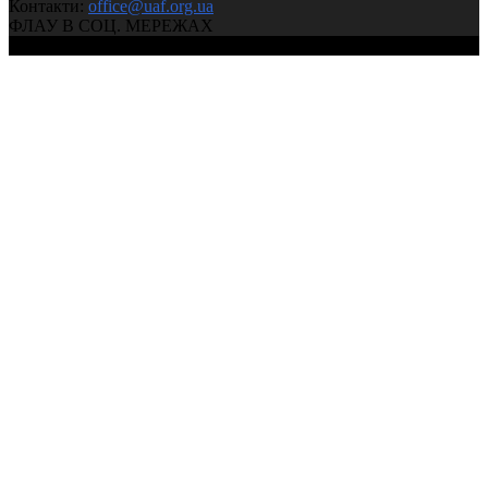
Контакти:
office@uaf.org.ua
ФЛАУ В СОЦ. МЕРЕЖАХ
© 2004-2026, Федерація легкої атлетики України