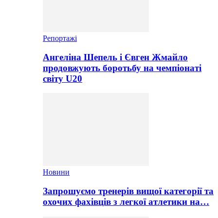
Репортажі
Ангеліна Шепель і Євген Жмайло
продовжують боротьбу на чемпіонаті
світу U20
Новини
Запрошуємо тренерів вищої категорії та
охочих фахівців з легкої атлетики на…