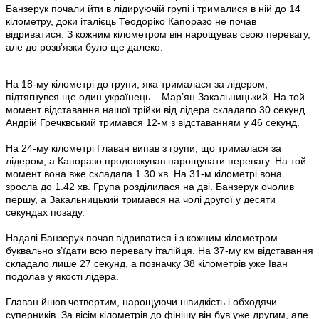
Банзерук почали йти в лідируючій групі і трималися в ній до 14
кілометру, доки італієць Теодоріко Капоразо не почав
відриватися. З кожним кілометром він нарощував свою перевагу,
але до розв’язки було ще далеко.
На 18-му кілометрі до групи, яка трималася за лідером,
підтягнувся ще один українець – Мар’ян Закальницький. На той
момент відставання нашої трійки від лідера складало 30 секунд.
Андрій Гречквський тримався 12-м з відставанням у 46 секунд.
На 24-му кілометрі Главан випав з групи, що трималася за
лідером, а Капоразо продовжував нарощувати перевагу. На той
момент вона вже складала 1.30 хв. На 31-м кілометрі вона
зросла до 1.42 хв. Група розділилася на дві. Банзерук очолив
першу, а Закальницький тримався на чолі другої у десяти
секундах позаду.
Надалі Банзерук почав відриватися і з кожним кілометром
буквально з’їдати всю перевагу італійця. На 37-му км відставання
складало лише 27 секунд, а позначку 38 кілометрів уже Іван
подолав у якості лідера.
Главан йшов четвертим, нарощуючи швидкість і обходячи
суперників. За вісім кілометрів до фінішу він був уже другим, але