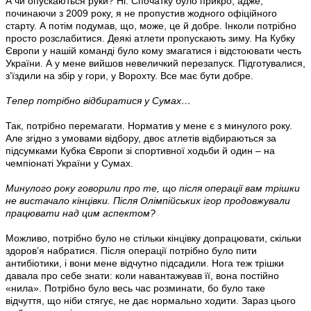
А чи опускаються руки? Ні. Спочатку було прикро, адже,
починаючи з 2009 року, я не пропустив жодного офіційного
старту. А потім подумав, що, може, це й добре. Інколи потрібно
просто розслабитися. Деякі атлети пропускають зиму. На Кубку
Європи у нашій команді було кому змагатися і відстоювати честь
України. А у мене вийшов невеличкий перезапуск. Підготувалися,
з’їздили на збір у гори, у Ворохту. Все має бути добре.
Тепер потрібно відбиратися у Сумах…
Так, потрібно перемагати. Норматив у мене є з минулого року.
Але згідно з умовами відбору, двоє атлетів відбираються за
підсумками Кубка Європи зі спортивної ходьби й один – на
чемпіонаті України у Сумах.
Минулого року говорили про те, що після операції вам трішки
не вистачало кінцівки. Після Олімпійських ігор продовжували
працювати над цим аспектом?
Можливо, потрібно було не стільки кінцівку допрацювати, скільки
здоров’я набратися. Після операції потрібно було пити
антибіотики, і вони мене відчутно підсадили. Нога теж трішки
давала про себе знати: коли навантажував її, вона постійно
«нила». Потрібно було весь час розминати, бо було таке
відчуття, що ніби стягує, не дає нормально ходити. Зараз цього