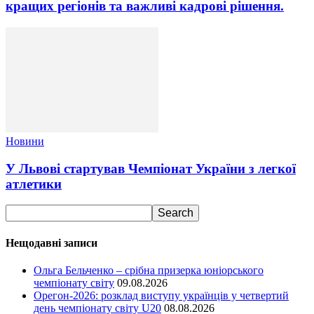
кращих регіонів та важливі кадрові рішення.
Новини
У Львові стартував Чемпіонат України з легкої
атлетики
Нещодавні записи
Ольга Бельченко – срібна призерка юніорського
чемпіонату світу
09.08.2026
Орегон-2026: розклад виступу українців у четвертий
день чемпіонату світу U20
08.08.2026