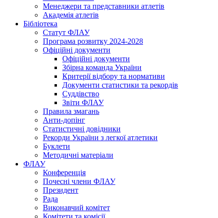
Менеджери та представники атлетів
Академія атлетів
Бібліотека
Статут ФЛАУ
Програма розвитку 2024-2028
Офіційні документи
Офіційні документи
Збірна команда України
Критерії відбору та нормативи
Документи статистики та рекордів
Суддівство
Звіти ФЛАУ
Правила змагань
Анти-допінг
Статистичні довідники
Рекорди України з легкої атлетики
Буклети
Методичні матеріали
ФЛАУ
Конференція
Почесні члени ФЛАУ
Президент
Рада
Виконавчий комітет
Комітети та комісії