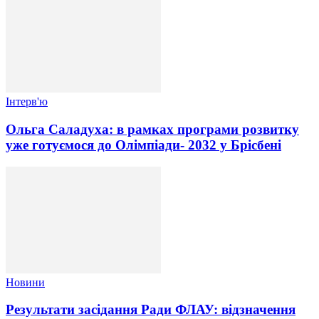
Інтерв'ю
Ольга Саладуха: в рамках програми розвитку
уже готуємося до Олімпіади- 2032 у Брісбені
Новини
Результати засідання Ради ФЛАУ: відзначення