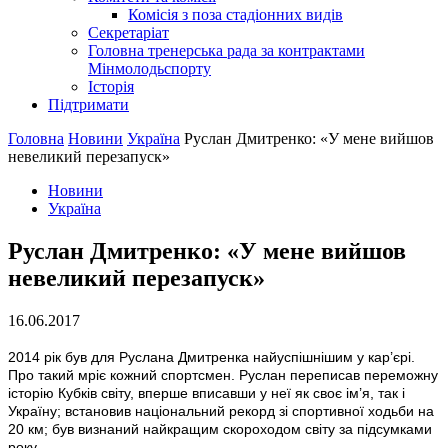
Комісія з поза стадіонних видів
Секретаріат
Головна тренерська рада за контрактами
Мінмолодьспорту
Історія
Підтримати
Головна
Новини
Україна
Руслан Дмитренко: «У мене вийшов
невеликий перезапуск»
Новини
Україна
Руслан Дмитренко: «У мене вийшов
невеликий перезапуск»
16.06.2017
2014 рік був для Руслана Дмитренка найуспішнішим у кар’єрі.
Про такий мріє кожний спортсмен. Руслан переписав переможну
історію Кубків світу, вперше вписавши у неї як своє ім’я, так і
Україну; встановив національний рекорд зі спортивної ходьби на
20 км; був визнаний найкращим скороходом світу за підсумками
року.