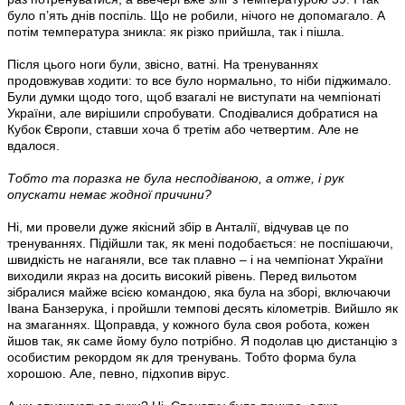
було п’ять днів поспіль. Що не робили, нічого не допомагало. А
потім температура зникла: як різко прийшла, так і пішла.
Після цього ноги були, звісно, ватні. На тренуваннях
продовжував ходити: то все було нормально, то ніби піджимало.
Були думки щодо того, щоб взагалі не виступати на чемпіонаті
України, але вирішили спробувати. Сподівалися добратися на
Кубок Європи, ставши хоча б третім або четвертим. Але не
вдалося.
Тобто та поразка не була несподіваною, а отже, і рук
опускати немає жодної причини?
Ні, ми провели дуже якісний збір в Анталії, відчував це по
тренуваннях. Підійшли так, як мені подобається: не поспішаючи,
швидкість не наганяли, все так плавно – і на чемпіонат України
виходили якраз на досить високий рівень. Перед вильотом
зібралися майже всією командою, яка була на зборі, включаючи
Івана Банзерука, і пройшли темпові десять кілометрів. Вийшло як
на змаганнях. Щоправда, у кожного була своя робота, кожен
йшов так, як саме йому було потрібно. Я подолав цю дистанцію з
особистим рекордом як для тренувань. Тобто форма була
хорошою. Але, певно, підхопив вірус.