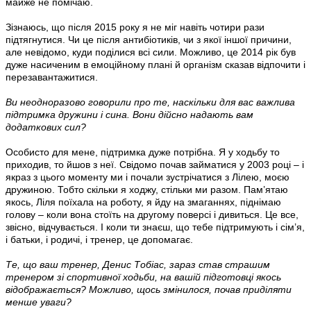
майже не помічаю.
Зізнаюсь, що після 2015 року я не міг навіть чотири рази
підтягнутися. Чи це після антибіотиків, чи з якої іншої причини,
але невідомо, куди поділися всі сили. Можливо, це 2014 рік був
дуже насиченим в емоційному плані й організм сказав відпочити і
перезавантажитися.
Ви неодноразово говорили про те, наскільки для вас важлива
підтримка дружини і сина. Вони дійсно надають вам
додаткових сил?
Особисто для мене, підтримка дуже потрібна. Я у ходьбу то
приходив, то йшов з неї. Свідомо почав займатися у 2003 році – і
якраз з цього моменту ми і почали зустрічатися з Лілею, моєю
дружиною. Тобто скільки я ходжу, стільки ми разом. Пам’ятаю
якось, Ліля поїхала на роботу, я йду на змаганнях, піднімаю
голову – коли вона стоїть на другому поверсі і дивиться. Це все,
звісно, відчувається. І коли ти знаєш, що тебе підтримують і сім’я,
і батьки, і родичі, і тренер, це допомагає.
Те, що ваш тренер, Денис Тобіас, зараз став страшим
тренером зі спортивної ходьби, на вашій підготовці якось
відображається? Можливо, щось змінилося, почав приділяти
менше уваги?