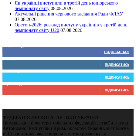
Як українці виступили в третій день юніорського
чемпіонату світу
08.08.2026
Актуальні рішення чергового засідання Ради ФЛАУ
07.08.2026
Орегон-2026: розклад виступу українців у третій день
чемпіонату світу U20
07.08.2026
Ми у соціальних мережах
15,104
Підписників
ПОДОБАЄТЬСЯ
0
Підписників
ПІДПИСАТИСЬ
234
Підписників
ПІДПИСАТИСЬ
9,370
Підписників
ПІДПИСАТИСЬ
ФЕДЕРАЦІЯ ЛЕГКОЇ АТЛЕТИКИ УКРАЇНИ
Громадська спілка територіальних федерацій легкої атлетики
Автономної Республіки Крим, областей України, міст Києва
та Севастополя, яка створена з метою розвитку та