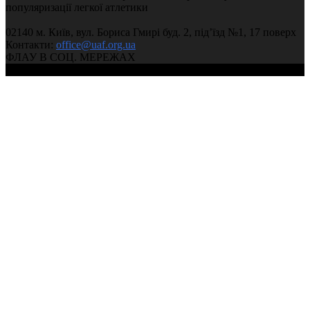
популяризації легкої атлетики
02140 м. Київ, вул. Бориса Гмирі буд. 2, під’їзд №1, 17 поверх
Контакти:
office@uaf.org.ua
ФЛАУ В СОЦ. МЕРЕЖАХ
© 2004-2026, Федерація легкої атлетики України