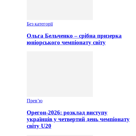
Без категорії
Ольга Бельченко – срібна призерка
юніорського чемпіонату світу
Прев’ю
Орегон-2026: розклад виступу
українців у четвертий день чемпіонату
світу U20