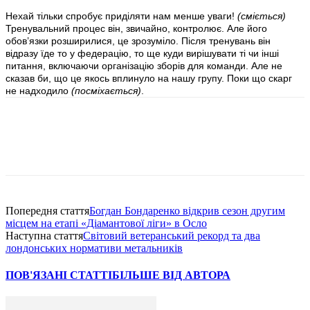
Нехай тільки спробує приділяти нам менше уваги!
(сміється)
Тренувальний процес він, звичайно, контролює. Але його
обов’язки розширилися, це зрозуміло. Після тренувань він
відразу їде то у федерацію, то ще куди вирішувати ті чи інші
питання, включаючи організацію зборів для команди. Але не
сказав би, що це якось вплинуло на нашу групу. Поки що скарг
не надходило
(посміхається)
.
Попередня стаття
Богдан Бондаренко відкрив сезон другим
місцем на етапі «Діамантової ліги» в Осло
Наступна стаття
Світовий ветеранський рекорд та два
лондонських нормативи метальників
ПОВ'ЯЗАНІ СТАТТІ
БІЛЬШЕ ВІД АВТОРА