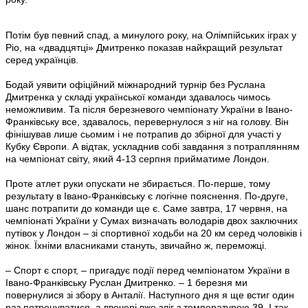
Потім був певний спад, а минулого року, на Олімпійських іграх у
Ріо, на «двадцятці» Дмитренко показав найкращий результат
серед українців.
Бодай уявити офіційний міжнародний турнір без Руслана
Дмитренка у складі української команди здавалось чимось
неможливим. Та після березневого чемпіонату України в Івано-
Франківську все, здавалось, перевернулося з ніг на голову. Він
фінішував лише сьомим і не потрапив до збірної для участі у
Кубку Європи. А відтак, ускладнив собі завдання з потраплянням
на чемпіонат світу, який 4-13 серпня прийматиме Лондон.
Проте атлет руки опускати не збирається. По-перше, тому
результату в Івано-Франківську є логічне пояснення. По-друге,
шанс потрапити до команди ще є. Саме завтра, 17 червня, на
чемпіонаті України у Сумах визначать володарів двох заключних
путівок у Лондон – зі спортивної ходьби на 20 км серед чоловіків і
жінок. Їхніми власниками стануть, звичайно ж, переможці.
– Спорт є спорт, – пригадує події перед чемпіонатом України в
Івано-Франківську Руслан Дмитренко. – 1 березня ми
повернулися зі збору в Анталії. Наступного дня я ще встиг один
раз потренуватися, а ввечері вже зліг з температурою 39. І так