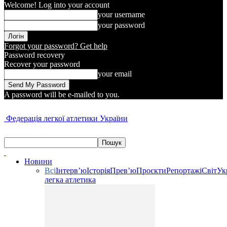
Welcome! Log into your account
your username
your password
Forgot your password? Get help
Password recovery
Recover your password
your email
A password will be e-mailed to you.
Федерація легкої атлетики України
Новини
Всі
Інтерв’ю
Історія
Прев’ю
Проєкти
Репортажі
Світ
Ук
легка атлетика