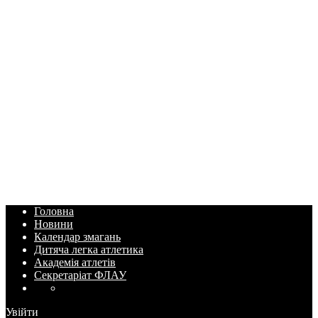
Головна
Новини
Календар змагань
Дитяча легка атлетика
Академія атлетів
Секретаріат ФЛАУ
Увійти