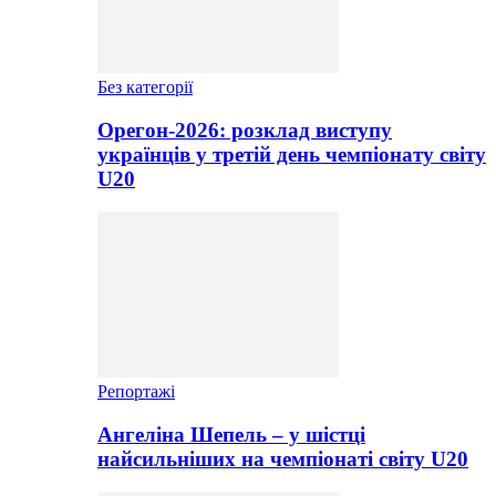
Без категорії
Орегон-2026: розклад виступу
українців у третій день чемпіонату світу
U20
Репортажі
Ангеліна Шепель – у шістці
найсильніших на чемпіонаті світу U20