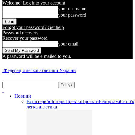
Welcome! Log into your account
your username
your password
Forgot your password? Get help
Password recovery
Recover your password
your email
A password will be e-mailed to you.
Федерація легкої атлетики України
Новини
Всі
Інтерв’ю
Історія
Прев’ю
Проєкти
Репортажі
Світ
Ук
легка атлетика