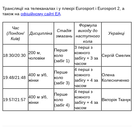
Трансляції на телеканалах і у плеєрі Eurosport і Eurosport 2, а
також на
офіційному сайті ЕА
.
Формула
Час
Стадія
виходу до
(Лондон/
Дисципліна
Українці
змагань
наступного
Київ)
кола
3 перші з
Перше
200 м,
кожного
18:30/20:30
коло
Сергій Смелик
чоловіки
забігу + 3 за
(забіг 1)
часом
4 перші з
Перше
400 м з/б,
кожного
Олена
19:48/21:48
коло
жінки
забігу + 4 за
Колесниченко
(забіг 3)
часом
4 перші з
Перше
400 м з/б,
кожного
19:57/21:57
коло
Вікторія Ткачук
жінки
забігу + 4 за
(забіг 4)
часом