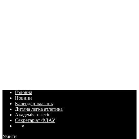
Головна
Новини
Календар змагань
Дитяча легка атлетика
Академія атлетів
Секретаріат ФЛАУ
Увійти