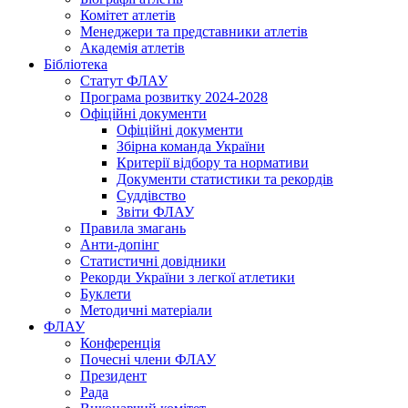
Комітет атлетів
Менеджери та представники атлетів
Академія атлетів
Бібліотека
Статут ФЛАУ
Програма розвитку 2024-2028
Офіційні документи
Офіційні документи
Збірна команда України
Критерії відбору та нормативи
Документи статистики та рекордів
Суддівство
Звіти ФЛАУ
Правила змагань
Анти-допінг
Статистичні довідники
Рекорди України з легкої атлетики
Буклети
Методичні матеріали
ФЛАУ
Конференція
Почесні члени ФЛАУ
Президент
Рада