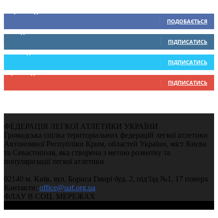
Ми у соціальних мережах
15,104
Підписників
ПОДОБАЄТЬСЯ
0
Підписників
ПІДПИСАТИСЬ
234
Підписників
ПІДПИСАТИСЬ
9,370
Підписників
ПІДПИСАТИСЬ
ФЕДЕРАЦІЯ ЛЕГКОЇ АТЛЕТИКИ УКРАЇНИ
Громадська спілка територіальних федерацій легкої атлетики
Автономної Республіки Крим, областей України, міст Києва
та Севастополя, яка створена з метою розвитку та
популяризації легкої атлетики
02140 м. Київ, вул. Бориса Гмирі буд. 2, під’їзд №1, 17 поверх
Контакти:
office@uaf.org.ua
ФЛАУ В СОЦ. МЕРЕЖАХ
© 2004-2026, Федерація легкої атлетики України