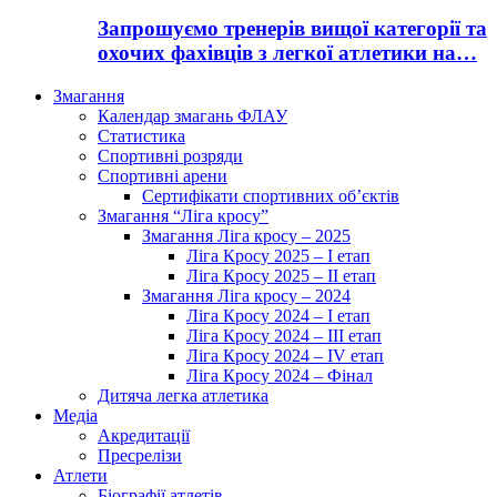
Запрошуємо тренерів вищої категорії та
охочих фахівців з легкої атлетики на…
Змагання
Календар змагань ФЛАУ
Статистика
Спортивні розряди
Спортивні арени
Сертифікати спортивних об’єктів
Змагання “Ліга кросу”
Змагання Ліга кросу – 2025
Ліга Кросу 2025 – I етап
Ліга Кросу 2025 – II етап
Змагання Ліга кросу – 2024
Ліга Кросу 2024 – I етап
Ліга Кросу 2024 – III етап
Ліга Кросу 2024 – IV етап
Ліга Кросу 2024 – Фінал
Дитяча легка атлетика
Медіа
Акредитації
Пресрелізи
Атлети
Біографії атлетів