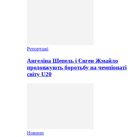
Репортажі
Ангеліна Шепель і Євген Жмайло
продовжують боротьбу на чемпіонаті
світу U20
Новини