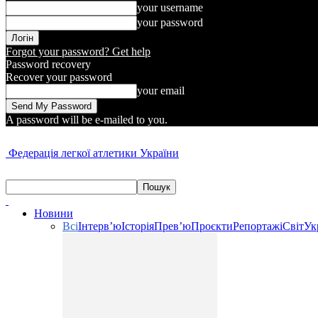
your username
your password
Forgot your password? Get help
Password recovery
Recover your password
your email
A password will be e-mailed to you.
Федерація легкої атлетики України
Новини
Всі
Інтерв’ю
Історія
Прев’ю
Проєкти
Репортажі
Світ
Ук