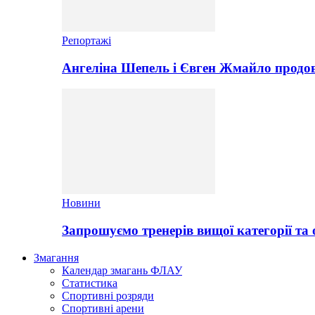
Репортажі
Ангеліна Шепель і Євген Жмайло продов
Новини
Запрошуємо тренерів вищої категорії та 
Змагання
Календар змагань ФЛАУ
Статистика
Спортивні розряди
Спортивні арени