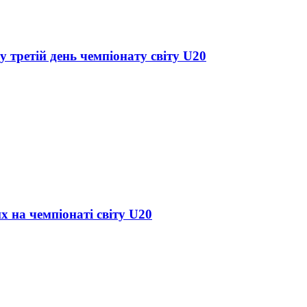
у третій день чемпіонату світу U20
х на чемпіонаті світу U20