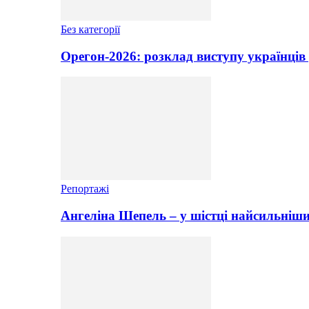
Без категорії
Орегон-2026: розклад виступу українців 
Репортажі
Ангеліна Шепель – у шістці найсильніши