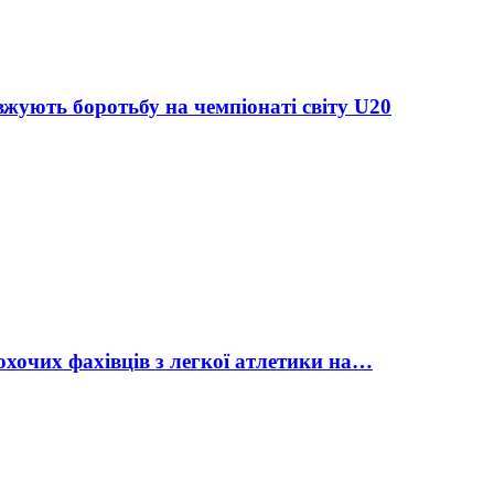
жують боротьбу на чемпіонаті світу U20
охочих фахівців з легкої атлетики на…