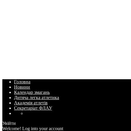
Головна
Новини
Календар змагань
Дитяча легка атлетика
Академія атлетів
Секретаріат ФЛАУ
Увійти
Welcome! Log into your account