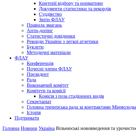
Критерії відбору та нормативи
Документи статистики та рекордів
Суддівство
Звіти ФЛАУ
Правила змагань
Анти-допінг
Статистичні довідники
Рекорди України з легкої атлетики
Буклети
Методичні матеріали
ФЛАУ
Конференція
Почесні члени ФЛАУ
Президент
Рада
Виконавчий комітет
Комітети та комісії
Комісія з поза стадіонних видів
Секретаріат
Головна тренерська рада за контрактами Мінмолодь
Історія
Підтримати
Головна
Новини
Україна
Вільнюські нововведення та урочисто