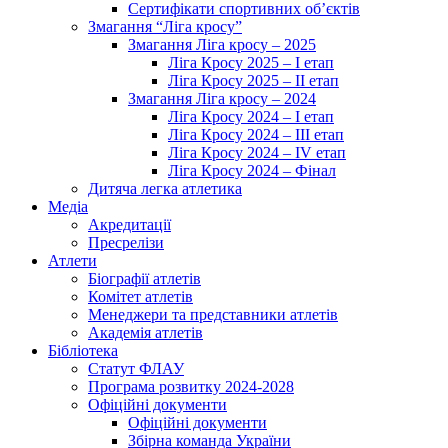
Сертифікати спортивних об’єктів
Змагання “Ліга кросу”
Змагання Ліга кросу – 2025
Ліга Кросу 2025 – I етап
Ліга Кросу 2025 – II етап
Змагання Ліга кросу – 2024
Ліга Кросу 2024 – I етап
Ліга Кросу 2024 – III етап
Ліга Кросу 2024 – IV етап
Ліга Кросу 2024 – Фінал
Дитяча легка атлетика
Медіа
Акредитації
Пресрелізи
Атлети
Біографії атлетів
Комітет атлетів
Менеджери та представники атлетів
Академія атлетів
Бібліотека
Статут ФЛАУ
Програма розвитку 2024-2028
Офіційні документи
Офіційні документи
Збірна команда України