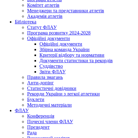
Комітет атлетів
Менеджери та представники атлетів
Академія атлетів
Бібліотека
Статут ФЛАУ
Програма розвитку 2024-2028
Офіційні документи
Офіційні документи
Збірна команда України
Критерії відбору та нормативи
Документи статистики та рекордів
Суддівство
Звіти ФЛАУ
Правила змагань
Анти-допінг
Статистичні довідники
Рекорди України з легкої атлетики
Буклети
Методичні матеріали
ФЛАУ
Конференція
Почесні члени ФЛАУ
Президент
Рада