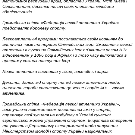
Автономної республіки Крим, областей України, міст Києва і
Севастополя, десятки тисяч своїх членів та мільйони
вболівальників.
Громадська спілка «Федерація легкої атлетики України»
представляє Королеву спорту.
Легкоатлетичні програми посилаються своїм корінням до
античних часів та перших Олімпійських ігор. Змагання з легкої
атлетики в сучасних Олімпійських іграх з’явилися разом із їх
відновленням у 1896 році в Афінах і з того часу включалися в
програму кожних наступних Ігор.
Легка атлетика вистояла у віках, вистоїть і зараз.
Декотрі, далекі від спорту та від легкої атлетики люди,
вчиняють спроби спаплюжити це чесне і горде ім’я –
легка
атлетика
.
Громадська спілка «Федерація легкої атлетики України»,
виступаючи локомотивом позитивних змін у спорті,
спрямовує свої зусилля на побудову в Україні сучасної
європейської моделі управління спортом. Ініціатива створення
та участь в Державному експерименті щодо залучення
Міністерством молоді і спорту України національних