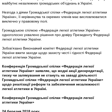
майбутнє незалежних громадських об’єднань в Україні.
Незгода з діями Громадської спілки «Федерація легкої атлетики
України», її керівництва та окремих членів має висловлюватися
виключно у правовому полі.
Громадською спілкою «Федерація легкої атлетики України»
одноголосно ухвалено рішення про довіру Президенту Федерації
легкої атлетики України.
Зобов’язано Виконавчий комітет Федерації легкої атлетики
України вжити заходи щодо захисту честі і гідності Федерації
легкої атлетики України.
Конференція Громадської спілки «Федерація легкої
атлетики України» заявляє, що жодні акції дискредитації,
тиску чи залякування не стануть на заваді діяльності
Громадської спілки «Федерація легкої атлетики України»
щодо реалізації реформ та забезпечення незалежності
легкої атлетики в Україні.
Конференція Громадської спілки «Федерація легкої
атлетики України»
24 березня 2018 року