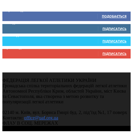
Ми у соціальних мережах
15,104
Підписників
ПОДОБАЄТЬСЯ
0
Підписників
ПІДПИСАТИСЬ
234
Підписників
ПІДПИСАТИСЬ
9,370
Підписників
ПІДПИСАТИСЬ
ФЕДЕРАЦІЯ ЛЕГКОЇ АТЛЕТИКИ УКРАЇНИ
Громадська спілка територіальних федерацій легкої атлетики
Автономної Республіки Крим, областей України, міст Києва
та Севастополя, яка створена з метою розвитку та
популяризації легкої атлетики
02140 м. Київ, вул. Бориса Гмирі буд. 2, під’їзд №1, 17 поверх
Контакти:
office@uaf.org.ua
ФЛАУ В СОЦ. МЕРЕЖАХ
© 2004-2026, Федерація легкої атлетики України