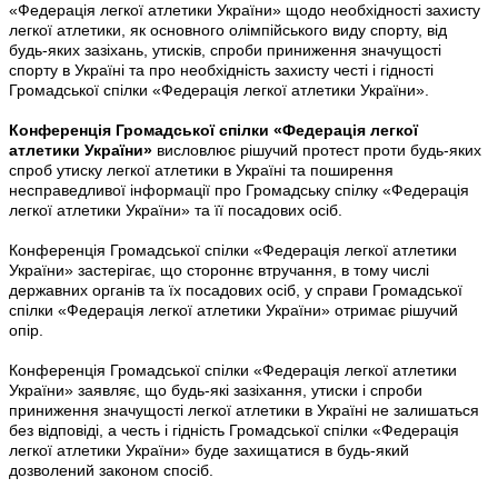
«Федерація легкої атлетики України» щодо необхідності захисту
легкої атлетики, як основного олімпійського виду спорту, від
будь-яких зазіхань, утисків, спроби приниження значущості
спорту в Україні та про необхідність захисту честі і гідності
Громадської спілки «Федерація легкої атлетики України».
Конференція Громадської спілки «Федерація легкої
атлетики України»
висловлює рішучий протест проти будь-яких
спроб утиску легкої атлетики в Україні та поширення
несправедливої інформації про Громадську спілку «Федерація
легкої атлетики України» та її посадових осіб.
Конференція Громадської спілки «Федерація легкої атлетики
України» застерігає, що стороннє втручання, в тому числі
державних органів та їх посадових осіб, у справи Громадської
спілки «Федерація легкої атлетики України» отримає рішучий
опір.
Конференція Громадської спілки «Федерація легкої атлетики
України» заявляє, що будь-які зазіхання, утиски і спроби
приниження значущості легкої атлетики в Україні не залишаться
без відповіді, а честь і гідність Громадської спілки «Федерація
легкої атлетики України» буде захищатися в будь-який
дозволений законом спосіб.