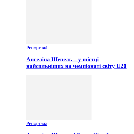
Репортажі
Ангеліна Шепель – у шістці
найсильніших на чемпіонаті світу U20
Репортажі