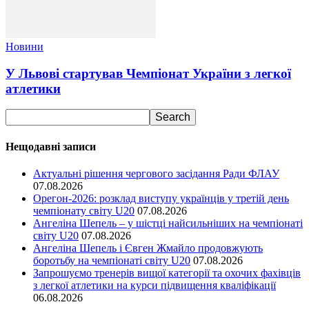
Новини
У Львові стартував Чемпіонат України з легкої
атлетики
Нещодавні записи
Актуальні рішення чергового засідання Ради ФЛАУ
07.08.2026
Орегон-2026: розклад виступу українців у третій день
чемпіонату світу U20
07.08.2026
Ангеліна Шепель – у шістці найсильніших на чемпіонаті
світу U20
07.08.2026
Ангеліна Шепель і Євген Жмайло продовжують
боротьбу на чемпіонаті світу U20
07.08.2026
Запрошуємо тренерів вищої категорії та охочих фахівців
з легкої атлетики на курси підвищення кваліфікації
06.08.2026