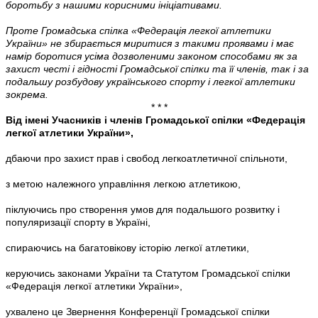
боротьбу з нашими корисними ініціативами.
Проте Громадська спілка «Федерація легкої атлетики
України» не збирається миритися з такими проявами і має
намір боротися усіма дозволеними законом способами як за
захист честі і гідності Громадської спілки та її членів, так і за
подальшу розбудову українського спорту і легкої атлетики
зокрема.
* * *
Від імені Учасників і членів Громадської спілки «Федерація
легкої атлетики України»,
дбаючи про захист прав і свобод легкоатлетичної спільноти,
з метою належного управління легкою атлетикою,
піклуючись про створення умов для подальшого розвитку і
популяризації спорту в Україні,
спираючись на багатовікову історію легкої атлетики,
керуючись законами України та Статутом Громадської спілки
«Федерація легкої атлетики України»,
ухвалено це Звернення Конференції Громадської спілки