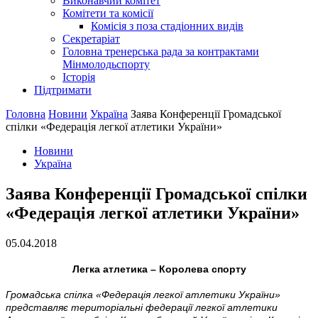
Виконавчий комітет
Комітети та комісії
Комісія з поза стадіонних видів
Секретаріат
Головна тренерська рада за контрактами
Мінмолодьспорту
Історія
Підтримати
Головна
Новини
Україна
Заява Конференції Громадської
спілки «Федерація легкої атлетики України»
Новини
Україна
Заява Конференції Громадської спілки
«Федерація легкої атлетики України»
05.04.2018
Легка атлетика – Королева спорту
Громадська спілка «Федерація легкої атлетики України»
представляє територіальні федерації легкої атлетики