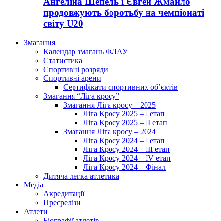
Ангеліна Шепель і Євген Жмайло
продовжують боротьбу на чемпіонаті
світу U20
Змагання
Календар змагань ФЛАУ
Статистика
Спортивні розряди
Спортивні арени
Сертифікати спортивних об’єктів
Змагання “Ліга кросу”
Змагання Ліга кросу – 2025
Ліга Кросу 2025 – I етап
Ліга Кросу 2025 – II етап
Змагання Ліга кросу – 2024
Ліга Кросу 2024 – I етап
Ліга Кросу 2024 – III етап
Ліга Кросу 2024 – IV етап
Ліга Кросу 2024 – Фінал
Дитяча легка атлетика
Медіа
Акредитації
Пресрелізи
Атлети
Біографії атлетів