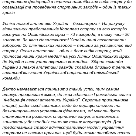
спортивних федерацій з окремих олімпійських видів спорту до
організації та проведення спортивних заходів – один із таких
кроків.
Успіхи легкої атлетики України – беззаперечні. На рахунку
вітчизняних представників Королеви спорту за всю історію
виступів на Олімпійських іграх – 73 нагороди, в тому числі 26
золотих. За часи Незалежності України наші легкоатлети
вибороли 16 олімпійських нагород – перший за успішністю вид
спорту. Легка атлетика – один з двох видів спорту, який
приносив нашій країні медалі на усіх Літніх Олімпійських іграх,
де Україна виступала окремою командою. Збірна команда
України з легкої атлетики завжди складала близько третини
загальної кількості Української національної олімпійської
команди.
Дехто намагається принизити такий успіх, тим самим
атакує прогресивні зміни, до яких вдається Громадська спілка
“Федерація легкої атлетики України”. Спротив прихильників
старої, радянської системи, веде до нераціонального та
безконтрольного управління фінансами, які мають бути
спрямовані на розвиток спортивної галузі, а натомість
зникають у безкрайніх кишенях таких корупціонерів. Для
представників старої адміністративної моделі управління
спортом це вагома причина, щоб будь-якими засобами вести