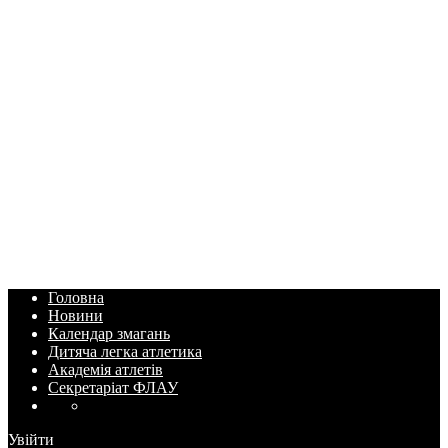
Головна
Новини
Календар змагань
Дитяча легка атлетика
Академія атлетів
Секретаріат ФЛАУ
Увійти