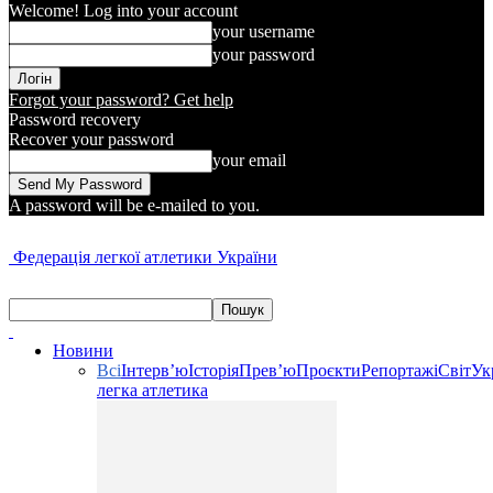
Welcome! Log into your account
your username
your password
Forgot your password? Get help
Password recovery
Recover your password
your email
A password will be e-mailed to you.
Федерація легкої атлетики України
Новини
Всі
Інтерв’ю
Історія
Прев’ю
Проєкти
Репортажі
Світ
Ук
легка атлетика