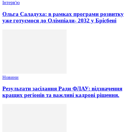
Інтерв'ю
Ольга Саладуха: в рамках програми розвитку
уже готуємося до Олімпіади- 2032 у Брісбені
Новини
Результати засідання Ради ФЛАУ: відзначення
кращих регіонів та важливі кадрові рішення.