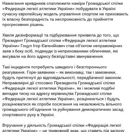
Намагання кривдників спаплюжити наміри Громадської спілки
«Федерація легкої атлетики України» побудувати в Україні
сучасну європейську модель управління спортом не приховають
їх власну безпорадність та неспроможність до прийняття
прогресивних рішень.
Хвиля дезінформації та підбурювання призвела до того, що
Президент Громадської спілки «Федерація легкої атлетики
України» Гоцул Ігор Євгенійович став об’єктом неправомірних
заяв з боку осіб, подекуди із неприхованими обличчями, які
висували на його адресу безпідставні звинувачення.
Такі інциденти потребують швидкого і безстороннього
реагування. Горе-заявники – як виконавці, так і замовники,
будуть притягнуті до відповідальності, передбаченої законом.
Неправомірні дії стосовно Президента Громадської спілки
«Федерація легкої атлетики України», як і можливі подібні
випадки тиску на адресу керівництва Громадської спілки
«Федерація легкої атлетики України», розцінюються і будуть
розцінюватися як спроби посягання на незалежність вільного
громадського об’єднання та руйнування демократичних засад
спортивного руху в Україні.
Втручання у діяльність Громадської спілки «Федерація легкої
атлетики України» – це тривожний знак, що ставить під загрозу