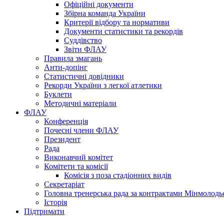
Офіційні документи
Збірна команда України
Критерії відбору та нормативи
Документи статистики та рекордів
Суддівство
Звіти ФЛАУ
Правила змагань
Анти-допінг
Статистичні довідники
Рекорди України з легкої атлетики
Буклети
Методичні матеріали
ФЛАУ
Конференція
Почесні члени ФЛАУ
Президент
Рада
Виконавчий комітет
Комітети та комісії
Комісія з поза стадіонних видів
Секретаріат
Головна тренерська рада за контрактами Мінмолодь
Історія
Підтримати