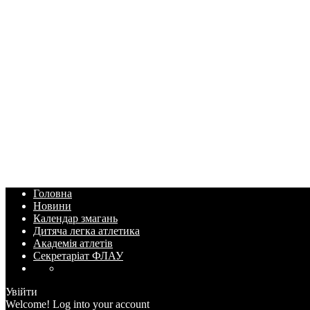
Головна
Новини
Календар змагань
Дитяча легка атлетика
Академія атлетів
Секретаріат ФЛАУ
Увійти
Welcome! Log into your account