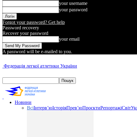
your username
your password
Forgot your password? Get help
Password recovery
Recover your password
your email
A password will be e-mailed to you.
Федерація легкої атлетики України
Новини
Всі
Інтерв’ю
Історія
Прев’ю
Проєкти
Репортажі
Світ
Ук