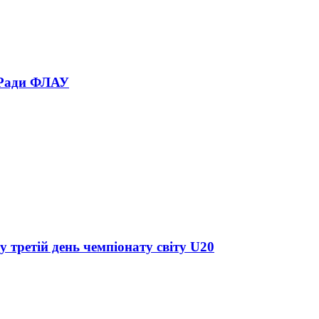
 Ради ФЛАУ
у третій день чемпіонату світу U20