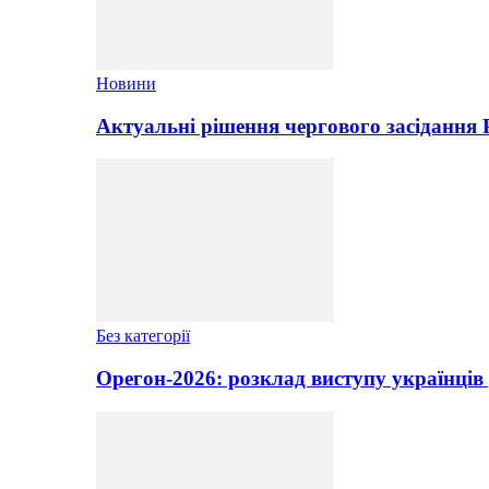
Новини
Актуальні рішення чергового засідання
Без категорії
Орегон-2026: розклад виступу українців 