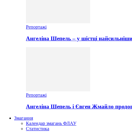
Репортажі
Ангеліна Шепель – у шістці найсильніши
Репортажі
Ангеліна Шепель і Євген Жмайло продов
Змагання
Календар змагань ФЛАУ
Статистика