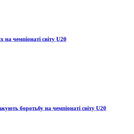
х на чемпіонаті світу U20
жують боротьбу на чемпіонаті світу U20