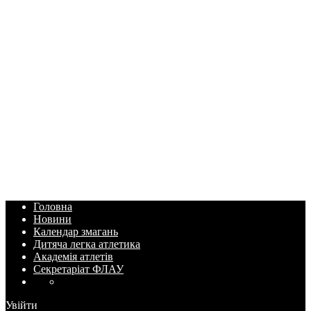
Головна
Новини
Календар змагань
Дитяча легка атлетика
Академія атлетів
Секретаріат ФЛАУ
Увійти