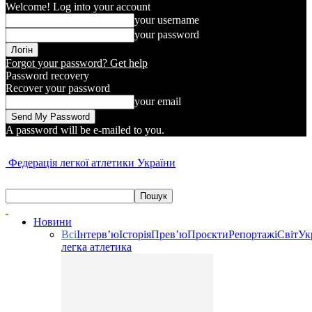
Welcome! Log into your account
your username
your password
Forgot your password? Get help
Password recovery
Recover your password
your email
A password will be e-mailed to you.
Федерація легкої атлетики України
Новини
Всі
Інтерв’ю
Історія
Прев’ю
Проєкти
Репортажі
Світ
Ук
легка атлетика