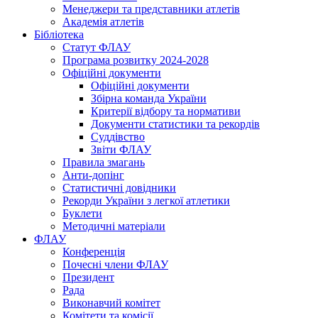
Менеджери та представники атлетів
Академія атлетів
Бібліотека
Статут ФЛАУ
Програма розвитку 2024-2028
Офіційні документи
Офіційні документи
Збірна команда України
Критерії відбору та нормативи
Документи статистики та рекордів
Суддівство
Звіти ФЛАУ
Правила змагань
Анти-допінг
Статистичні довідники
Рекорди України з легкої атлетики
Буклети
Методичні матеріали
ФЛАУ
Конференція
Почесні члени ФЛАУ
Президент
Рада
Виконавчий комітет
Комітети та комісії