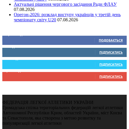
Актуальні рішення чергового засідання Ради ФЛАУ
07.08.2026
Орегон-2026: розклад виступу українців у третій день
чемпіонату світу U20
07.08.2026
Ми у соціальних мережах
15,104
Підписників
ПОДОБАЄТЬСЯ
0
Підписників
ПІДПИСАТИСЬ
234
Підписників
ПІДПИСАТИСЬ
9,370
Підписників
ПІДПИСАТИСЬ
ФЕДЕРАЦІЯ ЛЕГКОЇ АТЛЕТИКИ УКРАЇНИ
Громадська спілка територіальних федерацій легкої атлетики
Автономної Республіки Крим, областей України, міст Києва
та Севастополя, яка створена з метою розвитку та
популяризації легкої атлетики