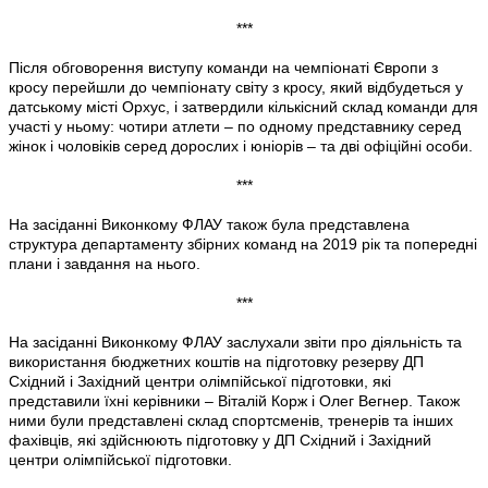
***
Після обговорення виступу команди на чемпіонаті Європи з
кросу перейшли до чемпіонату світу з кросу, який відбудеться у
датському місті Орхус, і затвердили кількісний склад команди для
участі у ньому: чотири атлети – по одному представнику серед
жінок і чоловіків серед дорослих і юніорів – та дві офіційні особи.
***
На засіданні Виконкому ФЛАУ також була представлена
структура департаменту збірних команд на 2019 рік та попередні
плани і завдання на нього.
***
На засіданні Виконкому ФЛАУ заслухали звіти про діяльність та
використання бюджетних коштів на підготовку резерву ДП
Східний і Західний центри олімпійської підготовки, які
представили їхні керівники – Віталій Корж і Олег Вегнер. Також
ними були представлені склад спортсменів, тренерів та інших
фахівців, які здійснюють підготовку у ДП Східний і Західний
центри олімпійської підготовки.