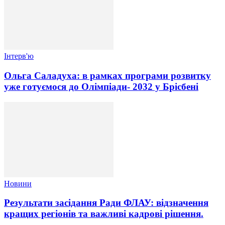
Інтерв'ю
Ольга Саладуха: в рамках програми розвитку
уже готуємося до Олімпіади- 2032 у Брісбені
Новини
Результати засідання Ради ФЛАУ: відзначення
кращих регіонів та важливі кадрові рішення.