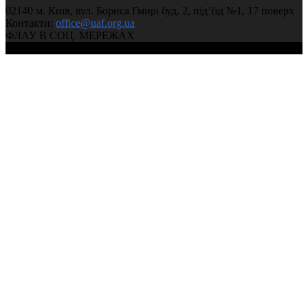
02140 м. Київ, вул. Бориса Гмирі буд. 2, під’їзд №1, 17 поверх
Контакти:
office@uaf.org.ua
ФЛАУ В СОЦ. МЕРЕЖАХ
© 2004-2026, Федерація легкої атлетики України