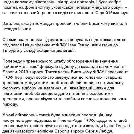
надто великому відставанні від трійки призерів, і була добре
помітна на фоні виступу української четвірки минулого року», –
зазначив головний тренер з видів витривалості Сергій Романчук.
Загалом, виступ команди і тренери, і члени Виконкому визнали
незадовільним.
Своїми враженнями від змагань, тренувань і підготовки атлетів
поділився і віце-президент ФЛАУ Іван Гешко, який їздив до
Тілбурга у складі офіційної делегації.
Попереду у тренерського штабу обговорення і визначення
найоптимальнішої формули відбору до команди на чемпіонат
Європи-2019 з кросу. Також члени Виконкому ФЛАУ і президент
ФЛАУ Ігор Гоцул особисто звернулися до головних і старших
тренерів команди з тим, щоб ті знайшли не лише оптимальну
формулу відбору на змагання, а і якнайкращі шляхи для
підготовки, щоб обговорили дане питання з особистими
тренерами, проаналізували та зробили висновки щодо їхнього
підходу.
У ході обговорень також була винесена пропозиція, яку
наступного дня підтримали і члени Ради ФЛАУ, щодо того, щоб
на одному з етапів залучити до підготовки команди Івана Гешка і
дев’ятиразового чемпіона Європи з кросу Сергія Лебідя.