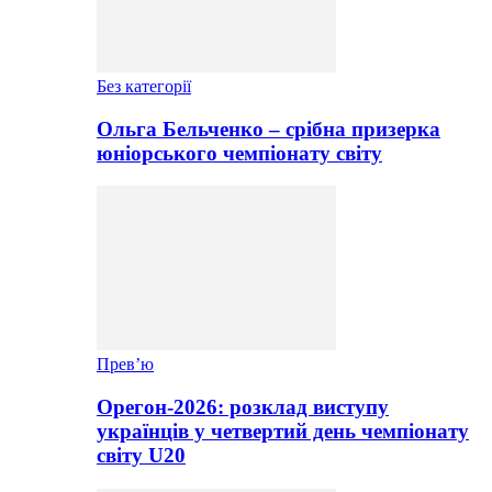
Без категорії
Ольга Бельченко – срібна призерка
юніорського чемпіонату світу
Прев’ю
Орегон-2026: розклад виступу
українців у четвертий день чемпіонату
світу U20