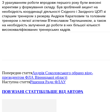
З урахуванням роботи впродовж першого року були внесені
корективи у формування складу. Був зроблений акцент на
необхідність координації діяльності Східного і Західного ЦОП зі
старшим тренером з резерву Андрієм Каратєєвим та головним
тренером з легкої атлетики В’ячеславом Тиртишником, а також
на необхідність залучення до роботи в них більшої кількості
висококваліфікованих тренерських кадрів.
Попередня стаття
Андрія Соколовського обрано віце-
президентом ФЛА Вінницької області
Наступна стаття
Рішення Ради ФЛАУ
ПОВ'ЯЗАНІ СТАТТІ
БІЛЬШЕ ВІД АВТОРА