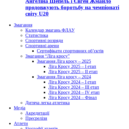
Ангеліна Шепель і Євген Жмайло
продовжують боротьбу на чемпіонаті
світу U20
Змагання
Календар змагань ФЛАУ
Статистика
Спортивні розряди
Спортивні арени
Сертифікати спортивних об’єктів
Змагання “Ліга кросу”
Змагання Ліга кросу – 2025
Ліга Кросу 2025 – I етап
Ліга Кросу 2025 – II етап
Змагання Ліга кросу – 2024
Ліга Кросу 2024 – I етап
Ліга Кросу 2024 – III етап
Ліга Кросу 2024 – IV етап
Ліга Кросу 2024 – Фінал
Дитяча легка атлетика
Медіа
Акредитації
Пресрелізи
Атлети
Біографії атлетів