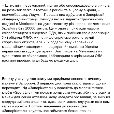
– Ці зустрічі, переконаний, прямо або опосередковано вплинуть
на розвиток легкої атлетики в регіоні та в цілому в країні,
–
розповідає Ігор Гоцул. –
Перша з них відбулася в Запорізькій
облдержадміністрації. Нещодавно на відреконструйованому
стадіоні в Мелітополі на дуже високому рівні пройшов чемпіонат
України з бігу 10000 метрів. Це – один з прикладів нашого
співробітництва з місцевою ОДА, який знайшов свою реалізацію.
Як і обіцяла ФЛАУ, ми не лише сприяємо реконструкції
спортивних об’єктів, але й їх подальшому наповненню
масштабними заходами. І нещодавній чемпіонат України –
перша ластівка для цієї арени. Втім, лише на Мелітополі ми
зупинятися не збираємося, і обговорили з керівниками ОДА
наступні проекти, куди будемо рухатися далі.
Велику увагу під час візиту ми приділили легкоатлетичному
манежу в Запоріжжі. З першого дня, коли стало відомо, що він
переходить від «Запоріжсталі» у власність до мережі фітнес-
клубів «Sport Life», ми почали зондувати умови, аби не втратити
манеж для легкої атлетики. Хочу нагадати обставини, за яких ця
споруда змінила власника, адже вони мають слугувати всім нам
гарним уроком. Постійні звернення до керівництва
«Запоріжсталі» «пустіть нас займатися безкоштовно»,