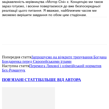
зацікавленість керівництва «Мотор Січі» є. Концепцію ми також
зараз готуємо, і восени повертаємося до вже безпосередньої
реалізації цього питання. Я вважаю, найближчим часом ми
зможемо вирішити завдання по обом цим стадіонам.
Попередня стаття
Запрошуємо на відкрите тренування Богдана
Бондаренка перед Європейськими іграми
Наступна стаття
Перемога Ляхової і олімпійський норматив
Бех-Романчук
ПОВ'ЯЗАНІ СТАТТІ
БІЛЬШЕ ВІД АВТОРА