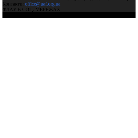
Контакти:
office@uaf.org.ua
ФЛАУ В СОЦ. МЕРЕЖАХ
© 2004-2026, Федерація легкої атлетики України