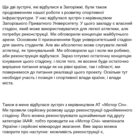
Ще дві зустрічі, які відбулися в Запоріжжі, були також
продовженням нашої роботи з розвитку спортивної
інфраструктури. У нас відбулася зустріч з керівництвом
Запорізького Приватного Університету. У цього закладу є власний
стадіон, який може використовуватися для легкої атлетики, але
потребує реконструкції. Ми обговорили концепцію майбутнього
арени. Основним її призначенням буде університетський стадіон
для занять студентів. Але він абсолютно може слугувати легкій
атлетиці, як тренувальний. Ми обговорили що і коли ми робимо,
аби реконструкція відбулася. Зараз готуємо остаточну концепцію
існування цього стадіону, і після того, як восени буде остаточно
вирішене питання влади як на рівні країни, так і області, ми
повернемося до питання реалізації цього проекту. Оскільки тут
необхідні участь і позиція і спортивної влади країни, і влади
міста.
Також в мене відбулася зустріч з керівництвом АТ «Мотор Січ».
Ми провели серйозну розмову щодо реконструкції однойменного
стадіону. Його можна реконструювати щонайменше під другу
категорію ІААФ, тобто проводити на «Мотор Січі» чемпіонати
України і серйозні міжнародні змагання. Вже зараз можна
говорити про наступне: можливість реконструкції є,