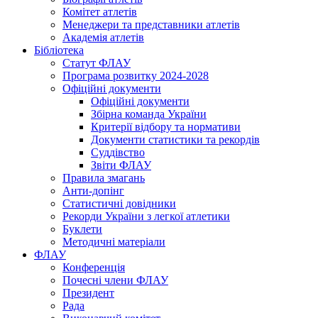
Комітет атлетів
Менеджери та представники атлетів
Академія атлетів
Бібліотека
Статут ФЛАУ
Програма розвитку 2024-2028
Офіційні документи
Офіційні документи
Збірна команда України
Критерії відбору та нормативи
Документи статистики та рекордів
Суддівство
Звіти ФЛАУ
Правила змагань
Анти-допінг
Статистичні довідники
Рекорди України з легкої атлетики
Буклети
Методичні матеріали
ФЛАУ
Конференція
Почесні члени ФЛАУ
Президент
Рада