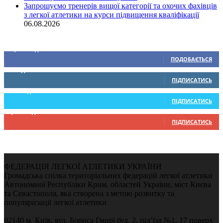
Запрошуємо тренерів вищої категорії та охочих фахівців
з легкої атлетики на курси підвищення кваліфікації
06.08.2026
Ми у соціальних мережах
15,104
Підписників
ПОДОБАЄТЬСЯ
0
Підписників
ПІДПИСАТИСЬ
234
Підписників
ПІДПИСАТИСЬ
9,370
Підписників
ПІДПИСАТИСЬ
ФЕДЕРАЦІЯ ЛЕГКОЇ АТЛЕТИКИ УКРАЇНИ
Громадська спілка територіальних федерацій легкої атлетики
Автономної Республіки Крим, областей України, міст Києва
та Севастополя, яка створена з метою розвитку та
популяризації легкої атлетики
02140 м. Київ, вул. Бориса Гмирі буд. 2, під’їзд №1, 17 поверх