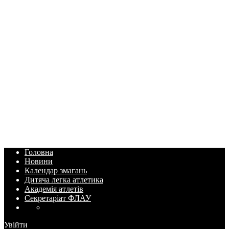
Головна
Новини
Календар змагань
Дитяча легка атлетика
Академія атлетів
Секретаріат ФЛАУ
Увійти