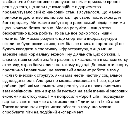
«забезпечте безкоштовне тренування шкіл» призвело врешті-
решт до того, що коли це комерційне підприємство
проаналізувало свій фінансовий стан, з’ясувалося, що манеж
приносить достатньо великі збитки. І це стало поштовхом для
його продажу. Ми маємо забути про радянський підхід, коли ми
щось хочемо безкоштовно. Маємо розуміти – якщо хтось
безкоштовно щось робить, то за це все одно хтось інший
платить. Ми маємо розуміти, що спортивна інфраструктура
ніколи не буде розвиватися, тим більше приватні організації не
будуть вкладати в спортивну інфраструктуру, якщо ми не
забезпечимо нормальну економічну діяльність цих об’єктів. І,
власне, наші спроби знайти рішення, як залишити в манежі легку
атлетику, якраз базувалися на такому підході. Допомагати спорту
престижно і правильно, це важливий елемент роботи в тому
числі і бізнесових структур, який має нести частину соціальної
відповідальності. Але цим не можна зловживати. І все, що ми
робили, ідеї, які ми намагалися реалізувати в нових системах
взаємовідносин, вони якраз базуються на забезпеченні здорових
економічних стосунках. І ми попросили «Sport Life» порахувати
вартість занять легкою атлетикою однієї дитини на їхній арені.
Також переконали керівництво області в тому, що можна
спробувати піти на подібний експеримент.