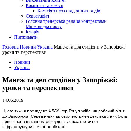
Виконавчий комітет
Комітети та комісії
Комісія з поза стадіонних видів
Секретаріат
Головна тренерська рада за контрактами
Мінмолодьспорту
Історія
Підтримати
Головна
Новини
Україна
Манеж та два стадіони у Запоріжжі:
уроки та перспективи
Новини
Україна
Манеж та два стадіони у Запоріжжі:
уроки та перспективи
14.06.2019
Цього тижня президент ФЛАУ Ігор Гоцул здійснив робочий візит
до Запоріжжя. Серед низки ділових зустрічей декілька з них була
присвячена питанням розбудови легкоатлетичної
інфраструктури в місті та області.