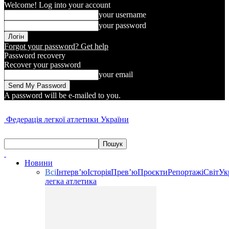
Welcome! Log into your account
your username
your password
Forgot your password? Get help
Password recovery
Recover your password
your email
A password will be e-mailed to you.
Федерація легкої атлетики України
Новини
Всі
Інтерв’ю
Історія
Прев’ю
Проєкти
Репортажі
Світ
Ук
легка атлетика