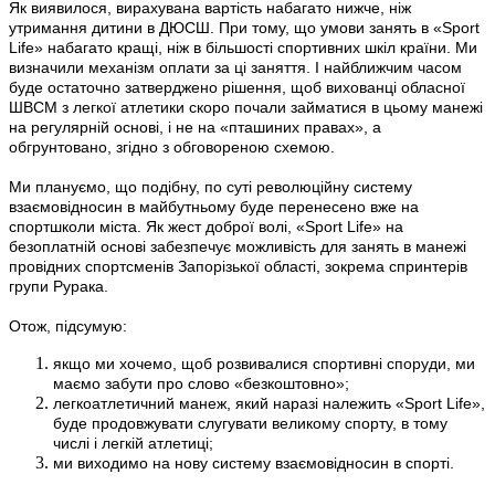
Як виявилося, вирахувана вартість набагато нижче, ніж
утримання дитини в ДЮСШ. При тому, що умови занять в «Sport
Life» набагато кращі, ніж в більшості спортивних шкіл країни. Ми
визначили механізм оплати за ці заняття. І найближчим часом
буде остаточно затверджено рішення, щоб вихованці обласної
ШВСМ з легкої атлетики скоро почали займатися в цьому манежі
на регулярній основі, і не на «пташиних правах», а
обгрунтовано, згідно з обговореною схемою.
Ми плануємо, що подібну, по суті революційну систему
взаємовідносин в майбутньому буде перенесено вже на
спортшколи міста. Як жест доброї волі, «Sport Life» на
безоплатній основі забезпечує можливість для занять в манежі
провідних спортсменів Запорізької області, зокрема спринтерів
групи Рурака.
Отож, підсумую:
якщо ми хочемо, щоб розвивалися спортивні споруди, ми
маємо забути про слово «безкоштовно»;
легкоатлетичний манеж, який наразі належить «Sport Life»,
буде продовжувати слугувати великому спорту, в тому
числі і легкій атлетиці;
ми виходимо на нову систему взаємовідносин в спорті.