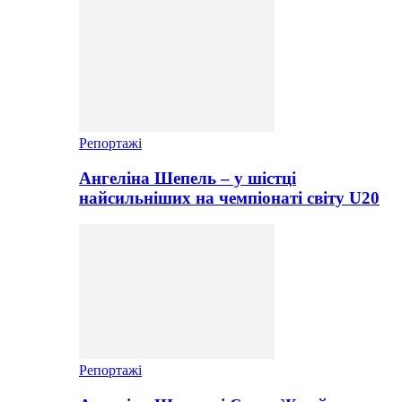
Репортажі
Ангеліна Шепель – у шістці
найсильніших на чемпіонаті світу U20
Репортажі