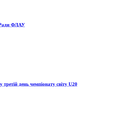
 Ради ФЛАУ
у третій день чемпіонату світу U20