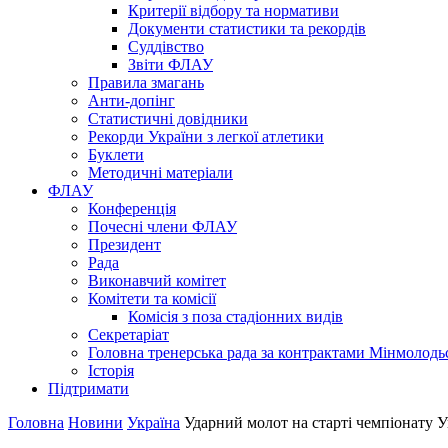
Критерії відбору та нормативи
Документи статистики та рекордів
Суддівство
Звіти ФЛАУ
Правила змагань
Анти-допінг
Статистичні довідники
Рекорди України з легкої атлетики
Буклети
Методичні матеріали
ФЛАУ
Конференція
Почесні члени ФЛАУ
Президент
Рада
Виконавчий комітет
Комітети та комісії
Комісія з поза стадіонних видів
Секретаріат
Головна тренерська рада за контрактами Мінмолодь
Історія
Підтримати
Головна
Новини
Україна
Ударний молот на старті чемпіонату У