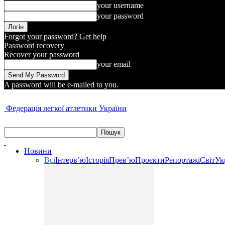
your username
your password
Forgot your password? Get help
Password recovery
Recover your password
your email
A password will be e-mailed to you.
Федерація легкої атлетики України
Новини
Всі
Інтерв’ю
Історія
Прев’ю
Проєкти
Репортажі
Світ
Ук