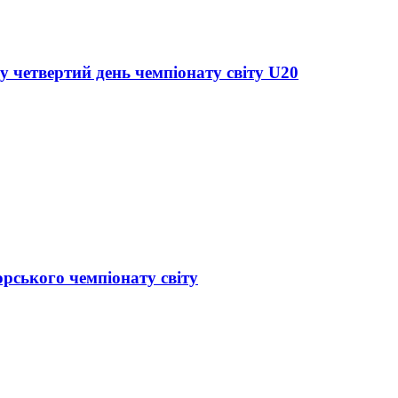
у четвертий день чемпіонату світу U20
орського чемпіонату світу