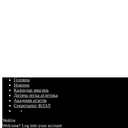
Головна
Новини
Календар змагань
Дитяча легка атлетика
Академія атлетів
Секретаріат ФЛАУ
Увійти
Welcome! Log into your account