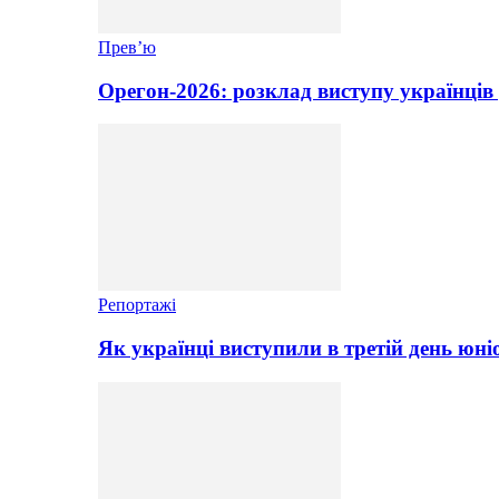
Прев’ю
Орегон-2026: розклад виступу українців 
Репортажі
Як українці виступили в третій день юні