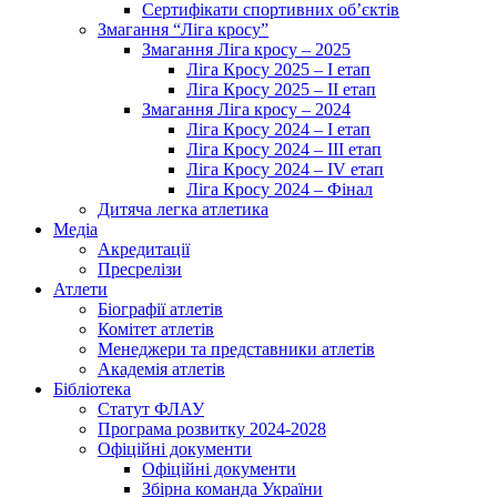
Сертифікати спортивних об’єктів
Змагання “Ліга кросу”
Змагання Ліга кросу – 2025
Ліга Кросу 2025 – I етап
Ліга Кросу 2025 – II етап
Змагання Ліга кросу – 2024
Ліга Кросу 2024 – I етап
Ліга Кросу 2024 – III етап
Ліга Кросу 2024 – IV етап
Ліга Кросу 2024 – Фінал
Дитяча легка атлетика
Медіа
Акредитації
Пресрелізи
Атлети
Біографії атлетів
Комітет атлетів
Менеджери та представники атлетів
Академія атлетів
Бібліотека
Статут ФЛАУ
Програма розвитку 2024-2028
Офіційні документи
Офіційні документи
Збірна команда України