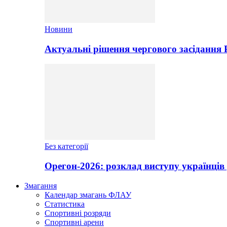
Новини
Актуальні рішення чергового засідання
Без категорії
Орегон-2026: розклад виступу українців 
Змагання
Календар змагань ФЛАУ
Статистика
Спортивні розряди
Спортивні арени